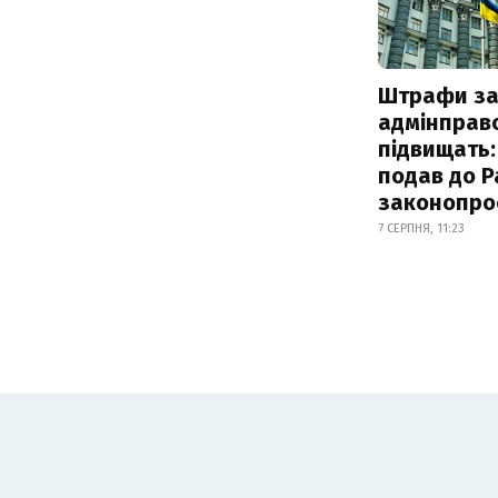
Штрафи з
адмінправ
підвищать:
подав до Р
законопро
7 СЕРПНЯ, 11:23