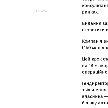
консультант
ринках.
РЕКЛАМА:
Видання за
скоротити 
Компанія ви
(140 млн до
Цей крок с
на 18 мілья
операційно
Гендиректо
звільнення 
власника — 
більшу авто