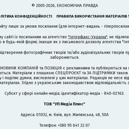
© 2005-2026, ЕКОНОМІЧНА ПРАВДА
ЛІТИКА КОНФІДЕНЦІЙНОСТІ
ПРАВИЛА ВИКОРИСТАННЯ МАТЕРІАЛІВ 
айту лише за умови посилання (для інтернет-видань - гіперпосиланн
му сайті із посиланням на агентство
"Інтерфакс-Україна"
, не підля
 будь-якій формі, інакше як з письмового дозволу агентства "Ін
відтворення фотографічних творів та/або аудіовізуальних творів п
забороняється.
НОВИНИ КОМПАНІЙ та ПОЗИЦІЯ є рекламними та публікуються на п
туються. Матеріали з плашкою СПЕЦПРОЄКТ та ЗА ПІДТРИМКИ також
 і поділяє думки, висловлені у цих матеріалах. Редакція не несе ві
атеріалах. Згідно з українським законодавством відповідальність 
Cубєкт у сфері онлайн-медіа; ідентифікатор медіа - R40-02163.
ТОВ "УП Медіа Плюс"
Адреса: 01032, м. Київ, вул. Жилянська, 48, 50А
Телефон: +380 95 641 22 07