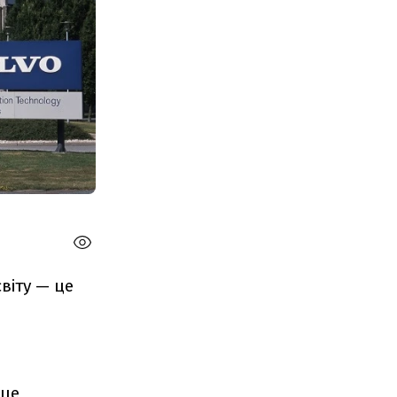
віту — це
 це