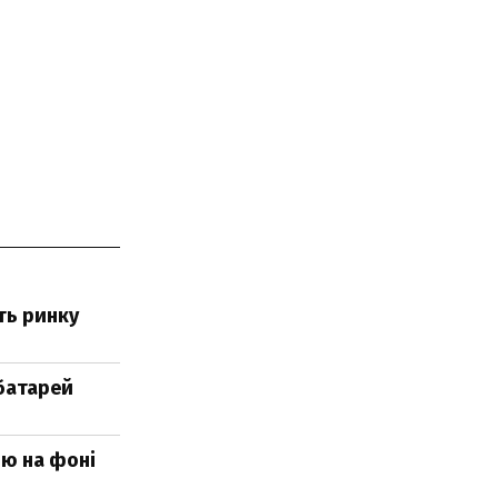
ть ринку
 батарей
ію на фоні