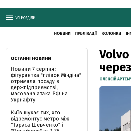
УСІ РОЗДІЛИ
НОВИНИ
ПУБЛІКАЦІЇ
КОЛОНКИ
ІН
Volvo
ОСТАННІ НОВИНИ
через
Новини 7 серпня:
фігурантка "плівок Міндіча"
ОЛЕКСІЙ АРТЕ
отримала посаду в
держпідприємстві,
масована атака РФ на
Укрнафту
Київ шукає тих, хто
відремонтує метро між
"Тараса Шевченко" і