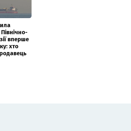
пила
 Північно-
Азії вперше
ку: хто
продавець