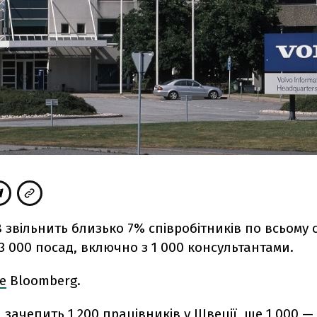
B звільнить близько 7% співробітників по всьому с
3 000 посад, включно з 1 000 консультантами.
е
Bloomberg.
зачепить 1 200 працівників у Швеції, ще 1 000 —