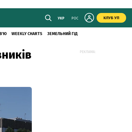
КЛУБ УП
УКР
РОС
В'Ю
WEEKLY CHARTS
ЗЕМЕЛЬНИЙ ГІД
вників
РЕКЛАМА: