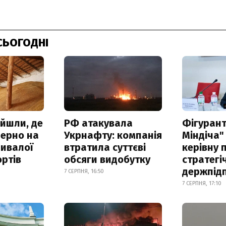
СЬОГОДНІ
айшли, де
РФ атакувала
Фігурант
зерно на
Укрнафту: компанія
Міндіча"
ривалої
втратила суттєві
керівну 
ртів
обсяги видобутку
стратегі
держпід
7 СЕРПНЯ, 16:50
7 СЕРПНЯ, 17:10