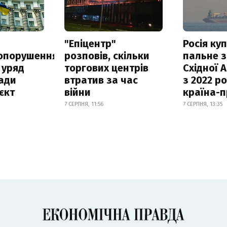
а
"Епіцентр"
Росія ку
опорушення
розповів, скільки
пальне з
 уряд
торгових центрів
Східної 
ади
втратив за час
з 2022 ро
єкт
війни
країна-
7 СЕРПНЯ, 11:56
7 СЕРПНЯ, 13:35