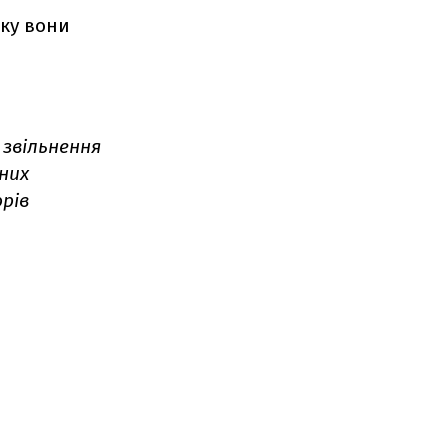
оку вони
 звільнення
чних
рів