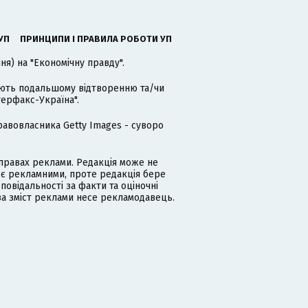
УП
ПРИНЦИПИ І ПРАВИЛА РОБОТИ УП
я) на "Економічну правду".
гають подальшому відтворенню та/чи
терфакс-Україна".
равовласника Getty Images - суворо
равах реклами. Редакція може не
 є рекламними, проте редакція бере
дповідальності за факти та оціночні
за зміст реклами несе рекламодавець.