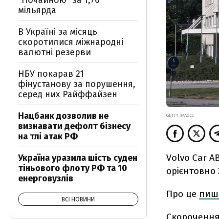
"Почайною" за 1,76
мільярда
В Україні за місяць
скоротилися міжнародні
валютні резерви
НБУ покарав 21
фінустанову за порушення,
серед них Райффайзен
Нацбанк дозволив не
GETTY IMAGES
визнавати дефолт бізнесу
на тлі атак РФ
Volvo Car A
Україна уразила шість суден
тіньового флоту РФ та 10
орієнтовно 
енерговузлів
Про це
пиш
ВСІ НОВИНИ
Скорочення 