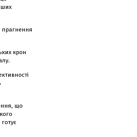
інших
а прагнення
ьких крон
алу.
ективності
%
ення, що
ького
 готує