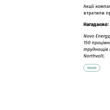
Акції компа
втратили п
Нагадаємо:
Novo Energy
150 працівн
труднощів 
Northvolt.
VOLVO