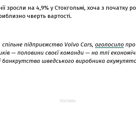
нії зросли на 4,9% у Стокгольмі, хоча з початку р
риблизно чверть вартості.
, спільне підприємство Volvo Cars,
оголосило
про
иків — половини своєї команди — на тлі економі
і банкрутства шведського виробника акумулято
РЕКЛАМА: