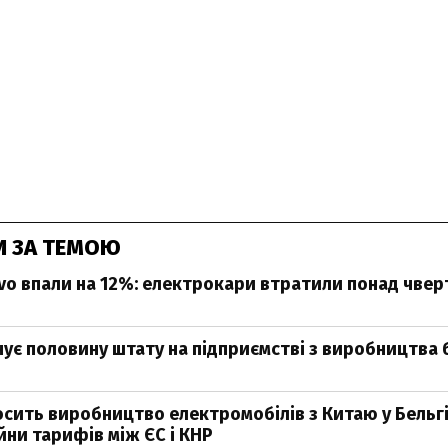
И ЗА ТЕМОЮ
vo впали на 12%: електрокари втратили понад чвер
чує половину штату на підприємстві з виробництва
осить виробництво електромобілів з Китаю у Бельг
йни тарифів між ЄС і КНР