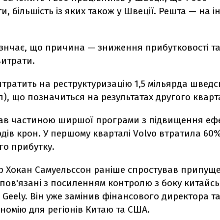
и, більшість із яких також у Швеції. Решта — на 
знчає, що причина — зниження прибутковості т
витрати.
тратить на реструктуризацію 1,5 мільярда шведс
л), що позначиться на результатах другого кварт
тав частиною ширшої програми з підвищення еф
рдів крон. У першому кварталі Volvo втратила 60
го прибутку.
р Хокан Самуельссон раніше спростував припущ
пов'язані з посиленням контролю з боку китайс
Geely. Він уже замінив фінансового директора та
номію для регіонів Китаю та США.