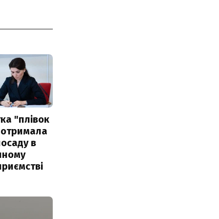
ка "плівок
 отримала
посаду в
чному
приємстві