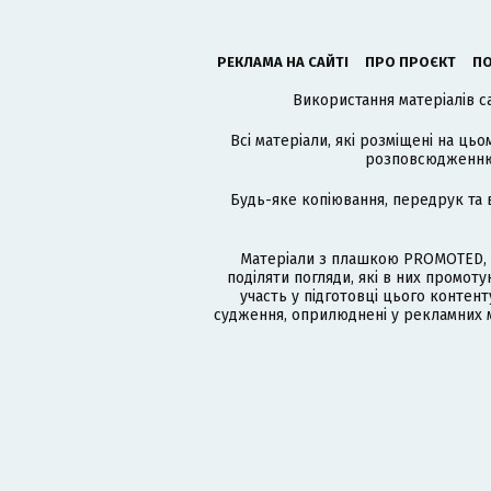
РЕКЛАМА НА САЙТІ
ПРО ПРОЄКТ
ПО
Використання матеріалів с
Всі матеріали, які розміщені на цьо
розповсюдженню в
Будь-яке копіювання, передрук та 
Матеріали з плашкою PROMOTED, 
поділяти погляди, які в них промо
участь у підготовці цього контенту
судження, оприлюднені у рекламних м