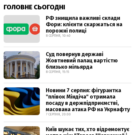
ГОЛОВНЕ СЬОГОДНІ
РФ знищила важливі склади
Фори: клієнти скаржаться на
порожні полиці
8 СЕРПНЯ, 10:40
Суд повернув державі
Жовтневий палац вартістю
близько мільярда
8 СЕРПНЯ, 15:15
Новини 7 серпня: фігурантка
"плівок Міндіча" отримала
посаду в держпідприємстві,
масована атака РФ на Укрнафту
7 СЕРПНЯ, 20:00
Київ шукає тих, хто відремонтує