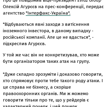
Про це повідомив віце-президент
Evraz Group
Олексій Агурєєв на прес-конференції, передає
агентство
"Інтерфакс-Україна".
"Відбуваються явні заходи з витіснення
іноземного інвестора, в даному випадку -
російської компанії. Але це не вдасться", -
підкреслив Агурєєв.
У той же час він не конкретизував, хто може
бути організатором таких атак на групу.
"Дуже складно зрозуміти і доказово говорити,
хто спрямовує проти тебе такого роду атаки. І
це справа не бізнесу, а скоріше
правоохоронних органів. Ми ж можемо
говорити тільки про те, що у рейдерів є
характерний почерк, і цей почерк