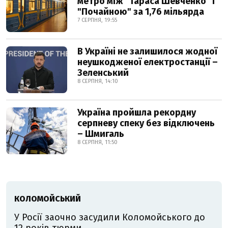
метро між "Тараса Шевченко" і
"Почайною" за 1,76 мільярда
7 СЕРПНЯ, 19:55
В Україні не залишилося жодної
неушкодженої електростанції –
Зеленський
8 СЕРПНЯ, 14:10
Україна пройшла рекордну
серпневу спеку без відключень
– Шмигаль
8 СЕРПНЯ, 11:50
КОЛОМОЙСЬКИЙ
У Росії заочно засудили Коломойського до