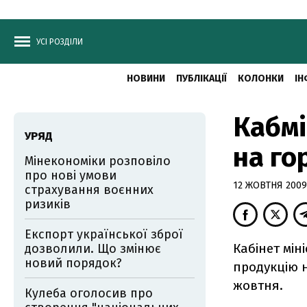
УСІ РОЗДІЛИ
НОВИНИ
ПУБЛІКАЦІЇ
КОЛОНКИ
ІН
Кабмі
УРЯД
на го
Мінекономіки розповіло
про нові умови
12 ЖОВТНЯ 2009,
страхування воєнних
ризиків
Експорт української зброї
Кабінет мін
дозволили. Що змінює
новий порядок?
продукцію на
жовтня.
Кулеба оголосив про