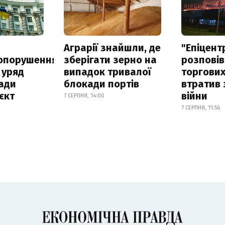
а
Аграрії знайшли, де
"Епіцент
опорушення
зберігати зерно на
розповів
 уряд
випадок тривалої
торгових
ади
блокади портів
втратив 
єкт
війни
7 СЕРПНЯ, 14:00
7 СЕРПНЯ, 11:56