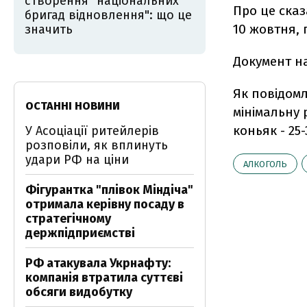
створення "національних
Про це сказ
бригад відновлення": що це
10 жовтня,
значить
Документ на
Як повідомл
ОСТАННІ НОВИНИ
мінімальну р
коньяк - 25-
У Асоціації ритейлерів
розповіли, як вплинуть
удари РФ на ціни
АЛКОГОЛЬ
Фігурантка "плівок Міндіча"
отримала керівну посаду в
стратегічному
держпідприємстві
РФ атакувала Укрнафту:
компанія втратила суттєві
обсяги видобутку