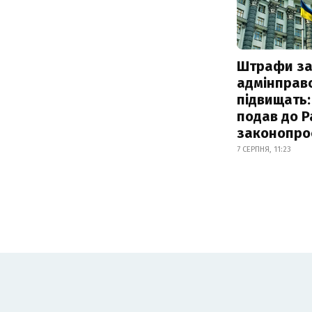
Штрафи з
адмінправ
підвищать:
подав до Р
законопро
7 СЕРПНЯ, 11:23