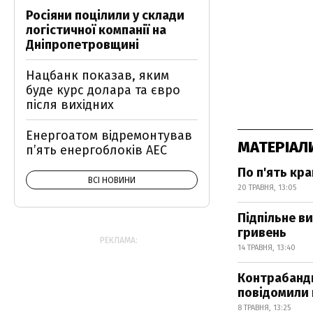
Росіяни поцілили у склади
логістичної компанії на
Дніпропетровщині
Нацбанк показав, яким
буде курс долара та євро
після вихідних
Енергоатом відремонтував
МАТЕРІАЛ
п’ять енергоблоків АЕС
По п'ять кра
ВСІ НОВИНИ
20 ТРАВНЯ, 13:05
Підпільне в
гривень
РЕКЛАМА:
14 ТРАВНЯ, 13:40
Контрабандн
повідомили 
8 ТРАВНЯ, 13:25