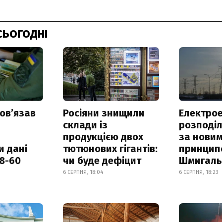
СЬОГОДНІ
овʼязав
Росіяни знищили
Електрое
склади із
розподі
продукцією двох
за нови
и дані
тютюнових гігантів:
принцип
18-60
чи буде дефіцит
Шмигал
6 СЕРПНЯ, 18:04
6 СЕРПНЯ, 18:23