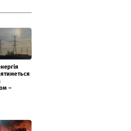
нергія
лятиметься
м
ом –
ь