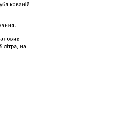
публікованій
вання.
становив
5 літра, на