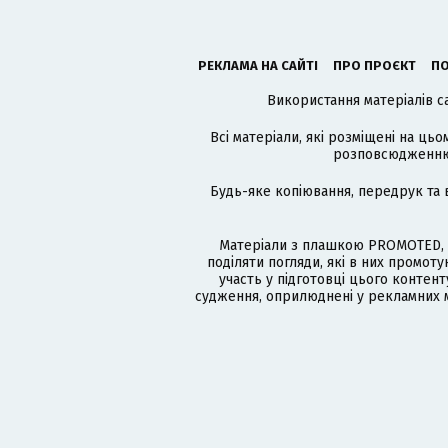
РЕКЛАМА НА САЙТІ
ПРО ПРОЄКТ
ПО
Використання матеріалів с
Всі матеріали, які розміщені на цьо
розповсюдженню в
Будь-яке копіювання, передрук та 
Матеріали з плашкою PROMOTED, 
поділяти погляди, які в них промо
участь у підготовці цього контенту
судження, оприлюднені у рекламних м