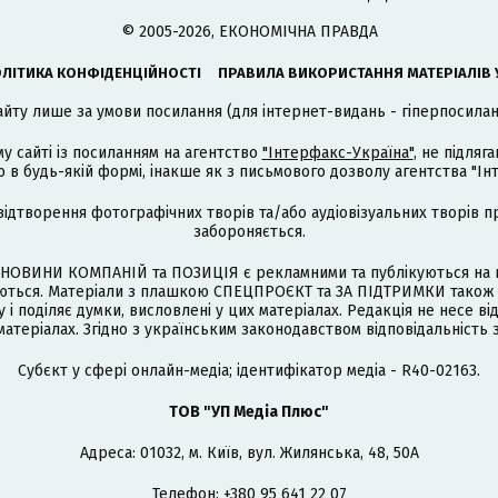
© 2005-2026, ЕКОНОМІЧНА ПРАВДА
ЛІТИКА КОНФІДЕНЦІЙНОСТІ
ПРАВИЛА ВИКОРИСТАННЯ МАТЕРІАЛІВ 
айту лише за умови посилання (для інтернет-видань - гіперпосиланн
му сайті із посиланням на агентство
"Інтерфакс-Україна"
, не підля
 будь-якій формі, інакше як з письмового дозволу агентства "Ін
відтворення фотографічних творів та/або аудіовізуальних творів п
забороняється.
НОВИНИ КОМПАНІЙ та ПОЗИЦІЯ є рекламними та публікуються на п
туються. Матеріали з плашкою СПЕЦПРОЄКТ та ЗА ПІДТРИМКИ також
 і поділяє думки, висловлені у цих матеріалах. Редакція не несе ві
атеріалах. Згідно з українським законодавством відповідальність 
Cубєкт у сфері онлайн-медіа; ідентифікатор медіа - R40-02163.
ТОВ "УП Медіа Плюс"
Адреса: 01032, м. Київ, вул. Жилянська, 48, 50А
Телефон: +380 95 641 22 07