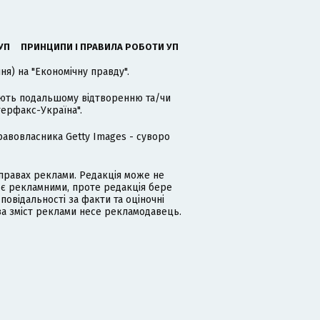
УП
ПРИНЦИПИ І ПРАВИЛА РОБОТИ УП
я) на "Економічну правду".
гають подальшому відтворенню та/чи
терфакс-Україна".
равовласника Getty Images - суворо
равах реклами. Редакція може не
 є рекламними, проте редакція бере
дповідальності за факти та оціночні
за зміст реклами несе рекламодавець.