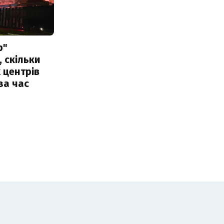
р"
, скільки
 центрів
за час