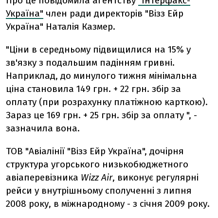
Про це повідомила агентству
"Інтерфакс-
Україна"
член ради директорів "Візз Ейр
Україна" Наталія Казмер.
"Ціни в середньому підвищилися на 15% у
зв'язку з подальшим падінням гривні.
Наприклад, до минулого тижня мінімальна
ціна становила 149 грн. + 22 грн. збір за
оплату (при розрахунку платіжною карткою).
Зараз це 169 грн. + 25 грн. збір за оплату ", -
зазначила вона.
ТОВ "Авіалінії "Візз Ейр Україна", дочірня
структура угорського низькобюджетного
авіаперевізника
Wizz
Air
, виконує регулярні
рейси у внутрішньому сполученні з липня
2008 року, в міжнародному - з січня 2009 року.