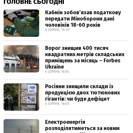
ГОЛОВНЕ СЬОГОДНІ
Кабмін зобовʼязав податкову
передати Міноборони дані
чоловіків 18-60 років
6 СЕРПНЯ, 19:39
Ворог знищив 400 тисяч
квадратних метрів складських
приміщень за місяць – Forbes
Ukraine
6 СЕРПНЯ, 16:50
Росіяни знищили склади із
продукцією двох тютюнових
гігантів: чи буде дефіцит
6 СЕРПНЯ, 18:04
Електроенергія
розподілятиметься за новим