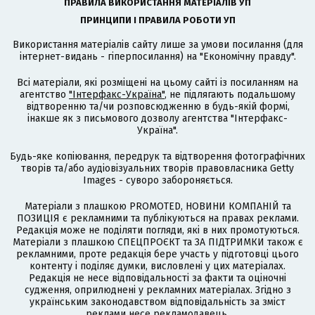
ПРАВИЛА ВИКОРИСТАННЯ МАТЕРІАЛІВ УП
ПРИНЦИПИ І ПРАВИЛА РОБОТИ УП
Використання матеріалів сайту лише за умови посилання (для
інтернет-видань - гіперпосилання) на "Економічну правду".
Всі матеріали, які розміщені на цьому сайті із посиланням на
агентство
"Інтерфакс-Україна"
, не підлягають подальшому
відтворенню та/чи розповсюдженню в будь-якій формі,
інакше як з письмового дозволу агентства "Інтерфакс-
Україна".
Будь-яке копіювання, передрук та відтворення фотографічних
творів та/або аудіовізуальних творів правовласника Getty
Images - суворо забороняється.
Матеріали з плашкою PROMOTED, НОВИНИ КОМПАНІЙ та
ПОЗИЦІЯ є рекламними та публікуються на правах реклами.
Редакція може не поділяти погляди, які в них промотуються.
Матеріали з плашкою СПЕЦПРОЄКТ та ЗА ПІДТРИМКИ також є
рекламними, проте редакція бере участь у підготовці цього
контенту і поділяє думки, висловлені у цих матеріалах.
Редакція не несе відповідальності за факти та оціночні
судження, оприлюднені у рекламних матеріалах. Згідно з
українським законодавством відповідальність за зміст
реклами несе рекламодавець.