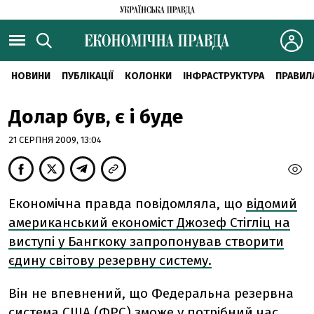
НОВИНИ
ПУБЛІКАЦІЇ
КОЛОНКИ
ІНФРАСТРУКТУРА
ПРАВИЛ
Долар був, є і буде
21 СЕРПНЯ 2009, 13:04
Економічна правда повідомляла, що
відомий
американський економіст Джозеф Стігліц на
виступі у Бангкоку запропонував створити
єдину світову резервну систему.
Він не впевнений, що Федеральна резервна
система США (ФРС) зможе у потрібний час