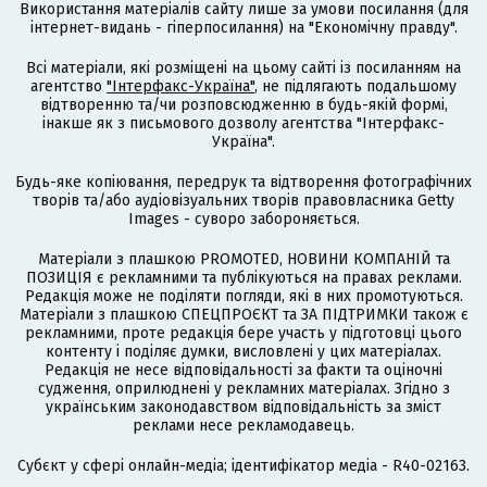
Використання матеріалів сайту лише за умови посилання (для
інтернет-видань - гіперпосилання) на "Економічну правду".
Всі матеріали, які розміщені на цьому сайті із посиланням на
агентство
"Інтерфакс-Україна"
, не підлягають подальшому
відтворенню та/чи розповсюдженню в будь-якій формі,
інакше як з письмового дозволу агентства "Інтерфакс-
Україна".
Будь-яке копіювання, передрук та відтворення фотографічних
творів та/або аудіовізуальних творів правовласника Getty
Images - суворо забороняється.
Матеріали з плашкою PROMOTED, НОВИНИ КОМПАНІЙ та
ПОЗИЦІЯ є рекламними та публікуються на правах реклами.
Редакція може не поділяти погляди, які в них промотуються.
Матеріали з плашкою СПЕЦПРОЄКТ та ЗА ПІДТРИМКИ також є
рекламними, проте редакція бере участь у підготовці цього
контенту і поділяє думки, висловлені у цих матеріалах.
Редакція не несе відповідальності за факти та оціночні
судження, оприлюднені у рекламних матеріалах. Згідно з
українським законодавством відповідальність за зміст
реклами несе рекламодавець.
Cубєкт у сфері онлайн-медіа; ідентифікатор медіа - R40-02163.