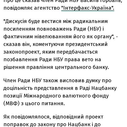
Про це сказав член Ради НБУ Василь Горбаль,
повідомляє агентство
"Інтерфакс-Україна".
"Дискусія буде вестися між радикальним
посиленням повноважень Ради (НБУ) і
фактичним нівелюванням його як органу", -
сказав він, коментуючи президентський
законопроект, яким передбачається
позбавлення Ради НБУ права вето на
рішення правління центрального банку.
Член Ради НБУ також висловив думку про
доцільність представлення в Раді Нацбанку
позиції Міжнародного валютного фонду
(МВФ) з цього питання.
Як повідомлялося, відповідний проект
поправок до закону про Нацбанк і до