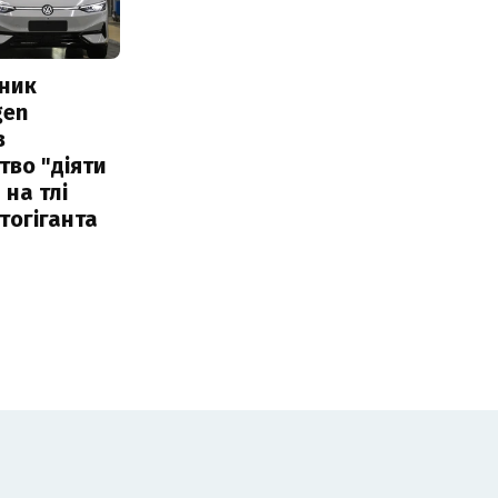
сник
gen
в
тво "діяти
 на тлі
тогіганта