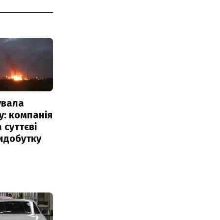
увала
: компанія
 суттєві
идобутку