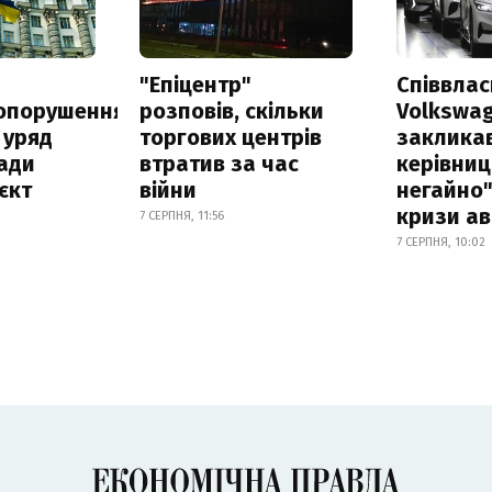
а
"Епіцентр"
Співвла
опорушення
розповів, скільки
Volkswa
 уряд
торгових центрів
заклика
ади
втратив за час
керівниц
єкт
війни
негайно"
кризи ав
7 СЕРПНЯ, 11:56
7 СЕРПНЯ, 10:02