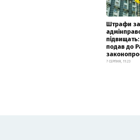
Штрафи з
адмінправ
підвищать:
подав до Р
законопро
7 СЕРПНЯ, 11:23