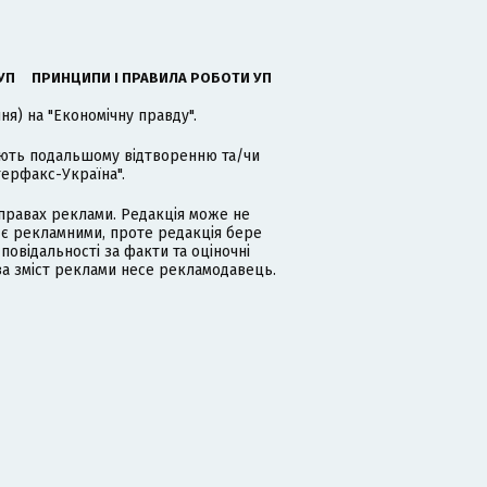
УП
ПРИНЦИПИ І ПРАВИЛА РОБОТИ УП
я) на "Економічну правду".
гають подальшому відтворенню та/чи
терфакс-Україна".
равах реклами. Редакція може не
 є рекламними, проте редакція бере
дповідальності за факти та оціночні
за зміст реклами несе рекламодавець.