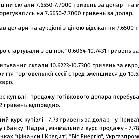
ціни склали 7.6550-7.7000 гривень за долар і на 
орегувались на 7.6650-7.7000 гривень за долар.
в долари на аукціоні з ціною відсікання 7.6500 
ро стартували з оцінок 10.6064-10.7431 гривень за
тирування склали 10.6223-10.7300 гривень за євро,
иття торговельної сесії спред зменшився до 10.62
євро.
рс купівлі і продажу готівкового долара перебува
112 гривень відповідно.
й курс купівлі - 7.73 гривень за долар - у Прива
 і банку "Надра", мінімальний курс продажу - 7.7
нках "Фінанси і Кредит", "Біг Енергія", Укргазпром