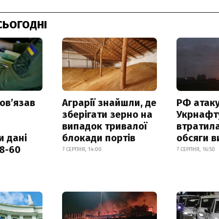
СЬОГОДНІ
овʼязав
Аграрії знайшли, де
РФ атак
зберігати зерно на
Укрнафту
випадок тривалої
втратила
и дані
блокади портів
обсяги в
18-60
7 СЕРПНЯ, 14:00
7 СЕРПНЯ, 16:50