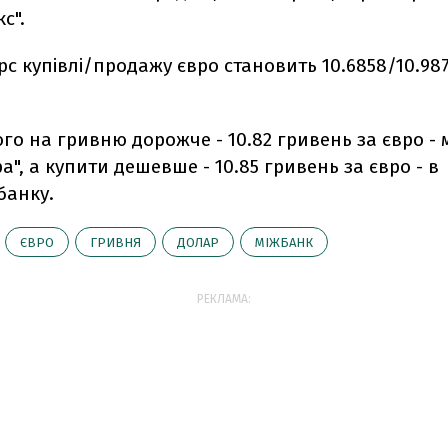
с".
рс купівлі/продажу євро становить 10.6858/10.98
го на гривню дорожче - 10.82 гривень за євро -
а", а купити дешевше - 10.85 гривень за євро - в
банку.
ЄВРО
ГРИВНЯ
ДОЛАР
МІЖБАНК
РЕКЛАМА: