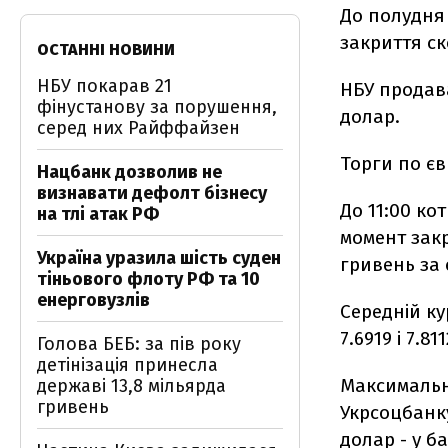
До полудня 
закриття ск
ОСТАННІ НОВИНИ
НБУ покарав 21
НБУ продава
фінустанову за порушення,
долар.
серед них Райффайзен
Торги по єв
Нацбанк дозволив не
визнавати дефолт бізнесу
До 11:00 ко
на тлі атак РФ
момент закр
Україна уразила шість суден
гривень за 
тіньового флоту РФ та 10
енерговузлів
Середній ку
7.6919 і 7.8
Голова БЕБ: за пів року
детінізація принесла
Максимальни
державі 13,8 мільярда
гривень
Укрсоцбанку
долар - у ба