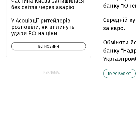
Частина Києва залишилася
банку "Юнек
без світла через аварію
Середній ку
У Асоціації ритейлерів
розповіли, як вплинуть
за євро.
удари РФ на ціни
Обміняти йо
ВСІ НОВИНИ
банку "Надр
Укргазпром
РЕКЛАМА:
КУРС ВАЛЮТ