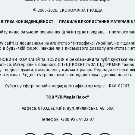
© 2005-2026, ЕКОНОМІЧНА ПРАВДА
ЛІТИКА КОНФІДЕНЦІЙНОСТІ
ПРАВИЛА ВИКОРИСТАННЯ МАТЕРІАЛІВ 
айту лише за умови посилання (для інтернет-видань - гіперпосиланн
му сайті із посиланням на агентство
"Інтерфакс-Україна"
, не підля
 будь-якій формі, інакше як з письмового дозволу агентства "Ін
НОВИНИ КОМПАНІЙ та ПОЗИЦІЯ є рекламними та публікуються на п
туються. Матеріали з плашкою СПЕЦПРОЄКТ та ЗА ПІДТРИМКИ також
 і поділяє думки, висловлені у цих матеріалах. Редакція не несе ві
атеріалах. Згідно з українським законодавством відповідальність 
Cубєкт у сфері онлайн-медіа; ідентифікатор медіа - R40-02163.
ТОВ "УП Медіа Плюс"
Адреса: 01032, м. Київ, вул. Жилянська, 48, 50А
Телефон: +380 95 641 22 07