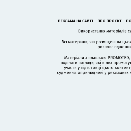
РЕКЛАМА НА САЙТІ
ПРО ПРОЄКТ
ПО
Використання матеріалів с
Всі матеріали, які розміщені на цьо
розповсюдженню в
Матеріали з плашкою PROMOTED, 
поділяти погляди, які в них промо
участь у підготовці цього контенту
судження, оприлюднені у рекламних м