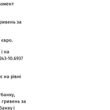
момент
гривень за
 євро.
 і на
43-10.6937
є на рівні
тбанку,
8 гривень за
банку і