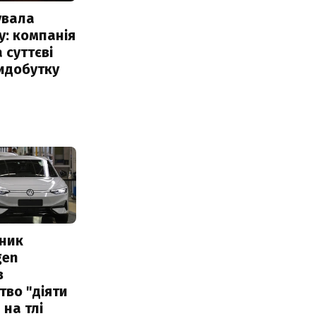
увала
: компанія
 суттєві
идобутку
сник
gen
в
тво "діяти
 на тлі