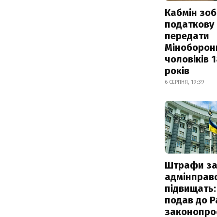
Кабмін зоб
податкову
передати
Міноборон
чоловіків 
років
6 СЕРПНЯ, 19:39
Штрафи з
адмінправ
підвищать:
подав до Р
законопро