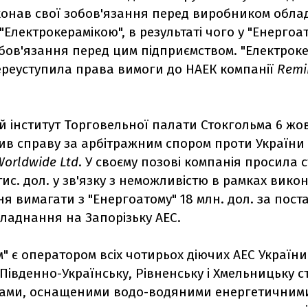
иконав свої зобов'язання перед виробником обла
"Електрокерамікою", в результаті чого у "Енергоа
бов'язання перед цим підприємством. "Електроке
переуступила права вимоги до НАЕК компанії
Remi
й інститут Торговельної палати Стокгольма 6 жо
ив справу за арбітражним спором проти України
orldwide Ltd
. У своєму позові компанія просила 
тис. дол. у зв'язку з неможливістю в рамках вико
 вимагати з "Енергоатому" 18 млн. дол. за пост
бладнання на Запорізьку АЕС.
" є оператором всіх чотирьох діючих АЕС України
 Південно-Українську, Рівненську і Хмельницьку ст
ами, оснащеними водо-водяними енергетичним