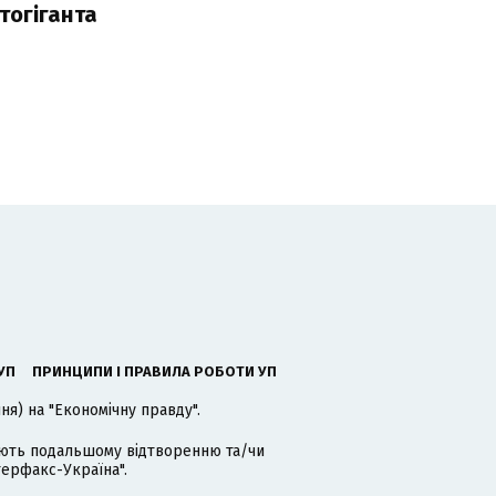
тогіганта
УП
ПРИНЦИПИ І ПРАВИЛА РОБОТИ УП
я) на "Економічну правду".
гають подальшому відтворенню та/чи
терфакс-Україна".