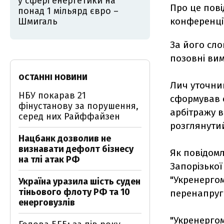
у сфері енергетики на
Про це пов
понад 1 мільярд євро –
конференції
Шмигаль
За його сл
позовні вим
ОСТАННІ НОВИНИ
Лич уточни
НБУ покарав 21
сформував с
фінустанову за порушення,
арбітражу ві
серед них Райффайзен
розглянутий
Нацбанк дозволив не
визнавати дефолт бізнесу
Як повідомл
на тлі атак РФ
Запорізької
"Укренерго
Україна уразила шість суден
тіньового флоту РФ та 10
перенапруги
енерговузлів
"Укренерго