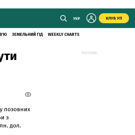
КЛУБ УП
УКР
В'Ю
ЗЕМЕЛЬНИЙ ГІД
WEEKLY CHARTS
ути
РЕКЛАМА:
му позовних
би з
лн. дол.