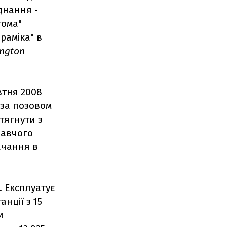
днання -
тома"
раміка" в
ngton
втня 2008
 за позовом
стягнути з
навчого
ачання в
. Експлуатує
анції з 15
и