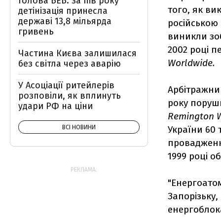
Голова БЕБ: за пів року
того, як в
детінізація принесла
державі 13,8 мільярда
російською 
гривень
виникли зо
2002 році 
Частина Києва залишилася
Worldwide.
без світла через аварію
У Асоціації ритейлерів
Арбітражни
розповіли, як вплинуть
року поруш
удари РФ на ціни
Remington W
ВСІ НОВИНИ
України 60 
провадження
1999 році о
РЕКЛАМА:
"Енергоатом
Запорізьку,
енергоблок