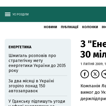
УСІ РОЗДІЛИ
НОВИНИ
ПУБЛІКАЦІЇ
КОЛОНКИ
ІН
З "Ен
ЕНЕРГЕТИКА
30 мі
Шмигаль розповів про
стратегічну мету
1 ЛИПНЯ 2009, 1
енергетики України до 2035
року
За два місяці в Україні
Компанія
R
згоріло понад 150
автозаправок
вимог до Ук
держпідприє
У Гданську підпишуть угоди