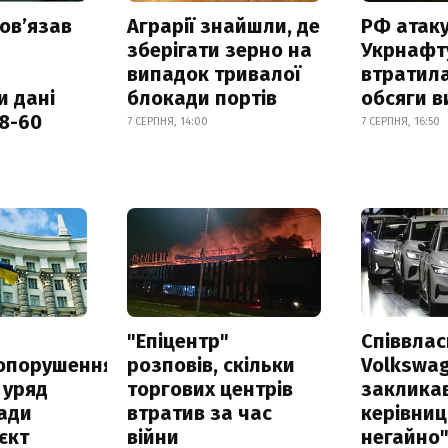
овʼязав
Аграрії знайшли, де
РФ атак
зберігати зерно на
Укрнафту
випадок тривалої
втратила
и дані
блокади портів
обсяги в
18-60
7 СЕРПНЯ, 14:00
7 СЕРПНЯ, 16:50
а
"Епіцентр"
Співвла
опорушення
розповів, скільки
Volkswa
 уряд
торгових центрів
заклика
ади
втратив за час
керівниц
єкт
війни
негайно"