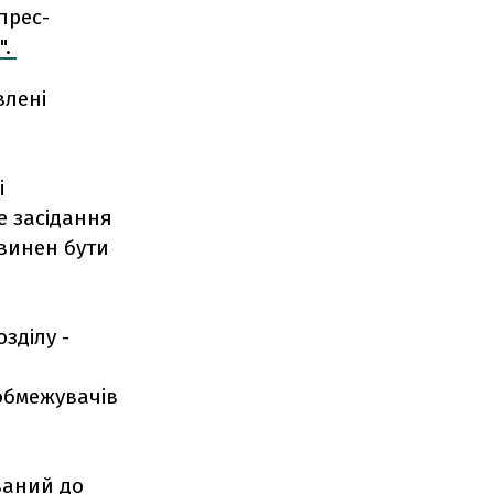
прес-
".
влені
і
е засідання
повинен бути
зділу -
обмежувачів
ваний до