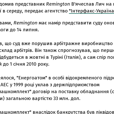
ідомив представник
Remington
В'ячеслав Лич на 
 в середу, передає агентство
"Інтерфакс-Україна
овами,
Remington
має намір представити суду оно
оги до 14 липня.
в, що суд вже порушив арбітражне виробництво 
клад арбітрів. Він також спрогнозував, що перш
дбудеться в жовтні в Туріні (Італія), а сам спір 
 до 1 січня 2010 року.
ялося, "Енергоатом" в особі відокремленого підро
 АЕС у 1999 році уклав з держпідприємством
машкомплект" договір на поставку обладнання (
) загальною вартістю 33 млн. дол.
машкомплект" внаслідок банкрутства був ліквідо