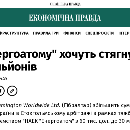
ФРАСТРУКТУРА
ПРАВИЛА ГРИ
ФІНАНСИ
СПЕЦПРОЄКТИ
ІНТЕР
ергоатому" хочуть стягн
льйонів
4:59
emington Worldwide Ltd
. (Гібралтар) збільшить су
раїни в Стокгольмському арбітражі в рамках тяж
мством "НАЕК "Енергоатом" з 60 тис. дол. до 30 м