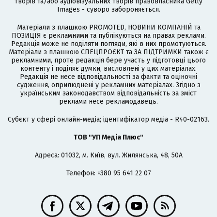
творів та/або аудіовізуальних творів правовласника Getty
Images - суворо забороняється.
Матеріали з плашкою PROMOTED, НОВИНИ КОМПАНІЙ та
ПОЗИЦІЯ є рекламними та публікуються на правах реклами.
Редакція може не поділяти погляди, які в них промотуються.
Матеріали з плашкою СПЕЦПРОЄКТ та ЗА ПІДТРИМКИ також є
рекламними, проте редакція бере участь у підготовці цього
контенту і поділяє думки, висловлені у цих матеріалах.
Редакція не несе відповідальності за факти та оціночні
судження, оприлюднені у рекламних матеріалах. Згідно з
українським законодавством відповідальність за зміст
реклами несе рекламодавець.
Cубєкт у сфері онлайн-медіа; ідентифікатор медіа - R40-02163.
ТОВ "УП Медіа Плюс"
Адреса: 01032, м. Київ, вул. Жилянська, 48, 50А
Телефон: +380 95 641 22 07