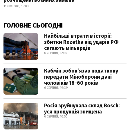
розчищенні воєнних завалів
11 ЛЮТОГО, 15:03
ГОЛОВНЕ СЬОГОДНІ
Найбільші втрати в історії:
збитки Rozetka від ударів РФ
сягають мільярдів
6 СЕРПНЯ, 12:10
Кабмін зобовʼязав податкову
передати Міноборони дані
чоловіків 18-60 років
6 СЕРПНЯ, 19:39
Росія зруйнувала склад Bosch:
уся продукція знищена
6 СЕРПНЯ, 10:50