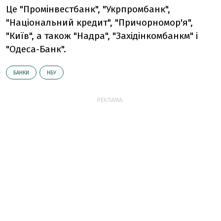
Це "Промінвестбанк", "Укрпромбанк",
"Національний кредит", "Причорномор'я",
"Київ", а також "Надра", "Західінкомбанкм" і
"Одеса-Банк".
БАНКИ
НБУ
РЕКЛАМА: