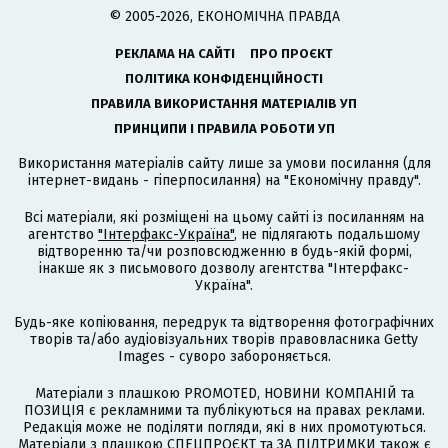
© 2005-2026, ЕКОНОМІЧНА ПРАВДА
РЕКЛАМА НА САЙТІ
ПРО ПРОЄКТ
ПОЛІТИКА КОНФІДЕНЦІЙНОСТІ
ПРАВИЛА ВИКОРИСТАННЯ МАТЕРІАЛІВ УП
ПРИНЦИПИ І ПРАВИЛА РОБОТИ УП
Використання матеріалів сайту лише за умови посилання (для
інтернет-видань - гіперпосилання) на "Економічну правду".
Всі матеріали, які розміщені на цьому сайті із посиланням на
агентство
"Інтерфакс-Україна"
, не підлягають подальшому
відтворенню та/чи розповсюдженню в будь-якій формі,
інакше як з письмового дозволу агентства "Інтерфакс-
Україна".
Будь-яке копіювання, передрук та відтворення фотографічних
творів та/або аудіовізуальних творів правовласника Getty
Images - суворо забороняється.
Матеріали з плашкою PROMOTED, НОВИНИ КОМПАНІЙ та
ПОЗИЦІЯ є рекламними та публікуються на правах реклами.
Редакція може не поділяти погляди, які в них промотуються.
Матеріали з плашкою СПЕЦПРОЄКТ та ЗА ПІДТРИМКИ також є