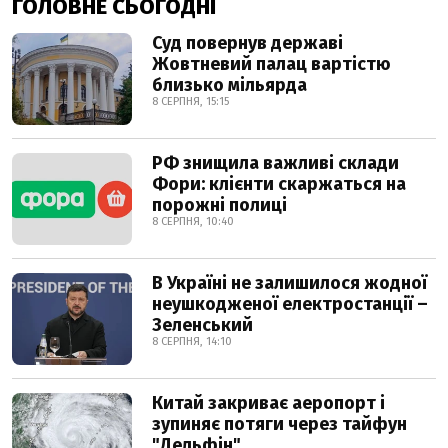
ГОЛОВНЕ СЬОГОДНІ
Суд повернув державі
Жовтневий палац вартістю
близько мільярда
8 СЕРПНЯ, 15:15
РФ знищила важливі склади
Фори: клієнти скаржаться на
порожні полиці
8 СЕРПНЯ, 10:40
В Україні не залишилося жодної
неушкодженої електростанції –
Зеленський
8 СЕРПНЯ, 14:10
Китай закриває аеропорт і
зупиняє потяги через тайфун
"Дельфін"