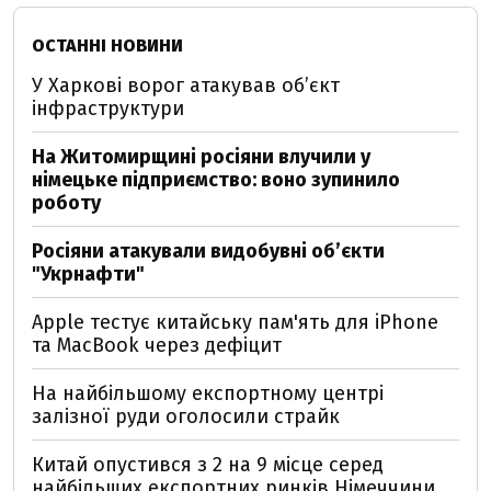
ОСТАННІ НОВИНИ
У Харкові ворог атакував обʼєкт
інфраструктури
На Житомирщині росіяни влучили у
німецьке підприємство: воно зупинило
роботу
Росіяни атакували видобувні обʼєкти
"Укрнафти"
Apple тестує китайську пам'ять для iPhone
та MacBook через дефіцит
На найбільшому експортному центрі
залізної руди оголосили страйк
Китай опустився з 2 на 9 місце серед
найбільших експортних ринків Німеччини