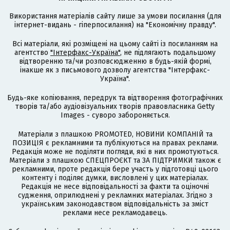
Використання матеріалів сайту лише за умови посилання (для
інтернет-видань - гіперпосилання) на "Економічну правду".
Всі матеріали, які розміщені на цьому сайті із посиланням на
агентство
"Інтерфакс-Україна"
, не підлягають подальшому
відтворенню та/чи розповсюдженню в будь-якій формі,
інакше як з письмового дозволу агентства "Інтерфакс-
Україна".
Будь-яке копіювання, передрук та відтворення фотографічних
творів та/або аудіовізуальних творів правовласника Getty
Images - суворо забороняється.
Матеріали з плашкою PROMOTED, НОВИНИ КОМПАНІЙ та
ПОЗИЦІЯ є рекламними та публікуються на правах реклами.
Редакція може не поділяти погляди, які в них промотуються.
Матеріали з плашкою СПЕЦПРОЄКТ та ЗА ПІДТРИМКИ також є
рекламними, проте редакція бере участь у підготовці цього
контенту і поділяє думки, висловлені у цих матеріалах.
Редакція не несе відповідальності за факти та оціночні
судження, оприлюднені у рекламних матеріалах. Згідно з
українським законодавством відповідальність за зміст
реклами несе рекламодавець.