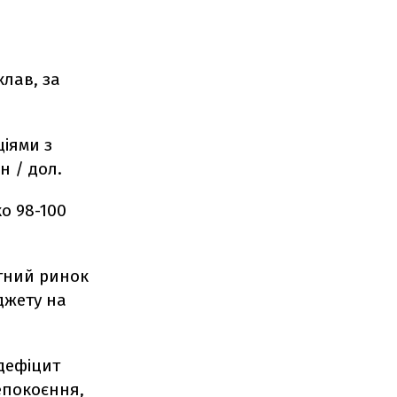
клав, за
ціями з
н / дол.
о 98-100
ютний ринок
джету на
дефіцит
епокоєння,