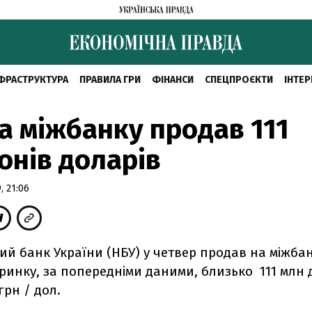
ФРАСТРУКТУРА
ПРАВИЛА ГРИ
ФІНАНСИ
СПЕЦПРОЄКТИ
ІНТЕР
а міжбанку продав 111
онів доларів
 21:06
й банк України (НБУ) у четвер продав на міжба
инку, за попередніми даними, близько 111 млн 
грн / дол.