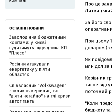
компанії
Про це заяв
Литвицький
За його сло
ОСТАННІ НОВИНИ
оперативни
Заволодіння бюджетними
При цьому 1
коштами: у Києві
доларом (з 
судитимуть підрядника КП
"Плесо"
Як повідомл
Росіяни атакували
млн дол за 
енергетику у пʼяти
областях
Керівник г
тисне відсу
Співвласник "Volkswagen"
закликав керівництво
поточний рі
"діяти негайно" на тлі кризи
автогіганта
"Коли пред
бюджету та