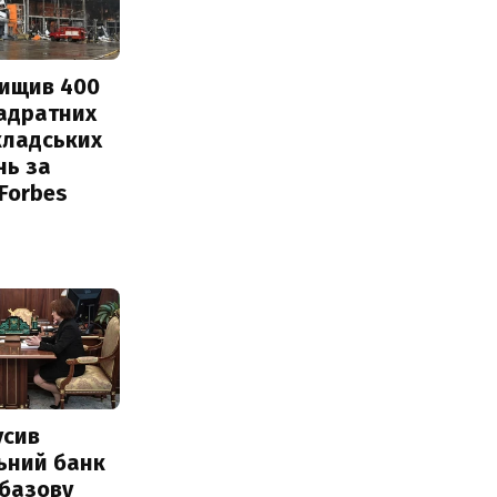
нищив 400
вадратних
кладських
нь за
 Forbes
усив
ьний банк
 базову