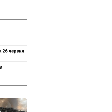
а 26 червня
ня