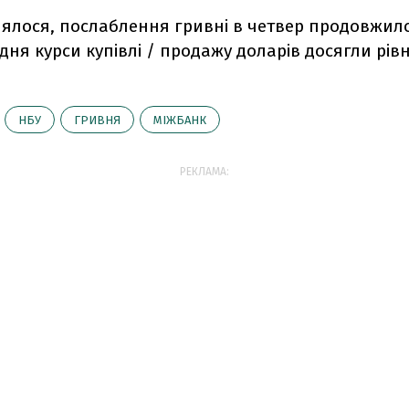
лялося, послаблення гривні в четвер продовжило
дня курси купівлі / продажу доларів досягли рівн
НБУ
ГРИВНЯ
МІЖБАНК
РЕКЛАМА: