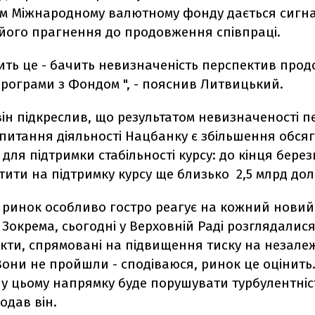
им Міжнародному валютному фонду дається сигн
його прагнення до продовження співпраці.
чить це - бачить невизначеність перспектив про
програми з Фондом ", - пояснив Литвицький.
ін підкреслив, що результатом невизначеності п
 питання діяльності Нацбанку є збільшення обся
 для підтримки стабільності курсу: до кінця бер
тити на підтримку курсу ще близько 2,5 млрд д
й ринок особливо гостро реагує на кожний нови
. Зокрема, сьогодні у Верховній Раді розглядалися
кти, спрямовані на підвищення тиску на незалеж
Вони не пройшли - сподіваюся, ринок це оцінить
 у цьому напрямку буде порушувати турбулентніс
додав він.