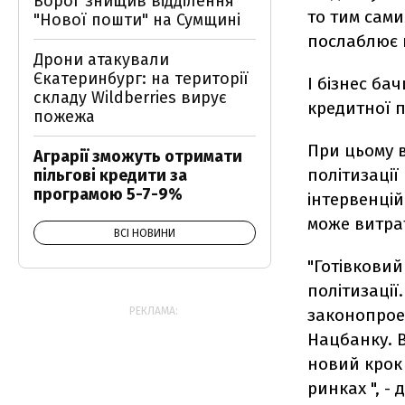
Ворог знищив відділення
то тим сам
"Нової пошти" на Сумщині
послаблює 
Дрони атакували
Єкатеринбург: на території
І бізнес ба
складу Wildberries вирує
кредитної 
пожежа
При цьому в
Аграрії зможуть отримати
політизації
пільгові кредити за
програмою 5-7-9%
інтервенцій
може витра
ВСІ НОВИНИ
"Готівкови
політизації
РЕКЛАМА:
законопрое
Нацбанку. 
новий крок
ринках ", - 