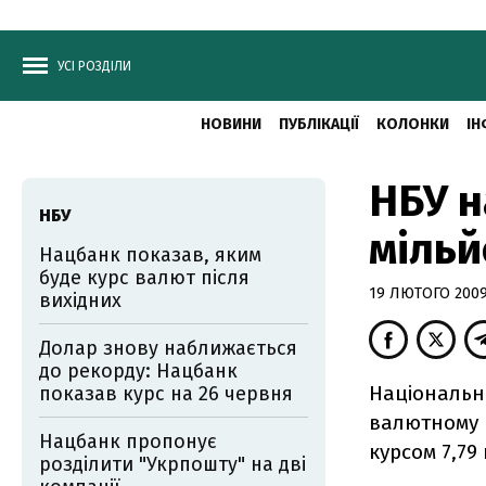
УСІ РОЗДІЛИ
НОВИНИ
ПУБЛІКАЦІЇ
КОЛОНКИ
ІН
НБУ н
НБУ
мільй
Нацбанк показав, яким
буде курс валют після
19 ЛЮТОГО 2009,
вихідних
Долар знову наближається
до рекорду: Нацбанк
Національни
показав курс на 26 червня
валютному р
Нацбанк пропонує
курсом 7,79 
розділити "Укрпошту" на дві