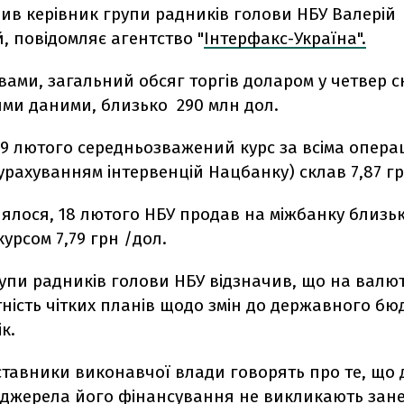
ив керівник групи радників голови НБУ Валерій
, повідомляє агентство "
Інтерфакс-Україна".
вами, загальний обсяг торгів доларом у четвер с
ми даними, близько 290 млн дол.
9 лютого середньозважений курс за всіма опера
урахуванням інтервенцій Нацбанку) склав 7,87 гр
ялося, 18 лютого НБУ продав на міжбанку близьк
курсом 7,79 грн /дол.
рупи радників голови НБУ відзначив, що на вал
тність чітких планів щодо змін до державного бю
к.
ставники виконавчої влади говорять про те, що 
 джерела його фінансування не викликають зан