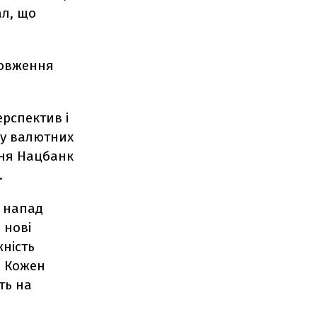
ал, що
довження
ерспектив і
гу валютних
езня Нацбанк
ол.
й напад
 нові
ність
. Кожен
ть на