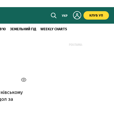
КЛУБ УП
УКР
В'Ю
ЗЕМЕЛЬНИЙ ГІД
WEEKLY CHARTS
РЕКЛАМА:
нківському
дол за