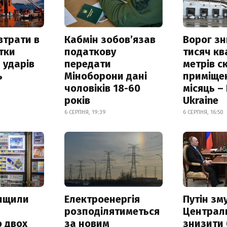
втрати в
Кабмін зобовʼязав
Ворог з
итки
податкову
тисяч к
 ударів
передати
метрів с
ь
Міноборони дані
приміще
чоловіків 18-60
місяць –
років
Ukraine
6 СЕРПНЯ, 19:39
6 СЕРПНЯ, 16:50
нищили
Електроенергія
Путін зм
розподілятиметься
Централ
 двох
за новим
знизити