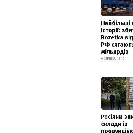
Найбільші 
історії: зб
Rozetka від
РФ сягают
мільярдів
6 СЕРПНЯ, 12:10
Росіяни з
склади із
продукцією