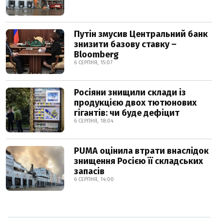
Путін змусив Центральний банк
знизити базову ставку –
Bloomberg
6 СЕРПНЯ, 15:07
Росіяни знищили склади із
продукцією двох тютюнових
гігантів: чи буде дефіцит
6 СЕРПНЯ, 18:04
PUMA оцінила втрати внаслідок
знищення Росією її складських
запасів
6 СЕРПНЯ, 14:00