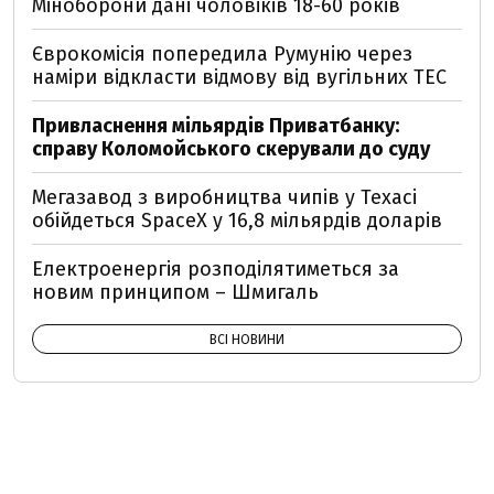
Міноборони дані чоловіків 18-60 років
Єврокомісія попередила Румунію через
наміри відкласти відмову від вугільних ТЕС
Привласнення мільярдів Приватбанку:
справу Коломойського скерували до суду
Мегазавод з виробництва чипів у Техасі
обійдеться SpaceX у 16,8 мільярдів доларів
Електроенергія розподілятиметься за
новим принципом – Шмигаль
ВСІ НОВИНИ