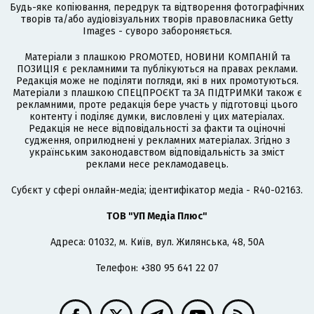
Будь-яке копіювання, передрук та відтворення фотографічних
творів та/або аудіовізуальних творів правовласника Getty
Images - суворо забороняється.
Матеріали з плашкою PROMOTED, НОВИНИ КОМПАНІЙ та
ПОЗИЦІЯ є рекламними та публікуються на правах реклами.
Редакція може не поділяти погляди, які в них промотуються.
Матеріали з плашкою СПЕЦПРОЄКТ та ЗА ПІДТРИМКИ також є
рекламними, проте редакція бере участь у підготовці цього
контенту і поділяє думки, висловлені у цих матеріалах.
Редакція не несе відповідальності за факти та оціночні
судження, оприлюднені у рекламних матеріалах. Згідно з
українським законодавством відповідальність за зміст
реклами несе рекламодавець.
Cубєкт у сфері онлайн-медіа; ідентифікатор медіа - R40-02163.
ТОВ "УП Медіа Плюс"
Адреса: 01032, м. Київ, вул. Жилянська, 48, 50А
Телефон: +380 95 641 22 07