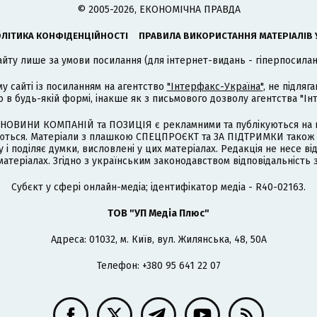
© 2005-2026, ЕКОНОМІЧНА ПРАВДА
ЛІТИКА КОНФІДЕНЦІЙНОСТІ
ПРАВИЛА ВИКОРИСТАННЯ МАТЕРІАЛІВ 
айту лише за умови посилання (для інтернет-видань - гіперпосиланн
му сайті із посиланням на агентство
"Інтерфакс-Україна"
, не підля
 будь-якій формі, інакше як з письмового дозволу агентства "Ін
НОВИНИ КОМПАНІЙ та ПОЗИЦІЯ є рекламними та публікуються на п
туються. Матеріали з плашкою СПЕЦПРОЄКТ та ЗА ПІДТРИМКИ також
 і поділяє думки, висловлені у цих матеріалах. Редакція не несе ві
атеріалах. Згідно з українським законодавством відповідальність 
Cубєкт у сфері онлайн-медіа; ідентифікатор медіа - R40-02163.
ТОВ "УП Медіа Плюс"
Адреса: 01032, м. Київ, вул. Жилянська, 48, 50А
Телефон: +380 95 641 22 07