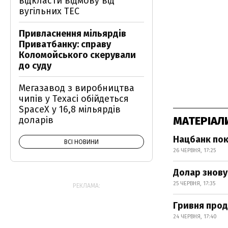
відкласти відмову від
вугільних ТЕС
Привласнення мільярдів
Приватбанку: справу
Коломойського скерували
до суду
Мегазавод з виробництва
чипів у Техасі обійдеться
SpaceX у 16,8 мільярдів
МАТЕРІАЛ
доларів
Нацбанк пок
ВСІ НОВИНИ
26 ЧЕРВНЯ, 17:25
Долар знову
25 ЧЕРВНЯ, 17:35
РЕКЛАМА:
Гривня прод
24 ЧЕРВНЯ, 17:40