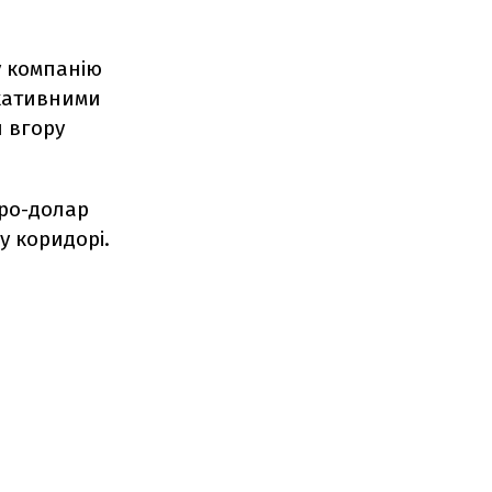
у компанію
икативними
и вгору
вро-долар
у коридорі.