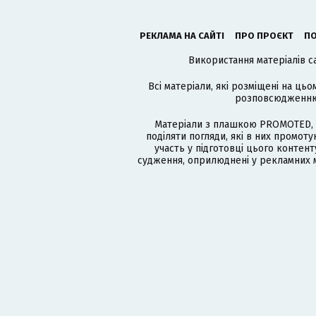
РЕКЛАМА НА САЙТІ
ПРО ПРОЄКТ
ПО
Використання матеріалів с
Всі матеріали, які розміщені на цьо
розповсюдженню в
Матеріали з плашкою PROMOTED, 
поділяти погляди, які в них промо
участь у підготовці цього контенту
судження, оприлюднені у рекламних м