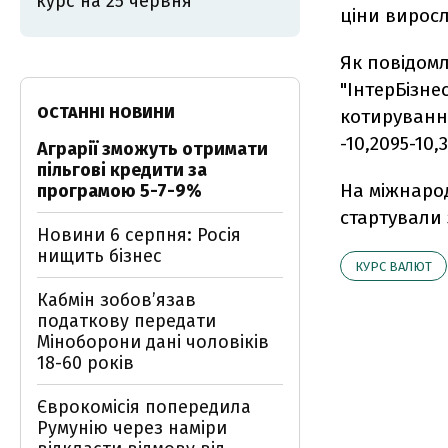
курс на 25 червня
ціни виросл
Як повідом
"ІнтерБізне
ОСТАННІ НОВИНИ
котирування
-10,2095-10,
Аграрії зможуть отримати
пільгові кредити за
На міжнаро
програмою 5-7-9%
стартували 
Новини 6 серпня: Росія
нищить бізнес
КУРС ВАЛЮТ
Кабмін зобовʼязав
податкову передати
Міноборони дані чоловіків
18-60 років
Єврокомісія попередила
Румунію через наміри