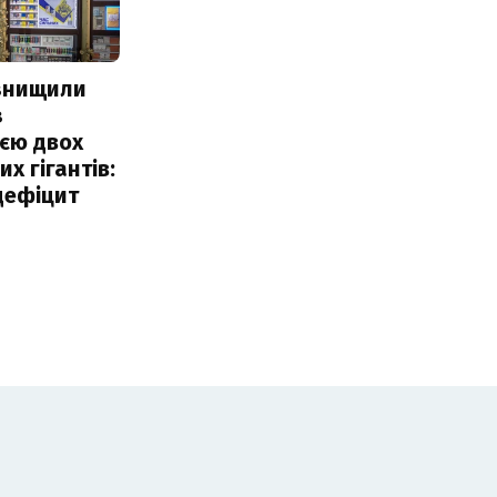
 знищили
з
єю двох
х гігантів:
дефіцит