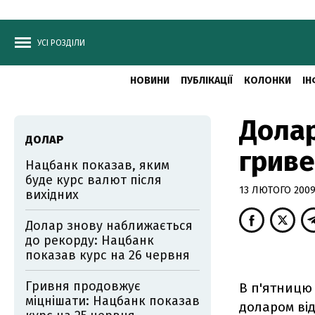
УСІ РОЗДІЛИ
НОВИНИ
ПУБЛІКАЦІЇ
КОЛОНКИ
ІН
Долар
ДОЛАР
грив
Нацбанк показав, яким
буде курс валют після
13 ЛЮТОГО 2009,
вихідних
Долар знову наближається
до рекорду: Нацбанк
показав курс на 26 червня
Гривня продовжує
В п'ятницю
міцнішати: Нацбанк показав
доларом від