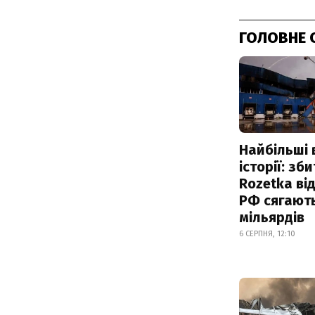
ГОЛОВНЕ 
Найбільші 
історії: зб
Rozetka від
РФ сягают
мільярдів
6 СЕРПНЯ, 12:10