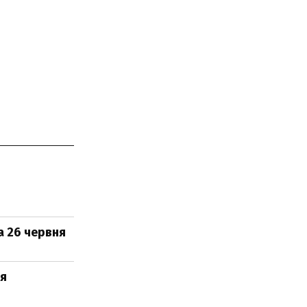
а 26 червня
ня