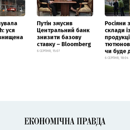
нувала
Путін змусив
Росіяни
h: уся
Центральний банк
склади і
 знищена
знизити базову
продукці
ставку – Bloomberg
тютюнови
чи буде 
6 СЕРПНЯ, 15:07
6 СЕРПНЯ, 18:04