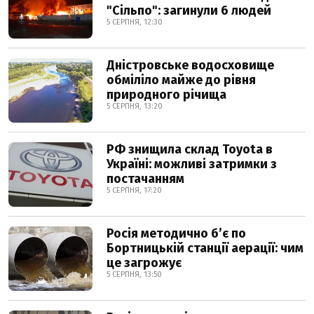
"Сільпо": загинули 6 людей
5 СЕРПНЯ, 12:30
Дністровське водосховище
обміліло майже до рівня
природного річища
5 СЕРПНЯ, 13:20
РФ знищила склад Toyota в
Україні: можливі затримки з
постачанням
5 СЕРПНЯ, 17:20
Росія методично б’є по
Бортницькій станції аерації: чим
це загрожує
5 СЕРПНЯ, 13:50