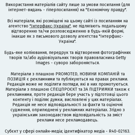
Використання матеріалів сайту лише за умови посилання (для
інтернет-видань - гіперпосилання) на "Економічну правду".
Всі матеріали, які розміщені на цьому сайті із посиланням на
агентство
"Інтерфакс-Україна"
, не підлягають подальшому
відтворенню та/чи розповсюдженню в будь-якій формі,
інакше як з письмового дозволу агентства "Інтерфакс-
Україна".
Будь-яке копіювання, передрук та відтворення фотографічних
творів та/або аудіовізуальних творів правовласника Getty
Images - суворо забороняється.
Матеріали з плашкою PROMOTED, НОВИНИ КОМПАНІЙ та
ПОЗИЦІЯ є рекламними та публікуються на правах реклами.
Редакція може не поділяти погляди, які в них промотуються.
Матеріали з плашкою СПЕЦПРОЄКТ та ЗА ПІДТРИМКИ також є
рекламними, проте редакція бере участь у підготовці цього
контенту і поділяє думки, висловлені у цих матеріалах.
Редакція не несе відповідальності за факти та оціночні
судження, оприлюднені у рекламних матеріалах. Згідно з
українським законодавством відповідальність за зміст
реклами несе рекламодавець.
Cубєкт у сфері онлайн-медіа; ідентифікатор медіа - R40-02163.