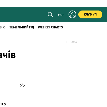
КЛУБ УП
УКР
В'Ю
ЗЕМЕЛЬНИЙ ГІД
WEEKLY CHARTS
РЕКЛАМА:
ачів
нгу