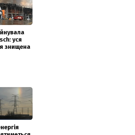
уйнувала
sch: уся
ія знищена
нергія
лятиметься