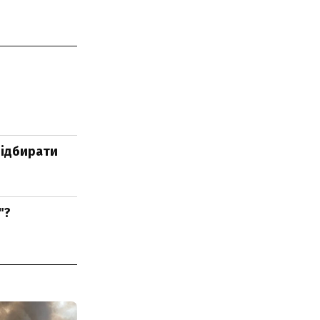
 відбирати
"?