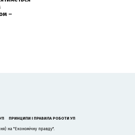
м
ом –
ь
УП
ПРИНЦИПИ І ПРАВИЛА РОБОТИ УП
я) на "Економічну правду".