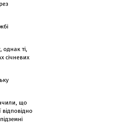
рез
жбі
 однак ті,
ах січневих
ьку
начили, що
 відповідно
 підземні