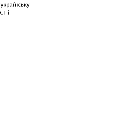
 українську
СГ і