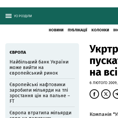
УСІ РОЗДІЛИ
НОВИНИ
ПУБЛІКАЦІЇ
КОЛОНКИ
ІН
Укртр
ЄВРОПА
пуска
Найбільший банк України
може вийти на
на вс
європейський ринок
6 ЛЮТОГО 2009, 
Європейські нафтовики
заробили мільярди на тлі
зростання цін на пальне –
FT
Європа втратила мільярди
Компанія "У