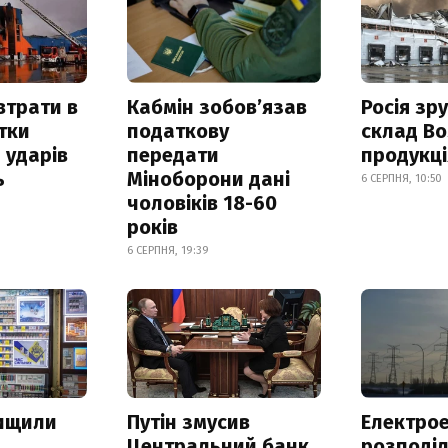
втрати в
Кабмін зобовʼязав
Росія зр
итки
податкову
склад Bo
 ударів
передати
продукц
ь
Міноборони дані
6 СЕРПНЯ, 10:50
чоловіків 18-60
років
6 СЕРПНЯ, 19:39
нищили
Путін змусив
Електрое
Центральний банк
розподі