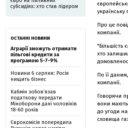
євро на паливних
європейськи
субсидіях: хто став лідером
українську 
Про це пов
компанії.
ОСТАННІ НОВИНИ
"Більшість 
Аграрії зможуть отримати
хто залишил
пільгові кредити за
програмою 5-7-9%
домовленост
Новини 6 серпня: Росія
По її даним
нищить бізнес
компанії.
Кабмін зобовʼязав
Говорячи пр
податкову передати
вони мають 
Міноборони дані чоловіків
18-60 років
до угоди на 
сховища газ
Єврокомісія попередила