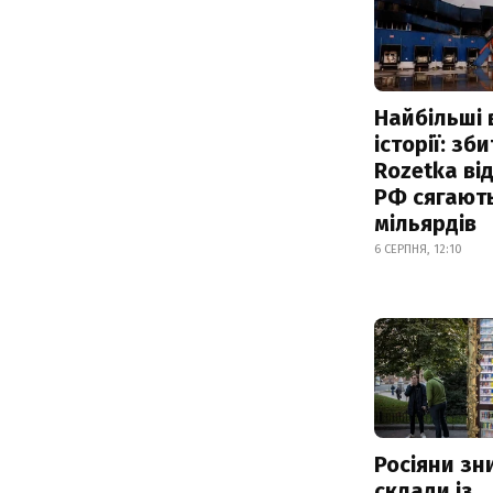
Найбільші 
історії: зб
Rozetka від
РФ сягают
мільярдів
6 СЕРПНЯ, 12:10
Росіяни з
склади із