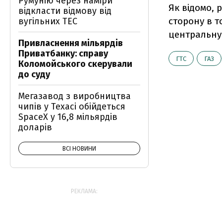
Румунію через наміри
Як відомо, 
відкласти відмову від
сторону в т
вугільних ТЕС
центральну
Привласнення мільярдів
Приватбанку: справу
ГТС
ГАЗ
Коломойського скерували
до суду
Мегазавод з виробництва
чипів у Техасі обійдеться
SpaceX у 16,8 мільярдів
доларів
ВСІ НОВИНИ
РЕКЛАМА: