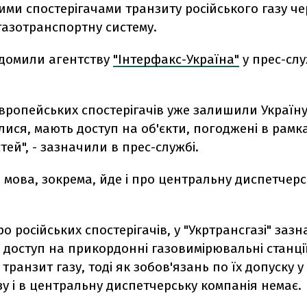
ми спостерігачами транзиту російського газу че
газотранспортну систему.
ідомили агентству
"Інтерфакс-Україна"
у прес-слу
європейських спостерігачів уже залишили Україну,
ися, мають доступ на об'єкти, погоджені в рамк
ей", - зазначили в прес-службі.
, мова, зокрема, йде і про центральну диспетчерс
о російських спостерігачів, у "Укртрансгазі" заз
доступ на прикордонні газовимірювальні станції
транзит газу, тоді як зобов'язань по їх допуску у
у і в центральну диспетчерську компанія немає.