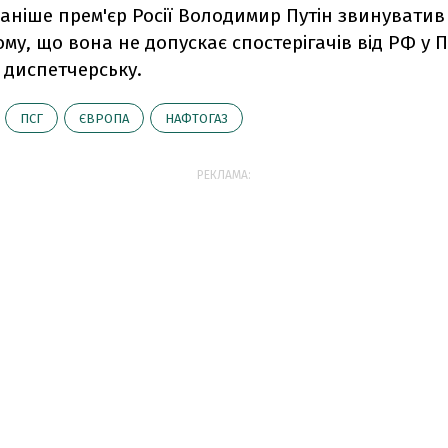
раніше прем'єр Росії Володимир Путін звинуватив
ому, що вона не допускає спостерігачів від РФ у П
 диспетчерську.
ПСГ
ЄВРОПА
НАФТОГАЗ
РЕКЛАМА: