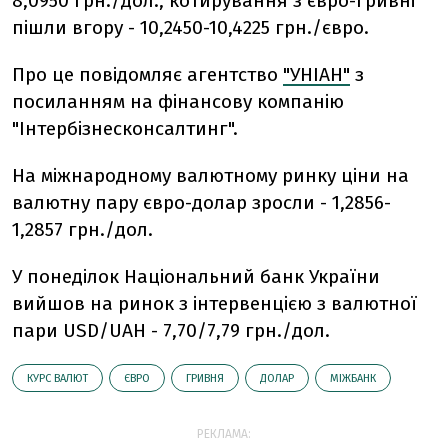
8,0950 грн./дол., котирування з євро-гривні
пішли вгору - 10,2450-10,4225 грн./євро.
Про це повідомляє агентство
"УНІАН"
з
посиланням на фінансову компанію
"Інтербізнесконсалтинг".
На міжнародному валютному ринку ціни на
валютну пару євро-долар зросли - 1,2856-
1,2857 грн./дол.
У понеділок Національний банк України
вийшов на ринок з інтервенцією з валютної
пари USD/UAH - 7,70/7,79 грн./дол.
КУРС ВАЛЮТ
ЄВРО
ГРИВНЯ
ДОЛАР
МІЖБАНК
РЕКЛАМА: