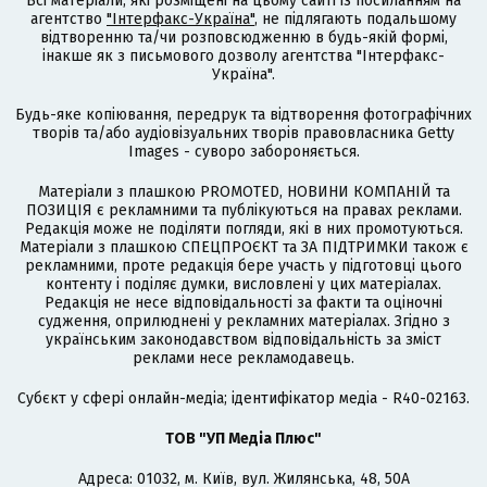
Всі матеріали, які розміщені на цьому сайті із посиланням на
агентство
"Інтерфакс-Україна"
, не підлягають подальшому
відтворенню та/чи розповсюдженню в будь-якій формі,
інакше як з письмового дозволу агентства "Інтерфакс-
Україна".
Будь-яке копіювання, передрук та відтворення фотографічних
творів та/або аудіовізуальних творів правовласника Getty
Images - суворо забороняється.
Матеріали з плашкою PROMOTED, НОВИНИ КОМПАНІЙ та
ПОЗИЦІЯ є рекламними та публікуються на правах реклами.
Редакція може не поділяти погляди, які в них промотуються.
Матеріали з плашкою СПЕЦПРОЄКТ та ЗА ПІДТРИМКИ також є
рекламними, проте редакція бере участь у підготовці цього
контенту і поділяє думки, висловлені у цих матеріалах.
Редакція не несе відповідальності за факти та оціночні
судження, оприлюднені у рекламних матеріалах. Згідно з
українським законодавством відповідальність за зміст
реклами несе рекламодавець.
Cубєкт у сфері онлайн-медіа; ідентифікатор медіа - R40-02163.
ТОВ "УП Медіа Плюс"
Адреса: 01032, м. Київ, вул. Жилянська, 48, 50А