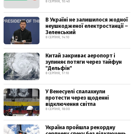
8 СЕРПНЯ, 10:40
В Україні не залишилося жодної
неушкодженої електростанції –
Зеленський
8 СЕРПНЯ, 14:10
Китай закриває аеропорт і
зупиняє потяги через тайфун
"Дельфін"
8 СЕРПНЯ, 17:10
У Венесуелі спалахнули
протести через щоденні
відключення світла
8 СЕРПНЯ, 18:00
Україна пройшла рекордну
серпневу спеку без відключень