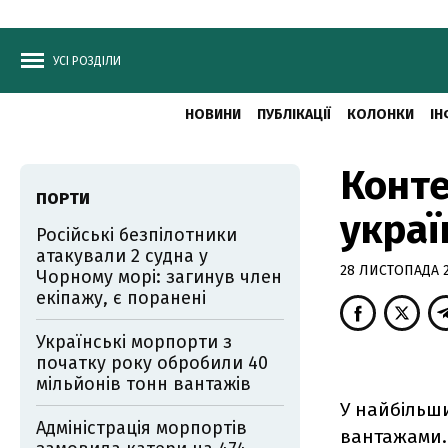
УСІ РОЗДІЛИ
НОВИНИ
ПУБЛІКАЦІЇ
КОЛОНКИ
ІН
Конте
ПОРТИ
украї
Російські безпілотники
атакували 2 судна у
28 ЛИСТОПАДА 2
Чорному морі: загинув член
екіпажу, є поранені
Українські морпорти з
початку року обробили 40
мільйонів тонн вантажів
У найбільш
Адміністрація морпортів
вантажами.