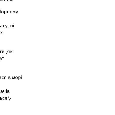
 Чорному
су, ні
их
и ,які
а"
ися в морі
ачів
ся",-