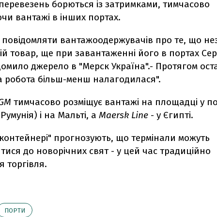
перевезень борються із затримками, тимчасово
чи вантажі в інших портах.
 повідомляти вантажоодержувачів про те, що н
ій товар, ще при завантаженні його в портах Се
домило джерело в "Мерск Україна".- Протягом ос
 робота більш-менш налагодилася".
CGM
тимчасово розміщує вантажі на площадці у п
Румунія) і на Мальті, а
Maersk Line
- у Єгипті.
сконтейнері" прогнозують, що термінали можуть
ися до новорічних свят - у цей час традиційно
 торгівля.
ПОРТИ