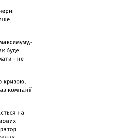
нерні
пише
максимуму,-
ак буде
мати - не
ю кризою,
аз компанії
ється на
авових
ератор
ижних.