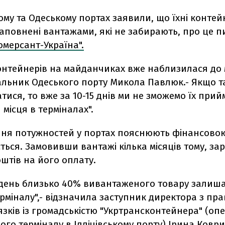
кому та Одеському портах заявили, що їхні контей
аповнені вантажами, які не забирають, про це 
омерсант-Україна".
контейнерів на майданчиках вже наблизилася до 
альник Одеського порту Микола Павлюк.- Якщо т
ися, то вже за 10-15 днів ми не зможемо їх прий
місця в терміналах".
ня потужностей у портах пояснюють фінансово
ться. Замовивши вантажі кілька місяців тому, зар
штів на його оплату.
ждень близько 40% вивантаженого товару залиша
ерміналу",- відзначила заступник директора з пр
'язків із громадськістю "Укртрансконтейнера" (оп
го терміналу в Іллічівському порту) Ірина Ковр