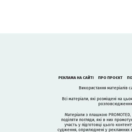
РЕКЛАМА НА САЙТІ
ПРО ПРОЄКТ
ПО
Використання матеріалів с
Всі матеріали, які розміщені на цьо
розповсюдженню в
Матеріали з плашкою PROMOTED, 
поділяти погляди, які в них промо
участь у підготовці цього контенту
судження, оприлюднені у рекламних м