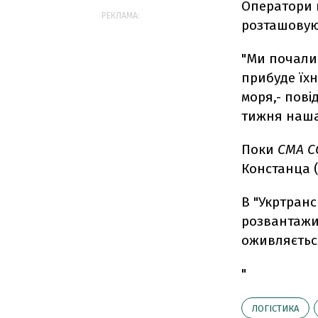
Оператори 
РЕКЛАМА:
розташовую
"Ми почали
прибуде їхн
моря,- пові
тижня наша
Поки
CMA 
Констанца (
В "Укртран
розвантажит
оживляється
"
ЛОГІСТИКА