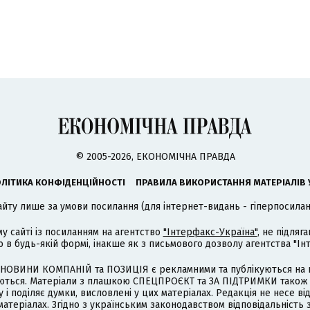
© 2005-2026, ЕКОНОМІЧНА ПРАВДА
ЛІТИКА КОНФІДЕНЦІЙНОСТІ
ПРАВИЛА ВИКОРИСТАННЯ МАТЕРІАЛІВ 
айту лише за умови посилання (для інтернет-видань - гіперпосиланн
му сайті із посиланням на агентство
"Інтерфакс-Україна"
, не підля
 будь-якій формі, інакше як з письмового дозволу агентства "Ін
НОВИНИ КОМПАНІЙ та ПОЗИЦІЯ є рекламними та публікуються на п
туються. Матеріали з плашкою СПЕЦПРОЄКТ та ЗА ПІДТРИМКИ також
 і поділяє думки, висловлені у цих матеріалах. Редакція не несе ві
атеріалах. Згідно з українським законодавством відповідальність 