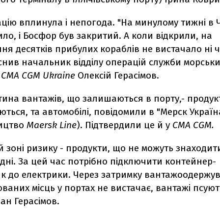
цію вплинула і непогода. "На минулому тижні в
ло, і Босфор був закритий. А коли відкрили, на
я десятків прибулих кораблів не вистачало ні ча
яснив начальник відділу операцій служби морськ
ь
CMA CGM Ukraine
Олексій Герасімов.
ина вантажів, що залишаються в порту,- продукт
ться, та автомобілі, повідомили в "Мерск Україн
ицтво
Maersk Line
). Підтвердили це й у
CMA CGM.
й зоні ризику - продукти, що не можуть знаходит
 дні. За цей час потрібно підключити контейнер-
к до електрики. Через затримку вантажоодержув
ваних місць у портах не вистачає, вантажі псують
ан Герасімов.