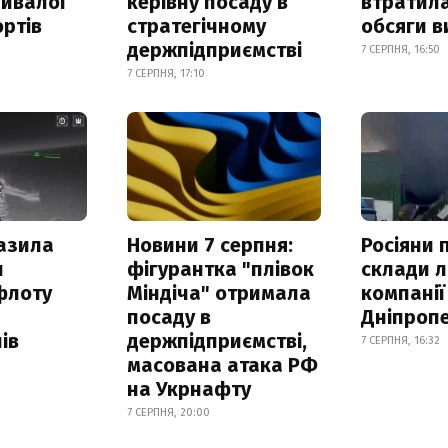
ривалої
керівну посаду в
втратила
ртів
стратегічному
обсяги в
держпідприємстві
7 СЕРПНЯ, 16:50
7 СЕРПНЯ, 17:10
азила
Новини 7 серпня:
Росіяни 
н
фігурантка "плівок
склади л
флоту
Міндіча" отримала
компанії
посаду в
Дніпроп
ів
держпідприємстві,
7 СЕРПНЯ, 16:32
масована атака РФ
на Укрнафту
7 СЕРПНЯ, 20:00