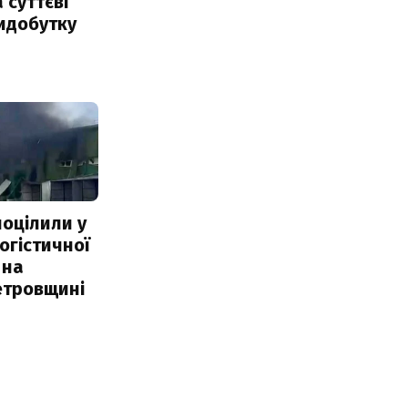
 суттєві
идобутку
поцілили у
огістичної
 на
етровщині