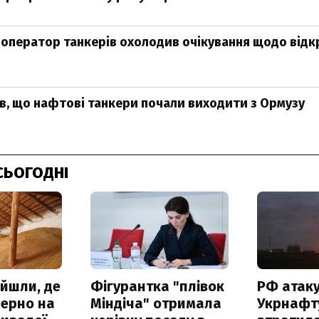
оператор танкерів охолодив очікування щодо відк
в, що нафтові танкери почали виходити з Ормузу
СЬОГОДНІ
айшли, де
Фігурантка "плівок
РФ атак
зерно на
Міндіча" отримала
Укрнафту