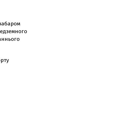
езабаром
редземного
таннього
орту