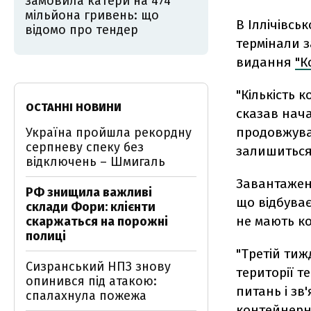
замовила катери на 474
мільйона гривень: що
В Іллічівсь
відомо про тендер
термінали з
видання
"К
"Кількість 
ОСТАННІ НОВИНИ
сказав нач
продовжуват
Україна пройшла рекордну
серпневу спеку без
залишиться 
відключень – Шмигаль
Завантажен
РФ знищила важливі
що відбуває
склади Фори: клієнти
не мають ко
скаржаться на порожні
полиці
"Третій ти
Сизранський НПЗ знову
території т
опинився під атакою:
питань і зв
спалахнула пожежа
контейнерно