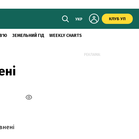
КЛУБ УП
УКР
В'Ю
ЗЕМЕЛЬНИЙ ГІД
WEEKLY CHARTS
РЕКЛАМА:
ені
внені