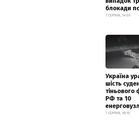
випадок т
блокади по
7 СЕРПНЯ, 14:00
Україна ур
шість суде
тіньового 
РФ та 10
енерговузл
7 СЕРПНЯ, 18:10