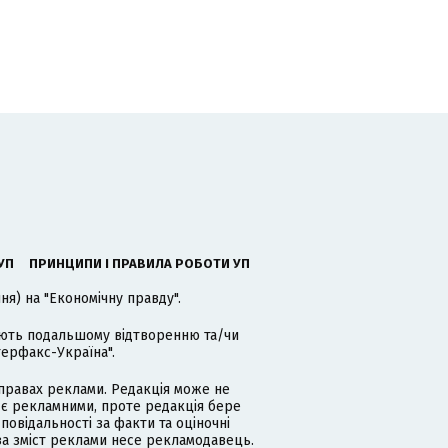
УП
ПРИНЦИПИ І ПРАВИЛА РОБОТИ УП
я) на "Економічну правду".
гають подальшому відтворенню та/чи
терфакс-Україна".
равах реклами. Редакція може не
 є рекламними, проте редакція бере
дповідальності за факти та оціночні
за зміст реклами несе рекламодавець.