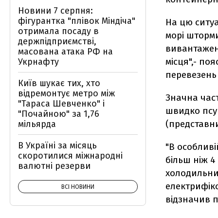
Новини 7 серпня:
фігурантка "плівок Міндіча"
На цю ситуа
отримала посаду в
морі шторми
держпідприємстві,
вивантаженн
масована атака РФ на
місця",- по
Укрнафту
перевезен
Київ шукає тих, хто
відремонтує метро між
Значна част
"Тараса Шевченко" і
швидко псую
"Почайною" за 1,76
(представн
мільярда
В Україні за місяць
"В особливі
скоротилися міжнародні
більш ніж 4
валютні резерви
холодильни
електрифіко
ВСІ НОВИНИ
відзначив п