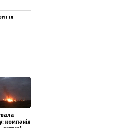
риття
увала
: компанія