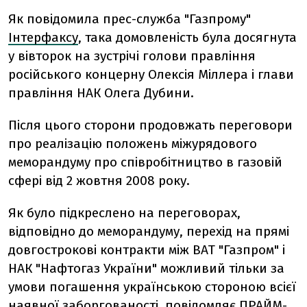
Як повідомила прес-служба "Газпрому"
Інтерфаксу
, така домовленість була досягнута
у вівторок на зустрічі голови правління
російського концерну Олексія Міллера і глави
правління НАК Олега Дубини.
Після цього сторони продовжать переговори
про реалізацію положень міжурядового
меморандуму про співробітництво в газовій
сфері від 2 жовтня 2008 року.
Як було підкреслено на переговорах,
відповідно до меморандуму, перехід на прямі
довгострокові контракти між ВАТ "Газпром" і
НАК "Нафтогаз України" можливий тільки за
умови погашення українською стороною всієї
наявної заборгованості, повідомляє
ПРАЙМ-