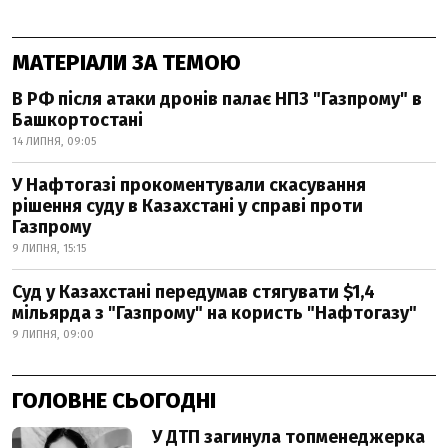
МАТЕРІАЛИ ЗА ТЕМОЮ
В РФ після атаки дронів палає НПЗ "Газпрому" в
Башкортостані
14 ЛИПНЯ, 09:05
У Нафтогазі прокоментували скасування
рішення суду в Казахстані у справі проти
Газпрому
9 ЛИПНЯ, 15:15
Суд у Казахстані передумав стягувати $1,4
мільярда з "Газпрому" на користь "Нафтогазу"
9 ЛИПНЯ, 09:00
ГОЛОВНЕ СЬОГОДНІ
У ДТП загинула топменеджерка