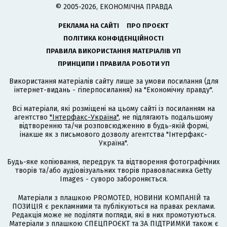
© 2005-2026, ЕКОНОМІЧНА ПРАВДА
РЕКЛАМА НА САЙТІ
ПРО ПРОЄКТ
ПОЛІТИКА КОНФІДЕНЦІЙНОСТІ
ПРАВИЛА ВИКОРИСТАННЯ МАТЕРІАЛІВ УП
ПРИНЦИПИ І ПРАВИЛА РОБОТИ УП
Використання матеріалів сайту лише за умови посилання (для
інтернет-видань - гіперпосилання) на "Економічну правду".
Всі матеріали, які розміщені на цьому сайті із посиланням на
агентство
"Інтерфакс-Україна"
, не підлягають подальшому
відтворенню та/чи розповсюдженню в будь-якій формі,
інакше як з письмового дозволу агентства "Інтерфакс-
Україна".
Будь-яке копіювання, передрук та відтворення фотографічних
творів та/або аудіовізуальних творів правовласника Getty
Images - суворо забороняється.
Матеріали з плашкою PROMOTED, НОВИНИ КОМПАНІЙ та
ПОЗИЦІЯ є рекламними та публікуються на правах реклами.
Редакція може не поділяти погляди, які в них промотуються.
Матеріали з плашкою СПЕЦПРОЄКТ та ЗА ПІДТРИМКИ також є