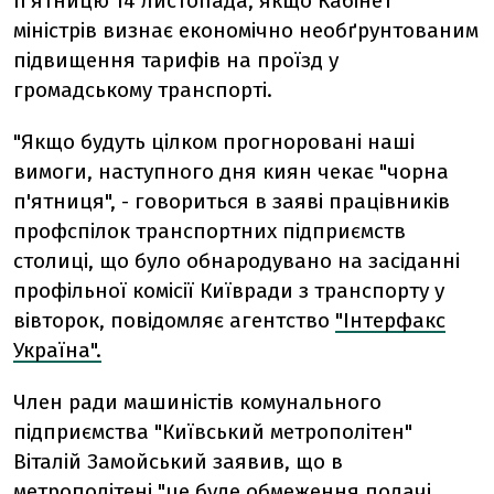
п'ятницю 14 листопада, якщо Кабінет
міністрів визнає економічно необґрунтованим
підвищення тарифів на проїзд у
громадському транспорті.
"Якщо будуть цілком прогноровані наші
вимоги, наступного дня киян чекає "чорна
п'ятниця", - говориться в заяві працівників
профспілок транспортних підприємств
столиці, що було обнародувано на засіданні
профільної комісії Київради з транспорту у
вівторок, повідомляє агентство
"Інтерфакс
Україна".
Член ради машиністів комунального
підприємства "Київський метрополітен"
Віталій Замойський заявив, що в
метрополітені "це буде обмеження подачі