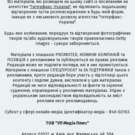
Всі матеріали, які розміщені на цьому сайті із посиланням на
агентство
"Інтерфакс-Україна"
, не підлягають подальшому
відтворенню та/чи розповсюдженню в будь-якій формі,
інакше як з письмового дозволу агентства "Інтерфакс-
Україна".
Будь-яке копіювання, передрук та відтворення фотографічних
творів та/або аудіовізуальних творів правовласника Getty
Images - суворо забороняється.
Матеріали з плашкою PROMOTED, НОВИНИ КОМПАНІЙ та
ПОЗИЦІЯ є рекламними та публікуються на правах реклами.
Редакція може не поділяти погляди, які в них промотуються.
Матеріали з плашкою СПЕЦПРОЄКТ та ЗА ПІДТРИМКИ також є
рекламними, проте редакція бере участь у підготовці цього
контенту і поділяє думки, висловлені у цих матеріалах.
Редакція не несе відповідальності за факти та оціночні
судження, оприлюднені у рекламних матеріалах. Згідно з
українським законодавством відповідальність за зміст
реклами несе рекламодавець.
Cубєкт у сфері онлайн-медіа; ідентифікатор медіа - R40-02163.
ТОВ "УП Медіа Плюс"
Адреса: 01032, м. Київ, вул. Жилянська, 48, 50А