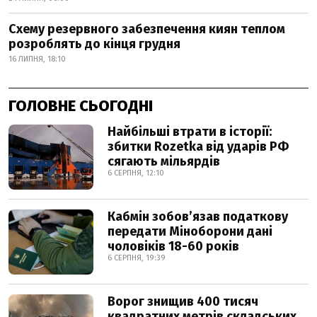
Схему резервного забезпечення киян теплом
розроблять до кінця грудня
16 ЛИПНЯ, 18:10
ГОЛОВНЕ СЬОГОДНІ
Найбільші втрати в історії:
збитки Rozetka від ударів РФ
сягають мільярдів
6 СЕРПНЯ, 12:10
Кабмін зобовʼязав податкову
передати Міноборони дані
чоловіків 18-60 років
6 СЕРПНЯ, 19:39
Ворог знищив 400 тисяч
квадратних метрів складських