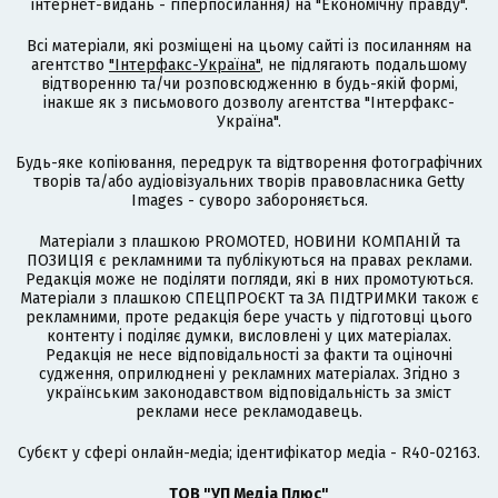
інтернет-видань - гіперпосилання) на "Економічну правду".
Всі матеріали, які розміщені на цьому сайті із посиланням на
агентство
"Інтерфакс-Україна"
, не підлягають подальшому
відтворенню та/чи розповсюдженню в будь-якій формі,
інакше як з письмового дозволу агентства "Інтерфакс-
Україна".
Будь-яке копіювання, передрук та відтворення фотографічних
творів та/або аудіовізуальних творів правовласника Getty
Images - суворо забороняється.
Матеріали з плашкою PROMOTED, НОВИНИ КОМПАНІЙ та
ПОЗИЦІЯ є рекламними та публікуються на правах реклами.
Редакція може не поділяти погляди, які в них промотуються.
Матеріали з плашкою СПЕЦПРОЄКТ та ЗА ПІДТРИМКИ також є
рекламними, проте редакція бере участь у підготовці цього
контенту і поділяє думки, висловлені у цих матеріалах.
Редакція не несе відповідальності за факти та оціночні
судження, оприлюднені у рекламних матеріалах. Згідно з
українським законодавством відповідальність за зміст
реклами несе рекламодавець.
Cубєкт у сфері онлайн-медіа; ідентифікатор медіа - R40-02163.
ТОВ "УП Медіа Плюс"