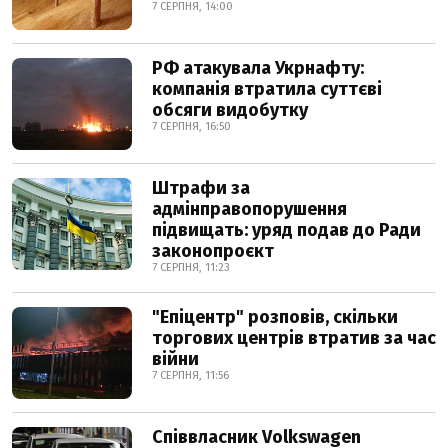
7 СЕРПНЯ, 14:00
РФ атакувала Укрнафту:
компанія втратила суттєві
обсяги видобутку
7 СЕРПНЯ, 16:50
Штрафи за
адмінправопорушення
підвищать: уряд подав до Ради
законопроєкт
7 СЕРПНЯ, 11:23
"Епіцентр" розповів, скільки
торгових центрів втратив за час
війни
7 СЕРПНЯ, 11:56
Співвласник Volkswagen