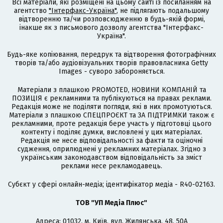
Всі матеріали, які розміщені на цьому сайті із посиланням на
агентство
"Інтерфакс-Україна"
, не підлягають подальшому
відтворенню та/чи розповсюдженню в будь-якій формі,
інакше як з письмового дозволу агентства "Інтерфакс-
Україна".
Будь-яке копіювання, передрук та відтворення фотографічних
творів та/або аудіовізуальних творів правовласника Getty
Images - суворо забороняється.
Матеріали з плашкою PROMOTED, НОВИНИ КОМПАНІЙ та
ПОЗИЦІЯ є рекламними та публікуються на правах реклами.
Редакція може не поділяти погляди, які в них промотуються.
Матеріали з плашкою СПЕЦПРОЄКТ та ЗА ПІДТРИМКИ також є
рекламними, проте редакція бере участь у підготовці цього
контенту і поділяє думки, висловлені у цих матеріалах.
Редакція не несе відповідальності за факти та оціночні
судження, оприлюднені у рекламних матеріалах. Згідно з
українським законодавством відповідальність за зміст
реклами несе рекламодавець.
Cубєкт у сфері онлайн-медіа; ідентифікатор медіа - R40-02163.
ТОВ "УП Медіа Плюс"
Адреса: 01032, м. Київ, вул. Жилянська, 48, 50А