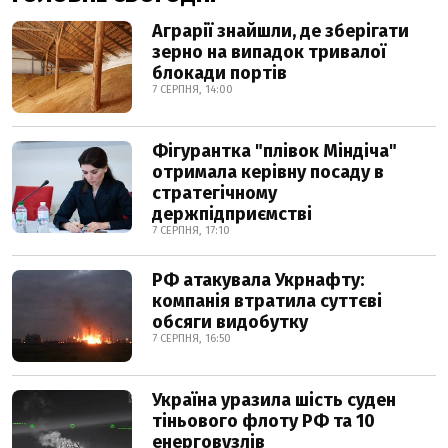
Аграрії знайшли, де зберігати
зерно на випадок тривалої
блокади портів
7 СЕРПНЯ, 14:00
Фігурантка "плівок Міндіча"
отримала керівну посаду в
стратегічному
держпідприємстві
7 СЕРПНЯ, 17:10
РФ атакувала Укрнафту:
компанія втратила суттєві
обсяги видобутку
7 СЕРПНЯ, 16:50
Україна уразила шість суден
тіньового флоту РФ та 10
енерговузлів