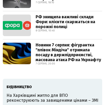
7 СЕРПНЯ, 18:10
РФ знищила важливі склади
Фори: клієнти скаржаться на
порожні полиці
8 СЕРПНЯ, 10:40
Новини 7 серпня: фігурантка
"плівок Міндіча" отримала
посаду в держпідприємстві,
масована атака РФ на Укрнафту
7 СЕРПНЯ, 20:00
БУДІВНИЦТВО
На Харківщині житло для ВПО
реконструюють за завищеними цінами – ЗМІ