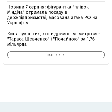
Новини 7 серпня: фігурантка "плівок
Міндіча" отримала посаду в
держпідприємстві, масована атака РФ на
Укрнафту
Київ шукає тих, хто відремонтує метро між
"Тараса Шевченко" і "Почайною" за 1,76
мільярда
ВСІ НОВИНИ