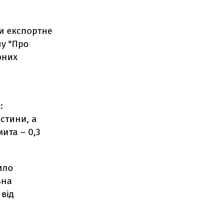
и експортне
ну "Про
рних
:
астини, а
ита – 0,3
ило
ьна
 від