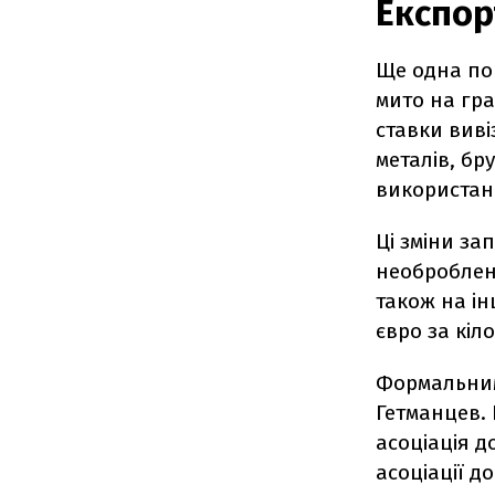
Експор
Ще одна по
мито на гра
ставки виві
металів, бр
використан
Ці зміни за
необроблени
також на ін
євро за кіл
Формальним
Гетманцев.
асоціація д
асоціації д