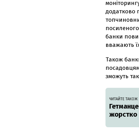
моніторинг
додатково п
топчиновни
посиленого 
банки пови
вважають ї
Також банк
посадовцям 
зможуть так
ЧИТАЙТЕ ТАКОЖ
Гетманце
жорстко 