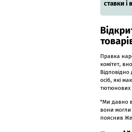
ставки і 
Відкри
товарі
Правка нар
комітет, вн
Відповідно
осіб, які м
тютюнових 
"Ми давно в
вони могли 
пояснив Же