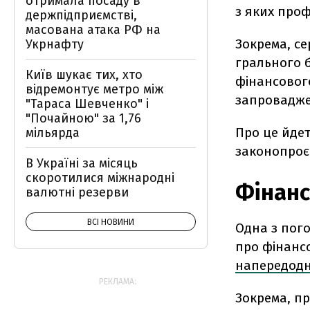
отримала посаду в
з яких проф
держпідприємстві,
масована атака РФ на
Зокрема, с
Укрнафту
грального б
Київ шукає тих, хто
фінансового
відремонтує метро між
запровадже
"Тараса Шевченко" і
"Почайною" за 1,76
Про це йдет
мільярда
законопроєк
В Україні за місяць
скоротилися міжнародні
Фінанс
валютні резерви
ВСІ НОВИНИ
Одна з пого
про фінанс
напередодн
РЕКЛАМА:
Зокрема, п