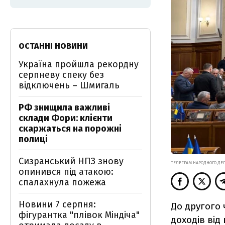
ОСТАННІ НОВИНИ
Україна пройшла рекордну
серпневу спеку без
відключень – Шмигаль
РФ знищила важливі
склади Фори: клієнти
скаржаться на порожні
полиці
Сизранський НПЗ знову
ТЕЛЕГРАМ НАРОДНОГО ДЕ
опинився під атакою:
спалахнула пожежа
Новини 7 серпня:
До другого
фігурантка "плівок Міндіча"
доходів від