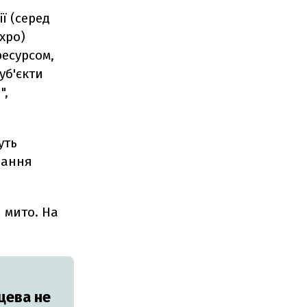
ї (серед
expo)
ресурсом,
уб'єкти
",
уть
вання
 мито. На
цева не