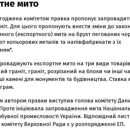
тне мито
годжена комітетом правка пропонує запровадит
ніт. Для цього пропонують внести зміни до зако
зного (експортного) мита на брухт легованих чо
ухт кольорових металів та напівфабрикати з їх
ням".
проваджують експортне мито на три види товарів
й граніт, граніт, розрізаний на блоки чи інші ч
ші камені для монументів та будівництва.
Ставка м
ограм.
 автором правки виступив голова комітету Дан
 Проте ініціювала запровадження мита Націонал
обувної промисловості України. Відповідний лист
о комітету Верховної Ради є у розпорядженні ЕП.