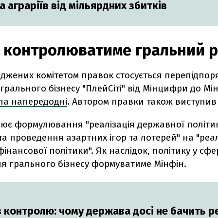
а аграріїв від мільярдних збитків
 контролюватиме гральний 
оджених комітетом правок стосується перепідпо
грального бізнесу "ПлейСіті" від Мінцифри до Мі
ла напередодні
. Автором правки також виступив
нює формулювання "реалізація державної політик
 та проведення азартних ігор та лотерей" на "реа
інансової політики". Як наслідок, політику у сфе
я грального бізнесу формуватиме Мінфін.
з контролю: чому держава досі не бачить р