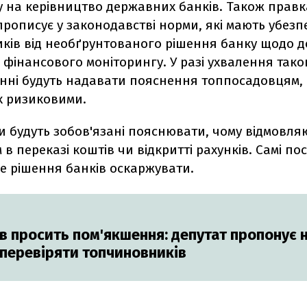
у на керівництво державних банків. Також правк
рописує у законодавстві норми, які мають убез
ків від необґрунтованого рішення банку щодо д
фінансового моніторингу. У разі ухвалення тако
нні будуть надавати пояснення топпосадовцям,
х ризиковими.
и будуть зобов'язані пояснювати, чому відмовля
в переказі коштів чи відкритті рахунків. Самі по
е рішення банків оскаржувати.
в просить пом'якшення: депутат пропонує н
перевіряти топчиновників