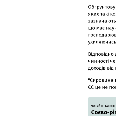
Обґрунтову
яких такі ко
зазначають,
що має наук
господарюв
ухиляючись 
Відповідно 
чинності че
доходів ві
"Сировина п
ЄС це не по
ЧИТАЙТЕ ТАКОЖ
Соєво-рі