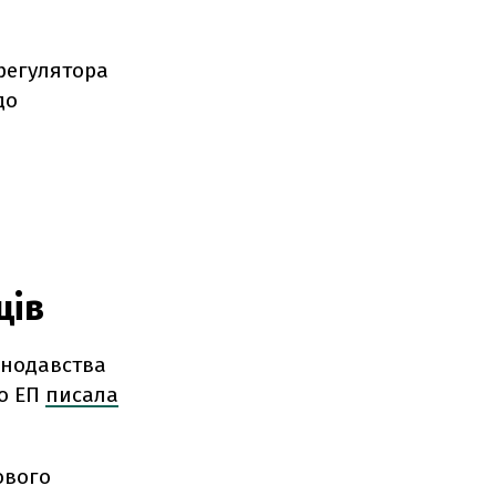
регулятора
до
ців
онодавства
о ЕП
писала
ового