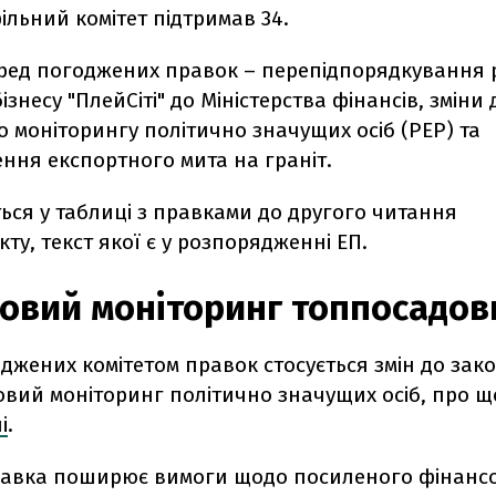
ільний комітет підтримав 34.
еред погоджених правок – перепідпорядкування 
ізнесу "ПлейСіті" до Міністерства фінансів, зміни 
 моніторингу політично значущих осіб (PEP) та
ння експортного мита на граніт.
ься у таблиці з правками до другого читання
ту, текст якої є у розпорядженні ЕП.
овий моніторинг топпосадов
джених комітетом правок стосується змін до зак
овий моніторинг політично значущих осіб, про щ
і
.
равка поширює вимоги щодо посиленого фінанс