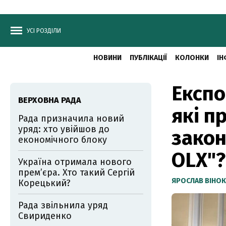
УСІ РОЗДІЛИ
НОВИНИ
ПУБЛІКАЦІЇ
КОЛОНКИ
ІН
Експо
ВЕРХОВНА РАДА
які п
Рада призначила новий
уряд: хто увійшов до
закон
економічного блоку
OLX"?
Україна отримала нового
прем’єра. Хто такий Сергій
ЯРОСЛАВ ВІНО
Корецький?
Рада звільнила уряд
Свириденко