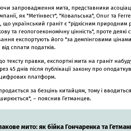
ючи запровадження мита, представники асоціаці
мпанії, як "Метінвест", "Ковальська", Onur та Ferr
 що український граніт є "рідкісним природним 
ову та геологоекономічну цінність", проте деякі с
ання експортують його "за демпінговими цінами
від сплати податків.
до тексту правки, експортні мита на граніт набуд
рез 45 днів після публікації закону про оподатку
д цифрових платформ.
родається за безцінь китайцям, тому і вводиться
ширюється", – пояснив Гетманцев.
пакове мито: як бійка Гончаренка та Гетман