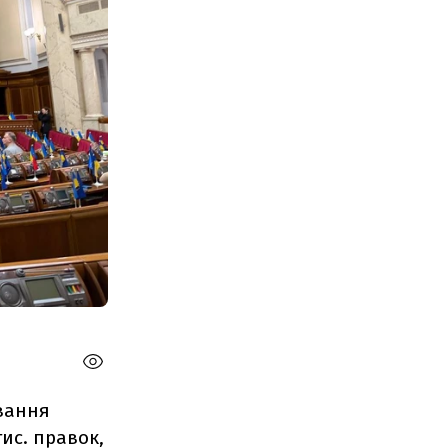
вання
ис. правок,