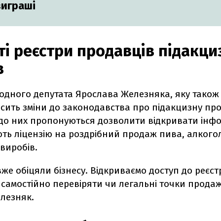
виграші
ті реєстри продавців підакци
в
одного депутата Ярослава Железняка, яку також
осить зміни до законодавства про підакцизну про
 до них пропонуються дозволити відкривати інф
ають ліцензію на роздрібний продаж пива, алкого
виробів.
же обіцяли бізнесу. Відкриваємо доступ до реєст
самостійно перевіряти чи легальні точки продажу,
лезняк.