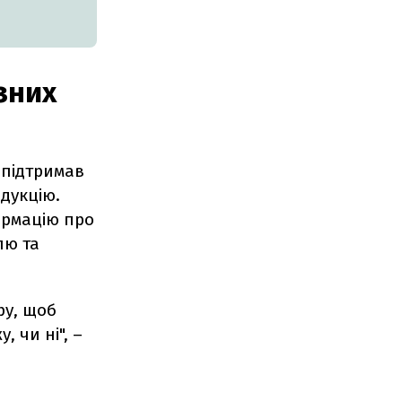
зних
 підтримав
дукцію.
ормацію про
лю та
ру, щоб
 чи ні", –