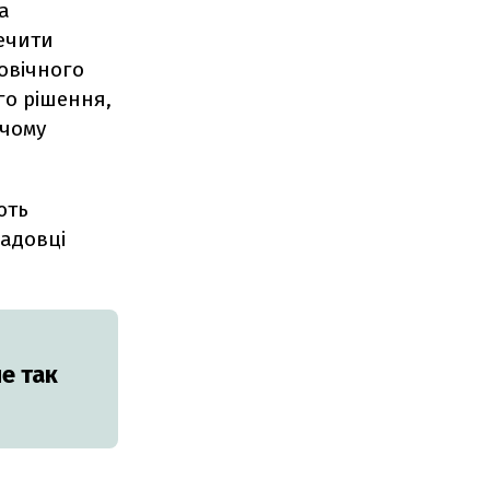
а
печити
овічного
го рішення,
 чому
ють
садовці
е так