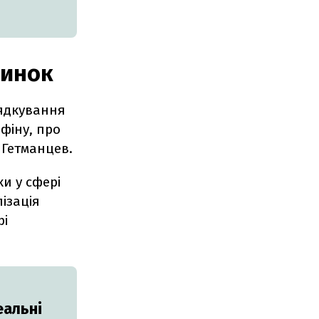
ринок
рядкування
нфіну, про
 Гетманцев.
и у сфері
лізація
рі
еальні