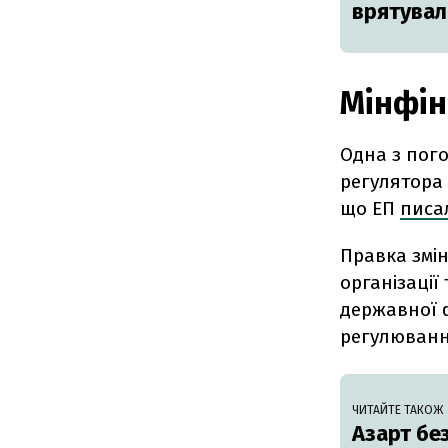
врятувал
Мінфін
Одна з пог
регулятора 
що ЕП
писа
Правка змі
організації
державної ф
регулюванн
ЧИТАЙТЕ ТАКОЖ
Азарт бе