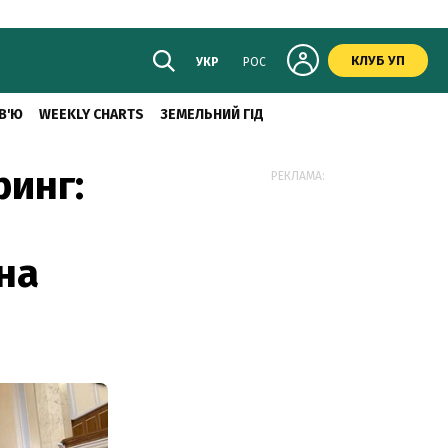
КЛУБ УП
УКР
РОС
В'Ю
WEEKLY CHARTS
ЗЕМЕЛЬНИЙ ГІД
ринг:
РЕКЛАМА:
на