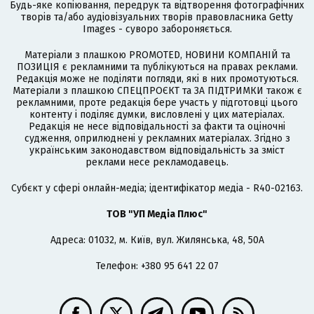
Будь-яке копіювання, передрук та відтворення фотографічних
творів та/або аудіовізуальних творів правовласника Getty
Images - суворо забороняється.
Матеріали з плашкою PROMOTED, НОВИНИ КОМПАНІЙ та
ПОЗИЦІЯ є рекламними та публікуються на правах реклами.
Редакція може не поділяти погляди, які в них промотуються.
Матеріали з плашкою СПЕЦПРОЄКТ та ЗА ПІДТРИМКИ також є
рекламними, проте редакція бере участь у підготовці цього
контенту і поділяє думки, висловлені у цих матеріалах.
Редакція не несе відповідальності за факти та оціночні
судження, оприлюднені у рекламних матеріалах. Згідно з
українським законодавством відповідальність за зміст
реклами несе рекламодавець.
Cубєкт у сфері онлайн-медіа; ідентифікатор медіа - R40-02163.
ТОВ "УП Медіа Плюс"
Адреса: 01032, м. Київ, вул. Жилянська, 48, 50А
Телефон: +380 95 641 22 07