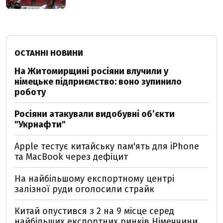
ОСТАННІ НОВИНИ
На Житомирщині росіяни влучили у
німецьке підприємство: воно зупинило
роботу
Росіяни атакували видобувні обʼєкти
"Укрнафти"
Apple тестує китайську пам'ять для iPhone
та MacBook через дефіцит
На найбільшому експортному центрі
залізної руди оголосили страйк
Китай опустився з 2 на 9 місце серед
найбільших експортних ринків Німеччини