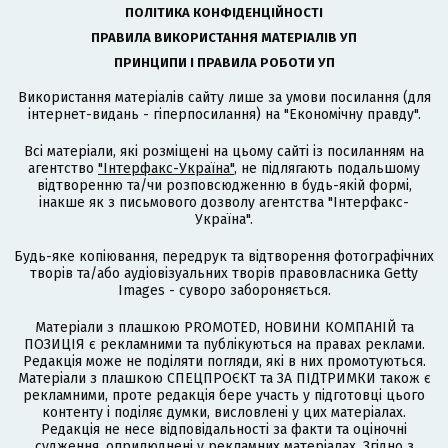
ПОЛІТИКА КОНФІДЕНЦІЙНОСТІ
ПРАВИЛА ВИКОРИСТАННЯ МАТЕРІАЛІВ УП
ПРИНЦИПИ І ПРАВИЛА РОБОТИ УП
Використання матеріалів сайту лише за умови посилання (для
інтернет-видань - гіперпосилання) на "Економічну правду".
Всі матеріали, які розміщені на цьому сайті із посиланням на
агентство
"Інтерфакс-Україна"
, не підлягають подальшому
відтворенню та/чи розповсюдженню в будь-якій формі,
інакше як з письмового дозволу агентства "Інтерфакс-
Україна".
Будь-яке копіювання, передрук та відтворення фотографічних
творів та/або аудіовізуальних творів правовласника Getty
Images - суворо забороняється.
Матеріали з плашкою PROMOTED, НОВИНИ КОМПАНІЙ та
ПОЗИЦІЯ є рекламними та публікуються на правах реклами.
Редакція може не поділяти погляди, які в них промотуються.
Матеріали з плашкою СПЕЦПРОЄКТ та ЗА ПІДТРИМКИ також є
рекламними, проте редакція бере участь у підготовці цього
контенту і поділяє думки, висловлені у цих матеріалах.
Редакція не несе відповідальності за факти та оціночні
судження, оприлюднені у рекламних матеріалах. Згідно з