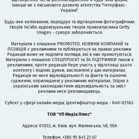
інакше як з письмового дозволу агентства "Інтерфакс-
Україна".
Будь-яке копіювання, передрук та відтворення фотографічних
творів та/або аудіовізуальних творів правовласника Getty
Images - суворо забороняється.
Матеріали з плашкою PROMOTED, НОВИНИ КОМПАНІЙ та
ПОЗИЦІЯ є рекламними та публікуються на правах реклами.
Редакція може не поділяти погляди, які в них промотуються.
Матеріали з плашкою СПЕЦПРОЄКТ та ЗА ПІДТРИМКИ також є
рекламними, проте редакція бере участь у підготовці цього
контенту і поділяє думки, висловлені у цих матеріалах.
Редакція не несе відповідальності за факти та оціночні
судження, оприлюднені у рекламних матеріалах. Згідно з
українським законодавством відповідальність за зміст
реклами несе рекламодавець.
Cубєкт у сфері онлайн-медіа; ідентифікатор медіа - R40-02163.
ТОВ "УП Медіа Плюс"
Адреса: 01032, м. Київ, вул. Жилянська, 48, 50А
Телефон: +380 95 641 22 07