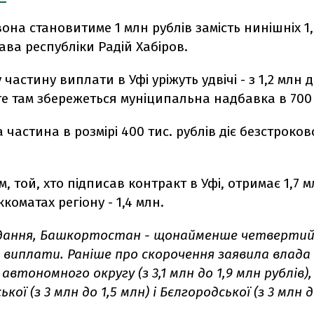
вона становитиме 1 млн рублів замість нинішніх 1,
ава республіки Радій Хабіров.
частину виплати в Уфі уріжуть удвічі - з 1,2 млн д
те там збережеться муніципальна надбавка в 700 
частина в розмірі 400 тис. рублів діє безстроков
, той, хто підписав контракт в Уфі, отримає 1,7 м
коматах регіону - 1,4 млн.
дання, Башкортостан - щонайменше четвертий 
в виплати. Раніше про скорочення заявила влада
автономного округу (з 3,1 млн до 1,9 млн рублів),
ої (з 3 млн до 1,5 млн) і Бєлгородської (з 3 млн 