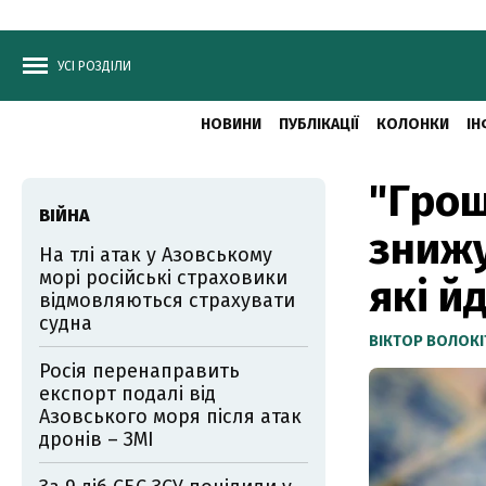
УСІ РОЗДІЛИ
НОВИНИ
ПУБЛІКАЦІЇ
КОЛОНКИ
ІН
"Грош
ВІЙНА
знижу
На тлі атак у Азовському
морі російські страховики
які й
відмовляються страхувати
судна
ВІКТОР ВОЛОКІ
Росія перенаправить
експорт подалі від
Азовського моря після атак
дронів – ЗМІ