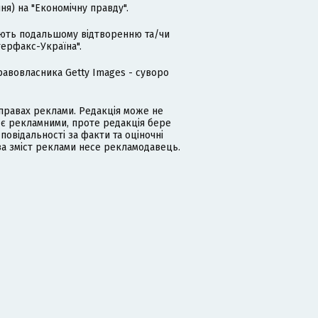
я) на "Економічну правду".
гають подальшому відтворенню та/чи
терфакс-Україна".
равовласника Getty Images - суворо
равах реклами. Редакція може не
 є рекламними, проте редакція бере
дповідальності за факти та оціночні
за зміст реклами несе рекламодавець.