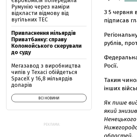
Єврокомісія попередила
Румунію через наміри
З 5 червня 
відкласти відмову від
вугільних ТЕС
підписав гл
Привласнення мільярдів
Регіональну 
Приватбанку: справу
рублів, про
Коломойського скерували
до суду
Федеральна 
Росії.
Мегазавод з виробництва
чипів у Техасі обійдеться
SpaceX у 16,8 мільярдів
Таким чином
доларів
інших військ
ВСІ НОВИНИ
Як пише ви
який знизи
Ненецького 
РЕКЛАМА:
Нижегородськ
областей.