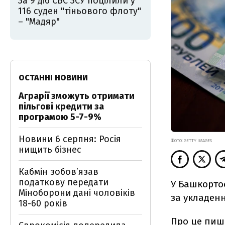
За 9 діб СБС ЗСУ поцілили у
116 суден "тіньового флоту"
– "Мадяр"
ОСТАННІ НОВИНИ
Аграрії зможуть отримати
пільгові кредити за
програмою 5-7-9%
Новини 6 серпня: Росія
ФОТО: GETTY IMAGES
нищить бізнес
Кабмін зобовʼязав
податкову передати
У Башкорто
Міноборони дані чоловіків
за укладенн
18-60 років
Про це
пиш