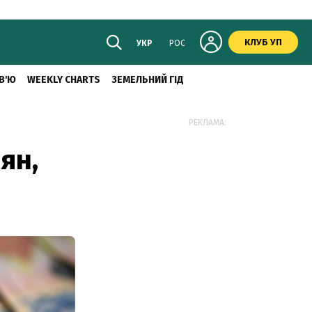
КЛУБ УП
УКР
РОС
В'Ю
WEEKLY CHARTS
ЗЕМЕЛЬНИЙ ГІД
РЕКЛАМА:
ян,