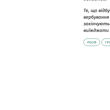
Те, що відб
вербування
закінчуютьс
виїжджати 
РОСІЯ
ГР