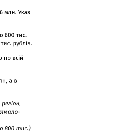
6 млн. Указ
о 600 тис.
тис. рублів.
о по всій
лн, а в
регіон,
 Ямало-
до 800 тис.)