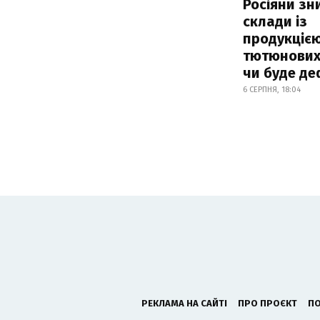
Росіяни з
склади із
продукцією
тютюнових 
чи буде де
6 СЕРПНЯ, 18:04
РЕКЛАМА НА САЙТІ
ПРО ПРОЄКТ
ПО