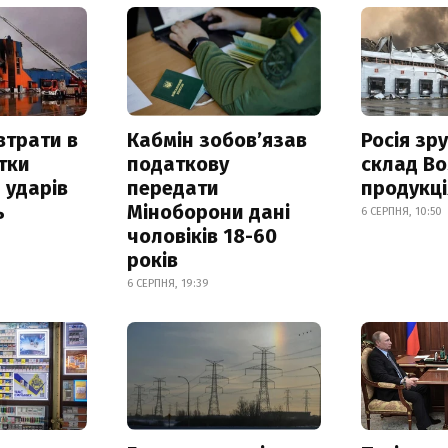
втрати в
Кабмін зобовʼязав
Росія зр
итки
податкову
склад Bo
 ударів
передати
продукц
ь
Міноборони дані
6 СЕРПНЯ, 10:50
чоловіків 18-60
років
6 СЕРПНЯ, 19:39