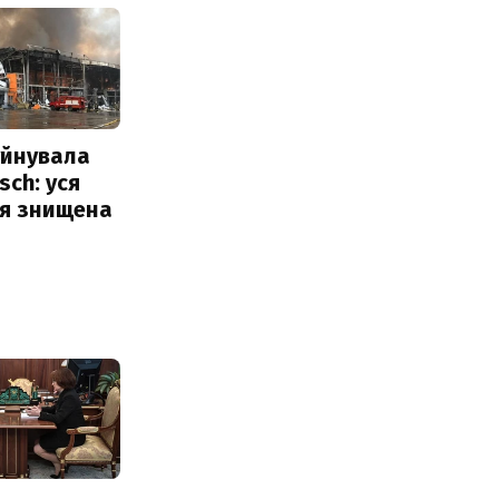
уйнувала
sch: уся
ія знищена