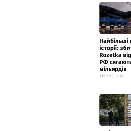
Найбільші 
історії: зб
Rozetka від
РФ сягают
мільярдів
6 СЕРПНЯ, 12:10