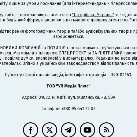
айту лише за умови посилання (для інтернет-видань - гіперпосиланн
му сайті із посиланням на агентство
"Інтерфакс-Україна"
, не підля
 будь-якій формі, інакше як з письмового дозволу агентства "Ін
відтворення фотографічних творів та/або аудіовізуальних творів п
забороняється.
НОВИНИ КОМПАНІЙ та ПОЗИЦІЯ є рекламними та публікуються на п
туються. Матеріали з плашкою СПЕЦПРОЄКТ та ЗА ПІДТРИМКИ також
 і поділяє думки, висловлені у цих матеріалах. Редакція не несе ві
атеріалах. Згідно з українським законодавством відповідальність 
Cубєкт у сфері онлайн-медіа; ідентифікатор медіа - R40-02163.
ТОВ "УП Медіа Плюс"
Адреса: 01032, м. Київ, вул. Жилянська, 48, 50А
Телефон: +380 95 641 22 07