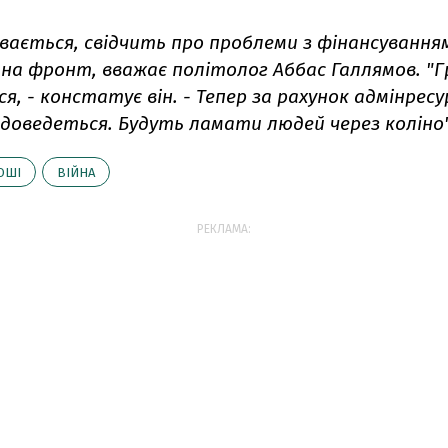
увається, свідчить про проблеми з фінансування
 на фронт, вважає політолог Аббас Галлямов. "Г
я, - констатує він. - Тепер за рахунок адмінресу
доведеться. Будуть ламати людей через коліно"
ОШІ
ВІЙНА
РЕКЛАМА: