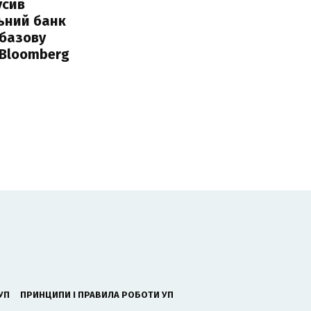
усив
ьний банк
 базову
 Bloomberg
УП
ПРИНЦИПИ І ПРАВИЛА РОБОТИ УП