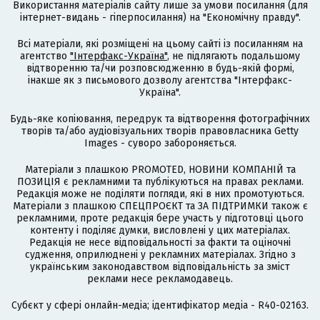
Використання матеріалів сайту лише за умови посилання (для
інтернет-видань - гіперпосилання) на "Економічну правду".
Всі матеріали, які розміщені на цьому сайті із посиланням на
агентство
"Інтерфакс-Україна"
, не підлягають подальшому
відтворенню та/чи розповсюдженню в будь-якій формі,
інакше як з письмового дозволу агентства "Інтерфакс-
Україна".
Будь-яке копіювання, передрук та відтворення фотографічних
творів та/або аудіовізуальних творів правовласника Getty
Images - суворо забороняється.
Матеріали з плашкою PROMOTED, НОВИНИ КОМПАНІЙ та
ПОЗИЦІЯ є рекламними та публікуються на правах реклами.
Редакція може не поділяти погляди, які в них промотуються.
Матеріали з плашкою СПЕЦПРОЄКТ та ЗА ПІДТРИМКИ також є
рекламними, проте редакція бере участь у підготовці цього
контенту і поділяє думки, висловлені у цих матеріалах.
Редакція не несе відповідальності за факти та оціночні
судження, оприлюднені у рекламних матеріалах. Згідно з
українським законодавством відповідальність за зміст
реклами несе рекламодавець.
Cубєкт у сфері онлайн-медіа; ідентифікатор медіа - R40-02163.