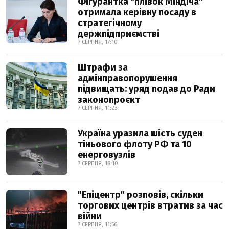
Фігурантка "плівок Міндіча"
отримала керівну посаду в
стратегічному
держпідприємстві
7 СЕРПНЯ, 17:10
Штрафи за
адмінправопорушення
підвищать: уряд подав до Ради
законопроєкт
7 СЕРПНЯ, 11:23
Україна уразила шість суден
тіньового флоту РФ та 10
енерговузлів
7 СЕРПНЯ, 18:10
"Епіцентр" розповів, скільки
торгових центрів втратив за час
війни
7 СЕРПНЯ, 11:56