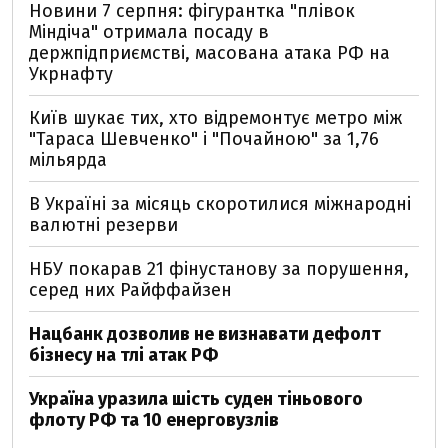
Новини 7 серпня: фігурантка "плівок
Міндіча" отримала посаду в
держпідприємстві, масована атака РФ на
Укрнафту
Київ шукає тих, хто відремонтує метро між
"Тараса Шевченко" і "Почайною" за 1,76
мільярда
В Україні за місяць скоротилися міжнародні
валютні резерви
НБУ покарав 21 фінустанову за порушення,
серед них Райффайзен
Нацбанк дозволив не визнавати дефолт
бізнесу на тлі атак РФ
Україна уразила шість суден тіньового
флоту РФ та 10 енерговузлів