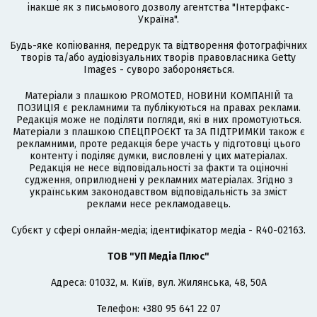
інакше як з письмового дозволу агентства "Інтерфакс-
Україна".
Будь-яке копіювання, передрук та відтворення фотографічних
творів та/або аудіовізуальних творів правовласника Getty
Images - суворо забороняється.
Матеріали з плашкою PROMOTED, НОВИНИ КОМПАНІЙ та
ПОЗИЦІЯ є рекламними та публікуються на правах реклами.
Редакція може не поділяти погляди, які в них промотуються.
Матеріали з плашкою СПЕЦПРОЄКТ та ЗА ПІДТРИМКИ також є
рекламними, проте редакція бере участь у підготовці цього
контенту і поділяє думки, висловлені у цих матеріалах.
Редакція не несе відповідальності за факти та оціночні
судження, оприлюднені у рекламних матеріалах. Згідно з
українським законодавством відповідальність за зміст
реклами несе рекламодавець.
Cубєкт у сфері онлайн-медіа; ідентифікатор медіа - R40-02163.
ТОВ "УП Медіа Плюс"
Адреса: 01032, м. Київ, вул. Жилянська, 48, 50А
Телефон: +380 95 641 22 07