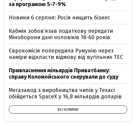
за програмою 5-7-9%
Новини 6 серпня: Росія нищить бізнес
Кабмін зобовʼязав податкову передати
Міноборони дані чоловіків 18-60 років
Єврокомісія попередила Румунію через
наміри відкласти відмову від вугільних ТЕС
Привласнення мільярдів Приватбанку:
справу Коломойського скерували до суду
Мегазавод з виробництва чипів у Техасі
обійдеться SpaceX у 16,8 мільярдів доларів
ВСІ НОВИНИ