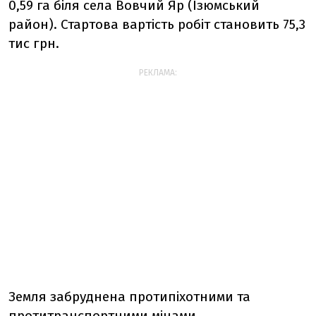
0,59 га біля села Вовчий Яр (Ізюмський
район). Стартова вартість робіт становить 75,3
тис грн.
РЕКЛАМА:
Земля забруднена протипіхотними та
протитранспортними мінами,