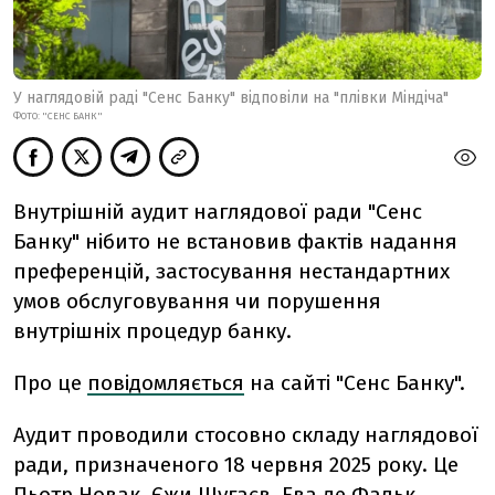
У наглядовій раді "Сенс Банку" відповіли на "плівки Міндіча"
ФОТО: "СЕНС БАНК"
Внутрішній аудит наглядової ради "Сенс
Банку" нібито не встановив фактів надання
преференцій, застосування нестандартних
умов обслуговування чи порушення
внутрішніх процедур банку.
Про це
повідомляється
на сайті "Сенс Банку".
Аудит проводили стосовно складу наглядової
ради, призначеного 18 червня 2025 року. Це
Пьотр Новак, Єжи Шугаєв, Ева де Фальк,