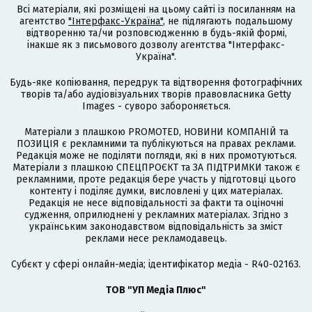
Всі матеріали, які розміщені на цьому сайті із посиланням на
агентство
"Інтерфакс-Україна"
, не підлягають подальшому
відтворенню та/чи розповсюдженню в будь-якій формі,
інакше як з письмового дозволу агентства "Інтерфакс-
Україна".
Будь-яке копіювання, передрук та відтворення фотографічних
творів та/або аудіовізуальних творів правовласника Getty
Images - суворо забороняється.
Матеріали з плашкою PROMOTED, НОВИНИ КОМПАНІЙ та
ПОЗИЦІЯ є рекламними та публікуються на правах реклами.
Редакція може не поділяти погляди, які в них промотуються.
Матеріали з плашкою СПЕЦПРОЄКТ та ЗА ПІДТРИМКИ також є
рекламними, проте редакція бере участь у підготовці цього
контенту і поділяє думки, висловлені у цих матеріалах.
Редакція не несе відповідальності за факти та оціночні
судження, оприлюднені у рекламних матеріалах. Згідно з
українським законодавством відповідальність за зміст
реклами несе рекламодавець.
Cубєкт у сфері онлайн-медіа; ідентифікатор медіа - R40-02163.
ТОВ "УП Медіа Плюс"