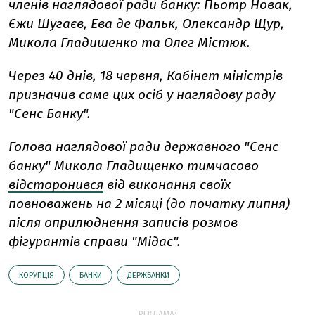
членів наглядової ради банку: Пьотр Новак,
Єжи Шугаєв, Ева де Фальк, Олександр Щур,
Микола Гладишенко та Олег Містюк.
Через 40 днів, 18 червня, Кабінет міністрів
призначив саме цих осіб у наглядову раду
"Сенс Банку".
Голова наглядової ради державного "Сенс
банку" Микола Гладищенко тимчасово
відсторонився
від виконання своїх
повноважень на 2 місяці (до початку липня)
після оприлюднення записів розмов
фігурантів справи "Мідас".
КОРУПЦІЯ
БАНКИ
ДЕРЖБАНКИ
РЕКЛАМА: