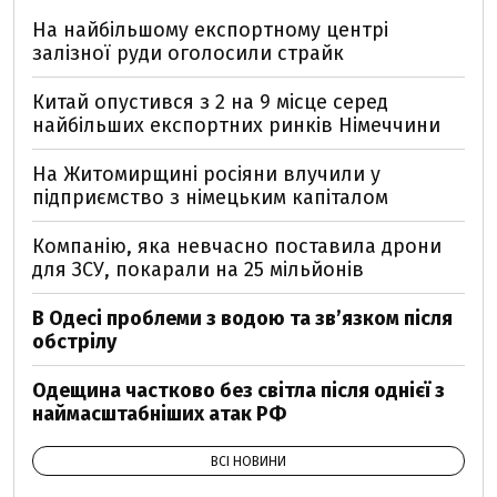
На найбільшому експортному центрі
залізної руди оголосили страйк
Китай опустився з 2 на 9 місце серед
найбільших експортних ринків Німеччини
На Житомирщині росіяни влучили у
підприємство з німецьким капіталом
Компанію, яка невчасно поставила дрони
для ЗСУ, покарали на 25 мільйонів
В Одесі проблеми з водою та звʼязком після
обстрілу
Одещина частково без світла після однієї з
наймасштабніших атак РФ
ВСІ НОВИНИ