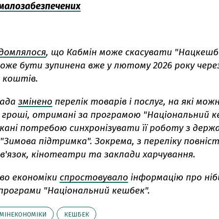
малозабезпечених
ідомлялося
, що Кабмін може скасувати "Нацкешб
оже бути зупинена вже у лютому 2026 року чере
 коштів.
пада
змінено
перелік товарів і послуг, на які мож
гроші, отримані за програмою "Національний ке
икані потребою синхронізувати її роботу з дер
"Зимова підтримка". Зокрема, з переліку повніс
в'язок, кінотеатри та заклади харчування.
во економіки
спростовувало
інформацію про ні
програми "Національний кешбек".
МІНЕКОНОМІКИ
КЕШБЕК