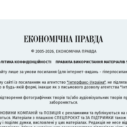
© 2005-2026, ЕКОНОМІЧНА ПРАВДА
ЛІТИКА КОНФІДЕНЦІЙНОСТІ
ПРАВИЛА ВИКОРИСТАННЯ МАТЕРІАЛІВ 
айту лише за умови посилання (для інтернет-видань - гіперпосиланн
му сайті із посиланням на агентство
"Інтерфакс-Україна"
, не підля
 будь-якій формі, інакше як з письмового дозволу агентства "Ін
відтворення фотографічних творів та/або аудіовізуальних творів п
забороняється.
НОВИНИ КОМПАНІЙ та ПОЗИЦІЯ є рекламними та публікуються на п
туються. Матеріали з плашкою СПЕЦПРОЄКТ та ЗА ПІДТРИМКИ також
 і поділяє думки, висловлені у цих матеріалах. Редакція не несе ві