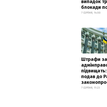
випадок т
блокади по
7 СЕРПНЯ, 14:00
Штрафи з
адмінправ
підвищать:
подав до Р
законопро
7 СЕРПНЯ, 11:23