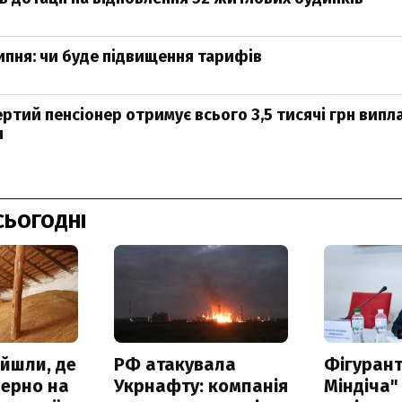
ипня: чи буде підвищення тарифів
ртий пенсіонер отримує всього 3,5 тисячі грн випл
я
СЬОГОДНІ
айшли, де
РФ атакувала
Фігурант
зерно на
Укрнафту: компанія
Міндіча"