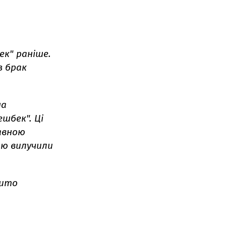
ек" раніше.
з брак
на
шбек". Ці
жавною
тю вилучили
бито