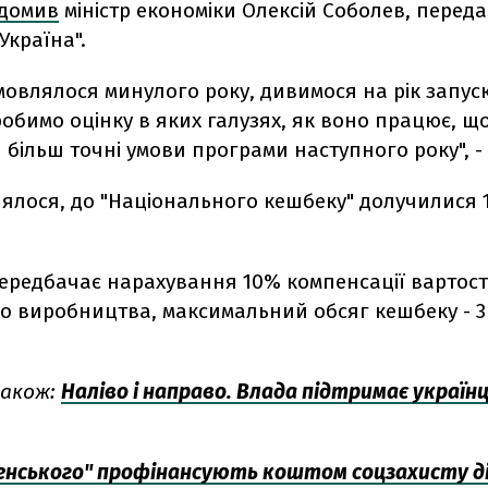
ідомив
міністр економіки Олексій Соболев, переда
Україна".
омовлялося минулого року, дивимося на рік запус
обимо оцінку в яких галузях, як воно працює, щ
більш точні умови програми наступного року", - 
лялося, до "Національного кешбеку" долучилися 
ередбачає нарахування 10% компенсації вартості
о виробництва, максимальний обсяг кешбеку - 3 
акож:
Наліво і направо. Влада підтримає українц
ленського" профінансують коштом соцзахисту д