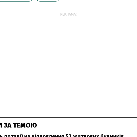
РЕКЛАМА:
И ЗА ТЕМОЮ
ь дотації на відновлення 52 житлових будинків