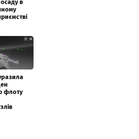
посаду в
чному
приємстві
уразила
ден
о флоту
злів