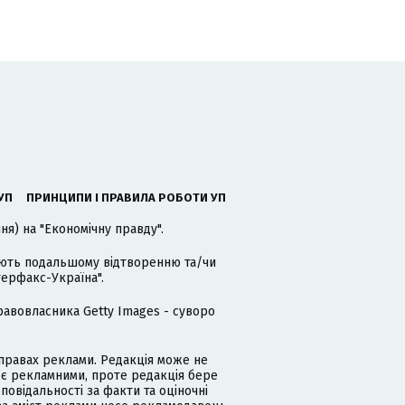
УП
ПРИНЦИПИ І ПРАВИЛА РОБОТИ УП
я) на "Економічну правду".
гають подальшому відтворенню та/чи
терфакс-Україна".
равовласника Getty Images - суворо
равах реклами. Редакція може не
 є рекламними, проте редакція бере
дповідальності за факти та оціночні