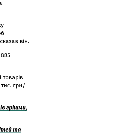
є
ку
об
сказав він.
1885
 товарів
тис. грн/
ів грішми,
ітей та