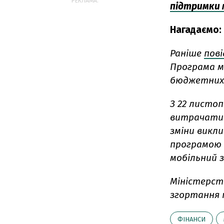
РЕКЛАМА:
підтримки 
Нагадаємо:
Раніше
пов
Програма м
бюджетних
З 22 листо
витрачати 
зміни викл
програмою 
мобільний з
Міністерст
згортання 
ФІНАНСИ