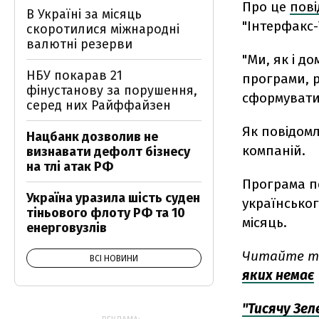
Про це
пов
В Україні за місяць
"Інтерфакс-
скоротилися міжнародні
валютні резерви
"Ми, як і д
НБУ покарав 21
програми, р
фінустанову за порушення,
сформувати 
серед них Райффайзен
Як повідом
Нацбанк дозволив не
компаній.
визнавати дефолт бізнесу
на тлі атак РФ
Програма п
Україна уразила шість суден
українськог
тіньового флоту РФ та 10
місяць.
енерговузлів
Читайте т
ВСІ НОВИНИ
яких немає
"Тисячу Зе