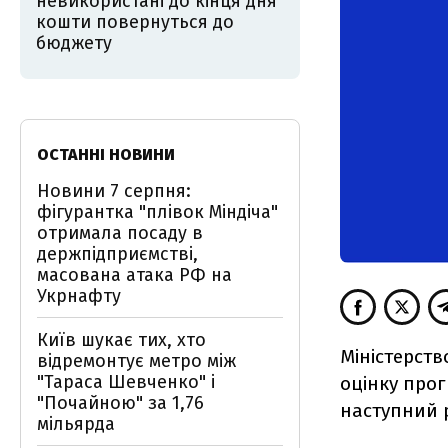
невикористані до кінця дня
кошти повернуться до
бюджету
ОСТАННІ НОВИНИ
Новини 7 серпня:
фігурантка "плівок Міндіча"
отримала посаду в
держпідприємстві,
масована атака РФ на
Укрнафту
Київ шукає тих, хто
Міністерств
відремонтує метро між
"Тараса Шевченко" і
оцінку прог
"Почайною" за 1,76
наступний р
мільярда