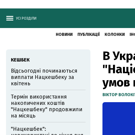
УСІ РОЗДІЛИ
НОВИНИ
ПУБЛІКАЦІЇ
КОЛОНКИ
ІН
В Укр
КЕШБЕК
"Наці
Відсьогодні починаються
виплати Нацкешбеку за
умов
квітень
ВІКТОР ВОЛОКІ
Термін використання
накопичених коштів
"Нацкешбеку" продовжили
на місяць
"Нацкешбек":