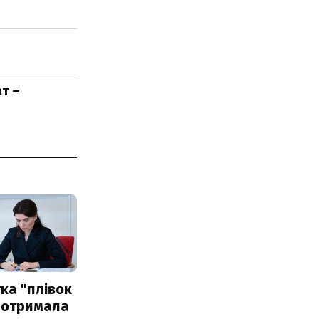
ат –
ка "плівок
 отримала