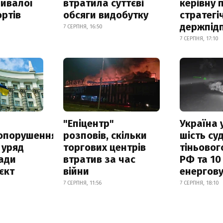
ривалої
втратила суттєві
керівну 
ртів
обсяги видобутку
стратегі
держпід
7 СЕРПНЯ, 16:50
7 СЕРПНЯ, 17:10
а
"Епіцентр"
Україна 
опорушення
розповів, скільки
шість су
 уряд
торгових центрів
тіньовог
ади
втратив за час
РФ та 10
єкт
війни
енергову
7 СЕРПНЯ, 11:56
7 СЕРПНЯ, 18:10