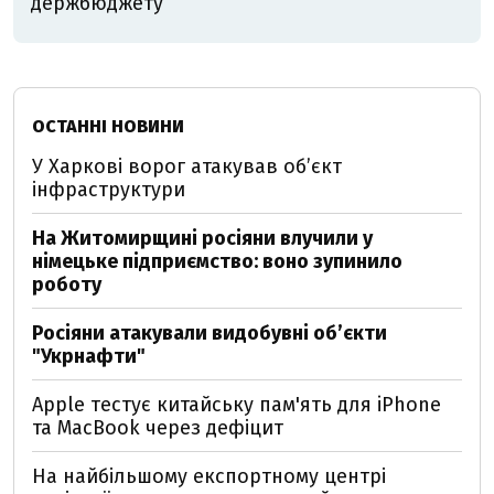
держбюджету
ОСТАННІ НОВИНИ
У Харкові ворог атакував обʼєкт
інфраструктури
На Житомирщині росіяни влучили у
німецьке підприємство: воно зупинило
роботу
Росіяни атакували видобувні обʼєкти
"Укрнафти"
Apple тестує китайську пам'ять для iPhone
та MacBook через дефіцит
На найбільшому експортному центрі