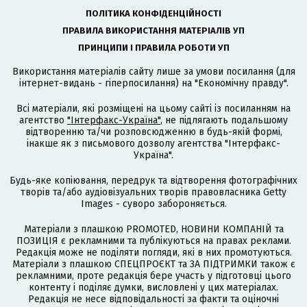
ПОЛІТИКА КОНФІДЕНЦІЙНОСТІ
ПРАВИЛА ВИКОРИСТАННЯ МАТЕРІАЛІВ УП
ПРИНЦИПИ І ПРАВИЛА РОБОТИ УП
Використання матеріалів сайту лише за умови посилання (для
інтернет-видань - гіперпосилання) на "Економічну правду".
Всі матеріали, які розміщені на цьому сайті із посиланням на
агентство
"Інтерфакс-Україна"
, не підлягають подальшому
відтворенню та/чи розповсюдженню в будь-якій формі,
інакше як з письмового дозволу агентства "Інтерфакс-
Україна".
Будь-яке копіювання, передрук та відтворення фотографічних
творів та/або аудіовізуальних творів правовласника Getty
Images - суворо забороняється.
Матеріали з плашкою PROMOTED, НОВИНИ КОМПАНІЙ та
ПОЗИЦІЯ є рекламними та публікуються на правах реклами.
Редакція може не поділяти погляди, які в них промотуються.
Матеріали з плашкою СПЕЦПРОЄКТ та ЗА ПІДТРИМКИ також є
рекламними, проте редакція бере участь у підготовці цього
контенту і поділяє думки, висловлені у цих матеріалах.
Редакція не несе відповідальності за факти та оціночні