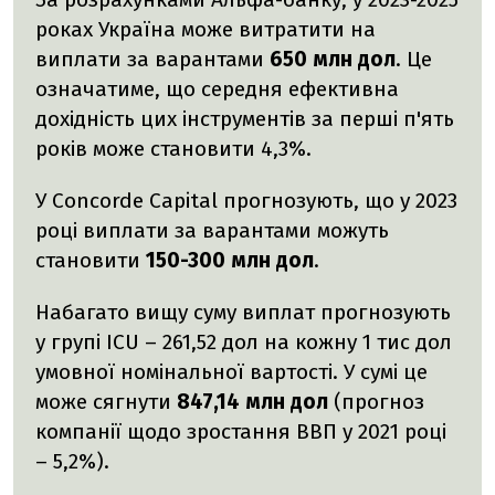
роках Україна може витратити на
виплати за варантами
650 млн дол
. Це
означатиме, що середня ефективна
дохідність цих інструментів за перші п'ять
років може становити 4,3%.
У Concorde Capital прогнозують, що у 2023
році виплати за варантами можуть
становити
150-300 млн дол
.
Набагато вищу суму виплат прогнозують
у групі ICU – 261,52 дол на кожну 1 тис дол
умовної номінальної вартості. У сумі це
може сягнути
847,14 млн дол
(прогноз
компанії щодо зростання ВВП у 2021 році
– 5,2%).