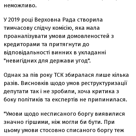
неможливо.
У 2019 році Верховна Рада створила
тимчасову слідчу комісію, яка мала
проаналізувати умови домовленостей з
кредиторами та притягнути до
відповідальності винних в укладанні
"невигідних для держави угод".
Однак за пів року ТСК збиралася лише кілька
разів. Висновків щодо умов реструктуризації
депутати так і не зробили, хоча критика з
боку політиків та експертів не припинилася.
"Умови щодо несписаного боргу виявилися
значно гіршими, ніж могли би бути. При
цьому умови стосовно списаного боргу теж