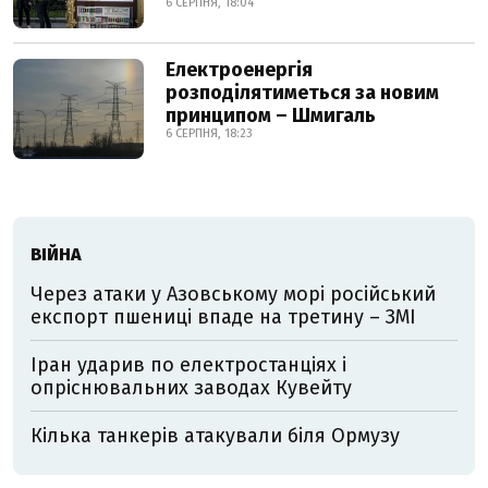
6 СЕРПНЯ, 18:04
Електроенергія
розподілятиметься за новим
принципом – Шмигаль
6 СЕРПНЯ, 18:23
ВІЙНА
Через атаки у Азовському морі російський
експорт пшениці впаде на третину – ЗМІ
Іран ударив по електростанціях і
опріснювальних заводах Кувейту
Кілька танкерів атакували біля Ормузу