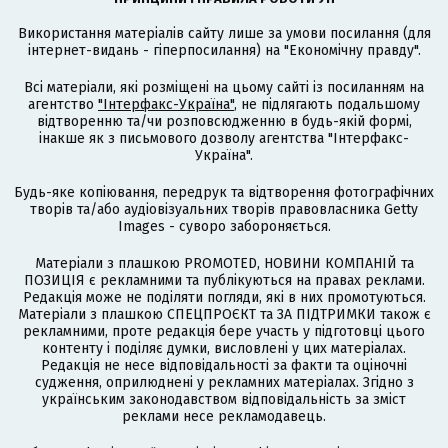
Використання матеріалів сайту лише за умови посилання (для
інтернет-видань - гіперпосилання) на "Економічну правду".
Всі матеріали, які розміщені на цьому сайті із посиланням на
агентство
"Інтерфакс-Україна"
, не підлягають подальшому
відтворенню та/чи розповсюдженню в будь-якій формі,
інакше як з письмового дозволу агентства "Інтерфакс-
Україна".
Будь-яке копіювання, передрук та відтворення фотографічних
творів та/або аудіовізуальних творів правовласника Getty
Images - суворо забороняється.
Матеріали з плашкою PROMOTED, НОВИНИ КОМПАНІЙ та
ПОЗИЦІЯ є рекламними та публікуються на правах реклами.
Редакція може не поділяти погляди, які в них промотуються.
Матеріали з плашкою СПЕЦПРОЄКТ та ЗА ПІДТРИМКИ також є
рекламними, проте редакція бере участь у підготовці цього
контенту і поділяє думки, висловлені у цих матеріалах.
Редакція не несе відповідальності за факти та оціночні
судження, оприлюднені у рекламних матеріалах. Згідно з
українським законодавством відповідальність за зміст
реклами несе рекламодавець.