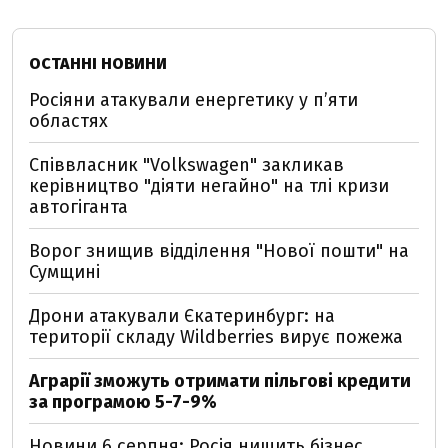
ОСТАННІ НОВИНИ
Росіяни атакували енергетику у пʼяти
областях
Співвласник "Volkswagen" закликав
керівництво "діяти негайно" на тлі кризи
автогіганта
Ворог знищив відділення "Нової пошти" на
Сумщині
Дрони атакували Єкатеринбург: на
території складу Wildberries вирує пожежа
Аграрії зможуть отримати пільгові кредити
за програмою 5-7-9%
Новини 6 серпня: Росія нищить бізнес