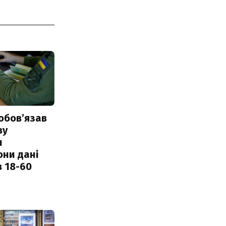
обовʼязав
ву
и
они дані
в 18-60