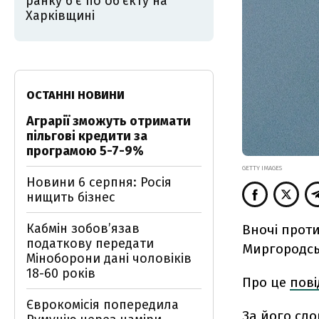
ранку б'є по об’єкту на
Харківщині
ОСТАННІ НОВИНИ
Аграрії зможуть отримати
пільгові кредити за
програмою 5-7-9%
GETTY IMAGES
Новини 6 серпня: Росія
нищить бізнес
Кабмін зобовʼязав
Вночі проти
податкову передати
Миргородськ
Міноборони дані чоловіків
18-60 років
Про це
пов
Єврокомісія попередила
За його сло