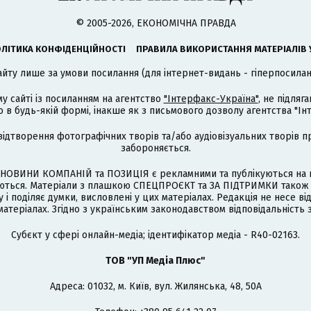
© 2005-2026, ЕКОНОМІЧНА ПРАВДА
ЛІТИКА КОНФІДЕНЦІЙНОСТІ
ПРАВИЛА ВИКОРИСТАННЯ МАТЕРІАЛІВ 
айту лише за умови посилання (для інтернет-видань - гіперпосиланн
му сайті із посиланням на агентство
"Інтерфакс-Україна"
, не підля
 будь-якій формі, інакше як з письмового дозволу агентства "Ін
відтворення фотографічних творів та/або аудіовізуальних творів п
забороняється.
НОВИНИ КОМПАНІЙ та ПОЗИЦІЯ є рекламними та публікуються на п
туються. Матеріали з плашкою СПЕЦПРОЄКТ та ЗА ПІДТРИМКИ також
 і поділяє думки, висловлені у цих матеріалах. Редакція не несе ві
атеріалах. Згідно з українським законодавством відповідальність 
Cубєкт у сфері онлайн-медіа; ідентифікатор медіа - R40-02163.
ТОВ "УП Медіа Плюс"
Адреса: 01032, м. Київ, вул. Жилянська, 48, 50А