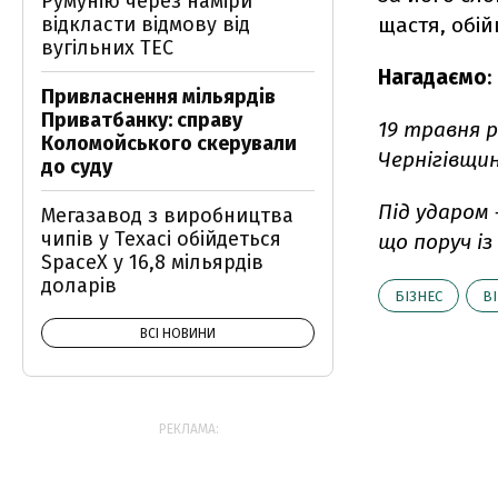
Румунію через наміри
щастя, обі
відкласти відмову від
вугільних ТЕС
Нагадаємо
:
Привласнення мільярдів
Приватбанку: справу
19 травня 
Коломойського скерували
Чернігівщин
до суду
Під ударом
Мегазавод з виробництва
чипів у Техасі обійдеться
що поруч із
SpaceX у 16,8 мільярдів
доларів
БІЗНЕС
В
ВСІ НОВИНИ
РЕКЛАМА: