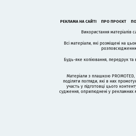
РЕКЛАМА НА САЙТІ
ПРО ПРОЄКТ
ПО
Використання матеріалів с
Всі матеріали, які розміщені на цьо
розповсюдженню в
Будь-яке копіювання, передрук та 
Матеріали з плашкою PROMOTED, 
поділяти погляди, які в них промо
участь у підготовці цього контенту
судження, оприлюднені у рекламних м