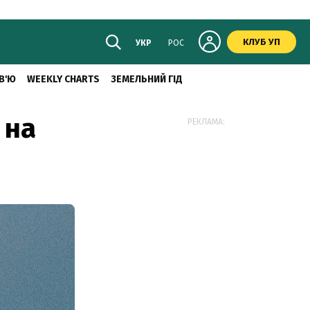
КЛУБ УП
УКР
РОС
В'Ю
WEEKLY CHARTS
ЗЕМЕЛЬНИЙ ГІД
 на
РЕКЛАМА: