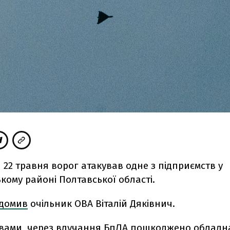
 22 травня ворог атакував одне з підприємств у
ому районі Полтавської області.
ідомив
очільник ОВА Віталій Дяківнич.
вами,
ч
ерез влучання БпЛА пошкоджено обладн