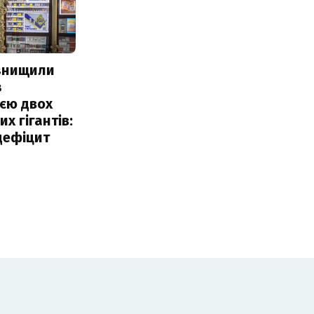
 знищили
з
єю двох
х гігантів:
дефіцит