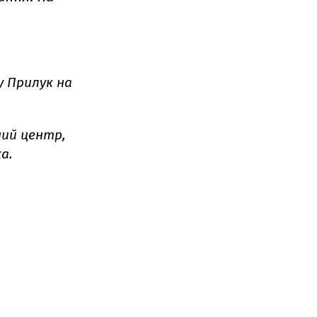
 Прилук на
ний центр,
а.