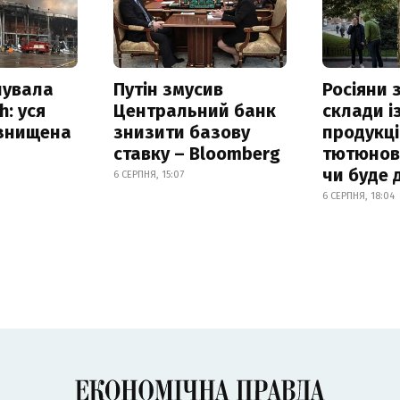
нувала
Путін змусив
Росіяни
h: уся
Центральний банк
склади і
 знищена
знизити базову
продукці
ставку – Bloomberg
тютюнови
чи буде 
6 СЕРПНЯ, 15:07
6 СЕРПНЯ, 18:04