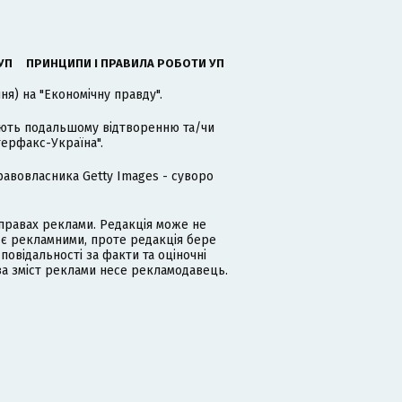
УП
ПРИНЦИПИ І ПРАВИЛА РОБОТИ УП
я) на "Економічну правду".
гають подальшому відтворенню та/чи
терфакс-Україна".
равовласника Getty Images - суворо
равах реклами. Редакція може не
 є рекламними, проте редакція бере
дповідальності за факти та оціночні
за зміст реклами несе рекламодавець.