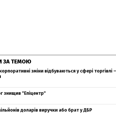
И ЗА ТЕМОЮ
корпоративні зміни відбуваються у сфері торгівлі 
я
ог знищив "Епіцентр"
 мільйонів доларів виручки або брат у ДБР