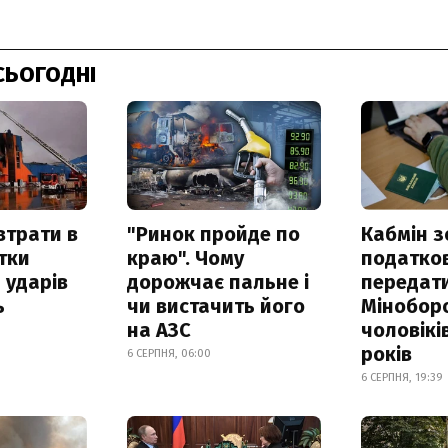
СЬОГОДНІ
втрати в
"Ринок пройде по
Кабмін з
итки
краю". Чому
податко
 ударів
дорожчає пальне і
передат
ь
чи вистачить його
Мінобор
на АЗС
чоловікі
років
6 СЕРПНЯ, 06:00
6 СЕРПНЯ, 19:39