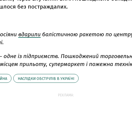
йшлося без постраждалих.
росіяни
вдарили
балістичною ракетою по центру
і.
 – одне із підприємств. Пошкоджений торговель
 місцем прильоту, супермаркет і пожежна технік
ІЙНА
НАСЛІДКИ ОБСТРІЛІВ В УКРАЇНІ
РЕКЛАМА: