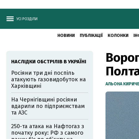
УСІ РОЗДІЛИ
НОВИНИ
ПУБЛІКАЦІЇ
КОЛОНКИ
ІН
Ворог
НАСЛІДКИ ОБСТРІЛІВ В УКРАЇНІ
Полт
Росіяни три дні поспіль
атакують газовидобуток на
АЛЬОНА КИРИЧ
Харківщині
На Чернігівщині росіяни
вдарили по підприємствам
та АЗС
250-та атака на Нафтогаз з
початку року: РФ з самого