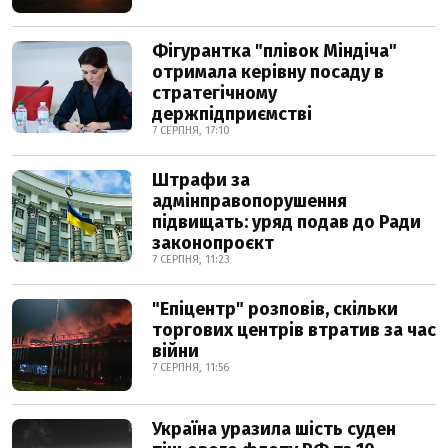
Фігурантка "плівок Міндіча"
отримала керівну посаду в
стратегічному
держпідприємстві
7 СЕРПНЯ, 17:10
Штрафи за
адмінправопорушення
підвищать: уряд подав до Ради
законопроєкт
7 СЕРПНЯ, 11:23
"Епіцентр" розповів, скільки
торгових центрів втратив за час
війни
7 СЕРПНЯ, 11:56
Україна уразила шість суден