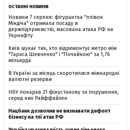
ОСТАННІ НОВИНИ
Новини 7 серпня: фігурантка "плівок
Міндіча" отримала посаду в
держпідприємстві, масована атака РФ на
Укрнафту
Київ шукає тих, хто відремонтує метро між
"Тараса Шевченко" і "Почайною" за 1,76
мільярда
В Україні за місяць скоротилися міжнародні
валютні резерви
НБУ покарав 21 фінустанову за порушення,
серед них Райффайзен
Нацбанк дозволив не визнавати дефолт
бізнесу на тлі атак РФ
Україна уразила шість суден тіньового