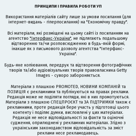
ПРИНЦИПИ І ПРАВИЛА РОБОТИ УП
Використання матеріалів сайту лише за умови посилання (для
інтернет-видань - гіперпосилання) на "Економічну правду".
Всі матеріали, які розміщені на цьому сайті із посиланням на
агентство
"Інтерфакс-Україна"
, не підлягають подальшому
відтворенню та/чи розповсюдженню в будь-якій формі,
інакше як з письмового дозволу агентства "Інтерфакс-
Україна".
Будь-яке копіювання, передрук та відтворення фотографічних
творів та/або аудіовізуальних творів правовласника Getty
Images - суворо забороняється.
Матеріали з плашкою PROMOTED, НОВИНИ КОМПАНІЙ та
ПОЗИЦІЯ є рекламними та публікуються на правах реклами.
Редакція може не поділяти погляди, які в них промотуються.
Матеріали з плашкою СПЕЦПРОЄКТ та ЗА ПІДТРИМКИ також є
рекламними, проте редакція бере участь у підготовці цього
контенту і поділяє думки, висловлені у цих матеріалах.
Редакція не несе відповідальності за факти та оціночні
судження, оприлюднені у рекламних матеріалах. Згідно з
українським законодавством відповідальність за зміст
реклами несе рекламодавець.