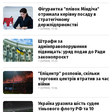
Фігурантка "плівок Міндіча"
отримала керівну посаду в
стратегічному
держпідприємстві
7 СЕРПНЯ, 17:10
Штрафи за
адмінправопорушення
підвищать: уряд подав до Ради
законопроєкт
7 СЕРПНЯ, 11:23
"Епіцентр" розповів, скільки
торгових центрів втратив за час
війни
7 СЕРПНЯ, 11:56
Україна уразила шість суден
тіньового флоту РФ та 10