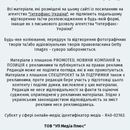
Всі матеріали, які розміщені на цьому сайті із посиланням на
агентство
"Інтерфакс-Україна"
, не підлягають подальшому
відтворенню та/чи розповсюдженню в будь-якій формі,
інакше як з письмового дозволу агентства "Інтерфакс-
Україна".
Будь-яке копіювання, передрук та відтворення фотографічних
творів та/або аудіовізуальних творів правовласника Getty
Images - суворо забороняється.
Матеріали з плашкою PROMOTED, НОВИНИ КОМПАНІЙ та
ПОЗИЦІЯ є рекламними та публікуються на правах реклами.
Редакція може не поділяти погляди, які в них промотуються.
Матеріали з плашкою СПЕЦПРОЄКТ та ЗА ПІДТРИМКИ також є
рекламними, проте редакція бере участь у підготовці цього
контенту і поділяє думки, висловлені у цих матеріалах.
Редакція не несе відповідальності за факти та оціночні
судження, оприлюднені у рекламних матеріалах. Згідно з
українським законодавством відповідальність за зміст
реклами несе рекламодавець.
Cубєкт у сфері онлайн-медіа; ідентифікатор медіа - R40-02163.
ТОВ "УП Медіа Плюс"