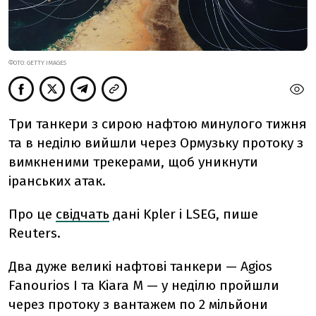
ФОТО: GETTY IMAGES
Три танкери з сирою нафтою минулого тижня
та в неділю вийшли через Ормузьку протоку з
вимкненими трекерами, щоб уникнути
іранських атак.
Про це
свідчать
дані Kpler і LSEG, пише
Reuters.
Два дуже великі нафтові танкери — Agios
Fanourios I та Kiara M — у неділю пройшли
через протоку з вантажем по 2 мільйони