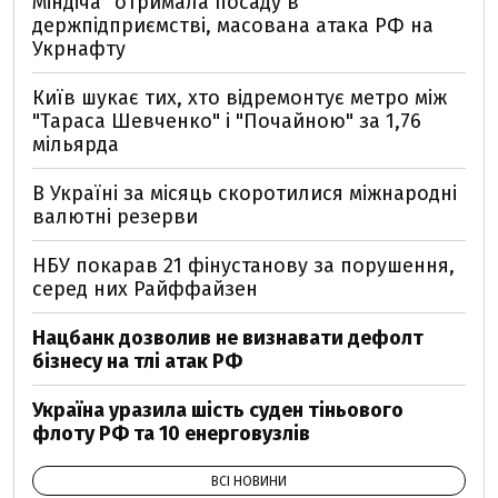
Міндіча" отримала посаду в
держпідприємстві, масована атака РФ на
Укрнафту
Київ шукає тих, хто відремонтує метро між
"Тараса Шевченко" і "Почайною" за 1,76
мільярда
В Україні за місяць скоротилися міжнародні
валютні резерви
НБУ покарав 21 фінустанову за порушення,
серед них Райффайзен
Нацбанк дозволив не визнавати дефолт
бізнесу на тлі атак РФ
Україна уразила шість суден тіньового
флоту РФ та 10 енерговузлів
ВСІ НОВИНИ