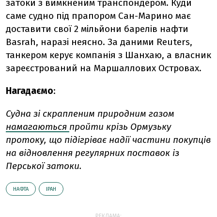
затоки з вимкненим транспондером. Куди
саме судно під прапором Сан-Марино має
доставити свої 2 мільйони барелів нафти
Basrah, наразі неясно. За даними Reuters,
танкером керує компанія з Шанхаю, а власник
зареєстрований на Маршаллових Островах.
Нагадаємо
:
Судна зі скрапленим природним газом
намагаються
пройти крізь Ормузьку
протоку, що підігріває надії частини покупців
на відновлення регулярних поставок із
Перської затоки.
НАФТА
ІРАН
РЕКЛАМА: