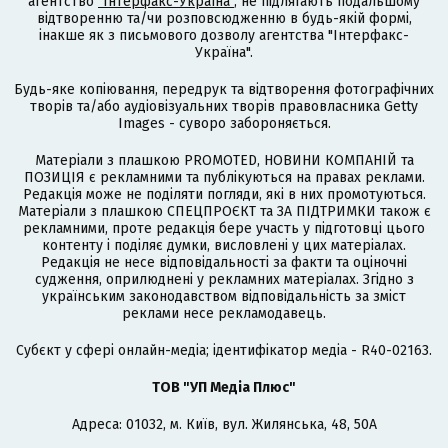
агентство
"Інтерфакс-Україна"
, не підлягають подальшому
відтворенню та/чи розповсюдженню в будь-якій формі,
інакше як з письмового дозволу агентства "Інтерфакс-
Україна".
Будь-яке копіювання, передрук та відтворення фотографічних
творів та/або аудіовізуальних творів правовласника Getty
Images - суворо забороняється.
Матеріали з плашкою PROMOTED, НОВИНИ КОМПАНІЙ та
ПОЗИЦІЯ є рекламними та публікуються на правах реклами.
Редакція може не поділяти погляди, які в них промотуються.
Матеріали з плашкою СПЕЦПРОЄКТ та ЗА ПІДТРИМКИ також є
рекламними, проте редакція бере участь у підготовці цього
контенту і поділяє думки, висловлені у цих матеріалах.
Редакція не несе відповідальності за факти та оціночні
судження, оприлюднені у рекламних матеріалах. Згідно з
українським законодавством відповідальність за зміст
реклами несе рекламодавець.
Cубєкт у сфері онлайн-медіа; ідентифікатор медіа - R40-02163.
ТОВ "УП Медіа Плюс"
Адреса: 01032, м. Київ, вул. Жилянська, 48, 50А