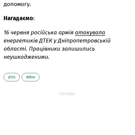
допомогу.
Нагадаємо
:
16 червня
р
осійська армія
атакувала
енергетиків ДТЕК у Дніпропетровській
області.
П
рацівники
залишились
неушкодженими.
ДТЕК
ВІЙНА
РЕКЛАМА: