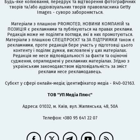
Будь-яке копіювання, передрук та відтворення фотографічних
творів та/або аудіовізуальних творів правовласника Getty
Images - суворо забороняється.
Матеріали з плашкою PROMOTED, НОВИНИ КОМПАНІЙ та
ПОЗИЦІЯ є рекламними та публікуються на правах реклами.
Редакція може не поділяти погляди, які в них промотуються.
Матеріали з плашкою СПЕЦПРОЄКТ та ЗА ПІДТРИМКИ також є
рекламними, проте редакція бере участь у підготовці цього
контенту і поділяє думки, висловлені у цих матеріалах.
Редакція не несе відповідальності за факти та оціночні
судження, оприлюднені у рекламних матеріалах. Згідно з
українським законодавством відповідальність за зміст
реклами несе рекламодавець.
Cубєкт у сфері онлайн-медіа; ідентифікатор медіа - R40-02163.
ТОВ "УП Медіа Плюс"
Адреса: 01032, м. Київ, вул. Жилянська, 48, 50А
Телефон: +380 95 641 22 07