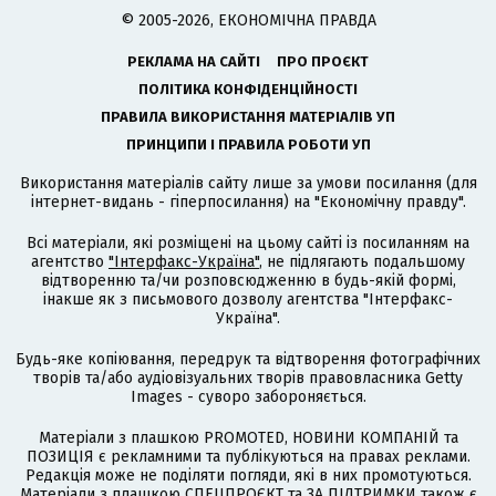
© 2005-2026, ЕКОНОМІЧНА ПРАВДА
РЕКЛАМА НА САЙТІ
ПРО ПРОЄКТ
ПОЛІТИКА КОНФІДЕНЦІЙНОСТІ
ПРАВИЛА ВИКОРИСТАННЯ МАТЕРІАЛІВ УП
ПРИНЦИПИ І ПРАВИЛА РОБОТИ УП
Використання матеріалів сайту лише за умови посилання (для
інтернет-видань - гіперпосилання) на "Економічну правду".
Всі матеріали, які розміщені на цьому сайті із посиланням на
агентство
"Інтерфакс-Україна"
, не підлягають подальшому
відтворенню та/чи розповсюдженню в будь-якій формі,
інакше як з письмового дозволу агентства "Інтерфакс-
Україна".
Будь-яке копіювання, передрук та відтворення фотографічних
творів та/або аудіовізуальних творів правовласника Getty
Images - суворо забороняється.
Матеріали з плашкою PROMOTED, НОВИНИ КОМПАНІЙ та
ПОЗИЦІЯ є рекламними та публікуються на правах реклами.
Редакція може не поділяти погляди, які в них промотуються.
Матеріали з плашкою СПЕЦПРОЄКТ та ЗА ПІДТРИМКИ також є