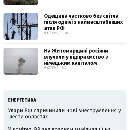
Одещина частково без світла
після однієї з наймасштабніших
атак РФ
9 СЕРПНЯ, 10:40
На Житомирщині росіяни
влучили у підприємство з
німецьким капіталом
9 СЕРПНЯ, 12:31
ЕНЕРГЕТИКА
Удари РФ спричинили нові знеструмлення у
шести областях
У комітеті ВР запідозрили маніпуляції на