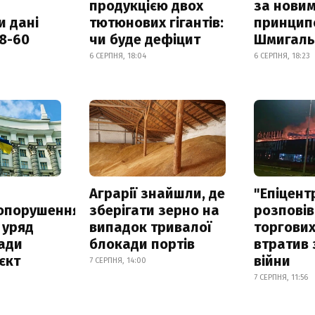
продукцією двох
за нови
и дані
тютюнових гігантів:
принцип
18-60
чи буде дефіцит
Шмигал
6 СЕРПНЯ, 18:04
6 СЕРПНЯ, 18:23
а
Аграрії знайшли, де
"Епіцент
опорушення
зберігати зерно на
розповів
 уряд
випадок тривалої
торгових
ади
блокади портів
втратив 
єкт
війни
7 СЕРПНЯ, 14:00
7 СЕРПНЯ, 11:56