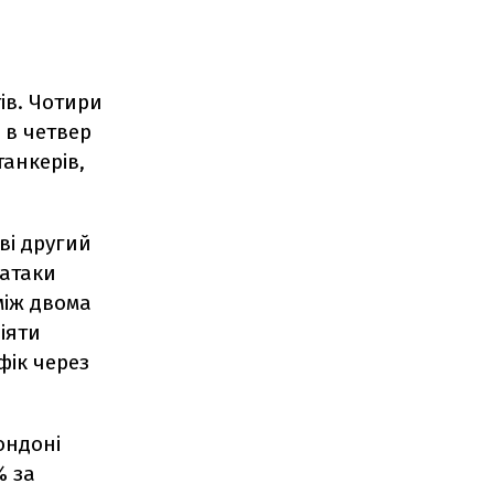
ів. Чотири
 в четвер
анкерів,
ві другий
 атаки
між двома
іяти
фік через
ондоні
% за