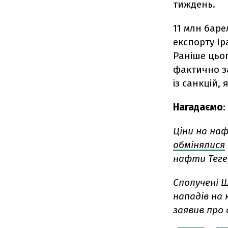
тиждень.
11 млн бар
експорту Ір
Раніше цьог
фактично за
із санкцій,
Нагадаємо
:
Ціни на наф
обмінялися
нафти Теге
Сполучені
нападів на 
заявив про 