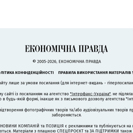
© 2005-2026, ЕКОНОМІЧНА ПРАВДА
ЛІТИКА КОНФІДЕНЦІЙНОСТІ
ПРАВИЛА ВИКОРИСТАННЯ МАТЕРІАЛІВ 
айту лише за умови посилання (для інтернет-видань - гіперпосиланн
му сайті із посиланням на агентство
"Інтерфакс-Україна"
, не підля
 будь-якій формі, інакше як з письмового дозволу агентства "Ін
відтворення фотографічних творів та/або аудіовізуальних творів п
забороняється.
НОВИНИ КОМПАНІЙ та ПОЗИЦІЯ є рекламними та публікуються на п
туються. Матеріали з плашкою СПЕЦПРОЄКТ та ЗА ПІДТРИМКИ також