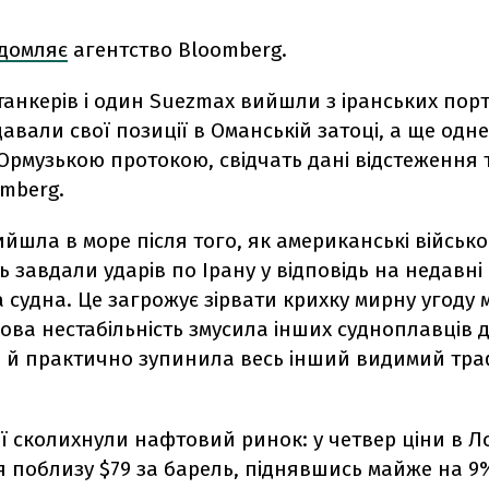
ідомляє
агентство Bloomberg.
танкерів і один Suezmax вийшли з іранських порт
авали свої позиції в Оманській затоці, а ще одне
рмузькою протокою, свідчать дані відстеження т
omberg.
йшла в море після того, як американські військо
ь завдали ударів по Ірану у відповідь на недавні
 судна. Це загрожує зірвати крихку мирну угоду 
ова нестабільність змусила інших судноплавців д
 й практично зупинила весь інший видимий тра
ї сколихнули нафтовий ринок: у четвер ціни в Л
 поблизу $79 за барель, піднявшись майже на 9