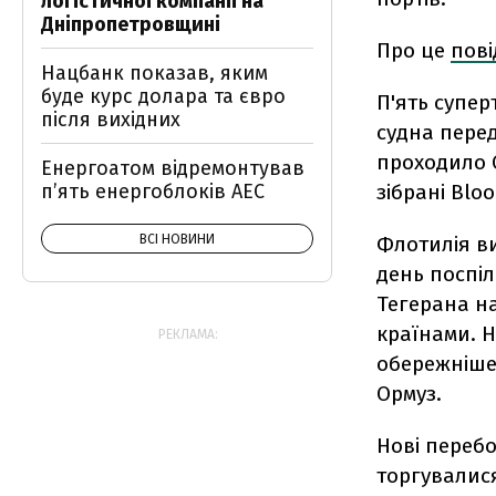
логістичної компанії на
Дніпропетровщині
Про це
пов
Нацбанк показав, яким
буде курс долара та євро
П'ять супер
після вихідних
судна перед
проходило О
Енергоатом відремонтував
зібрані Blo
п’ять енергоблоків АЕС
Флотилія ви
ВСІ НОВИНИ
день поспіл
Тегерана на
країнами. Н
РЕКЛАМА:
обережніше
Ормуз.
Нові перебо
торгувалися