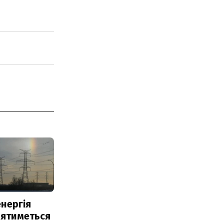
нергія
лятиметься