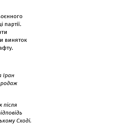
воєнного
і партії.
фти
ли виняток
афту.
а Іран
 продаж
х після
відповідь
ькому Сході.