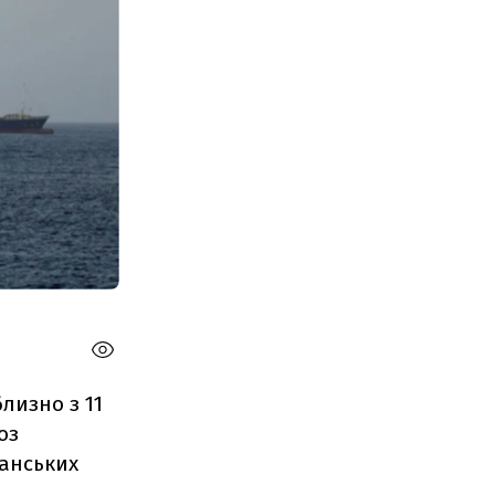
лизно з 11
оз
ранських