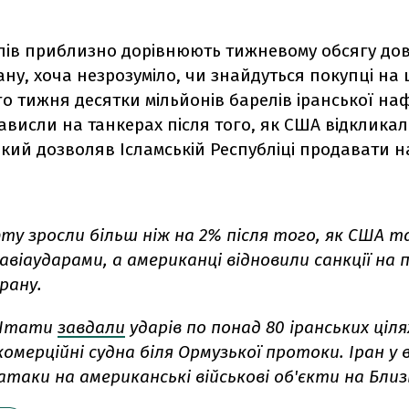
елів приблизно дорівнюють тижневому обсягу до
ану, хоча незрозуміло, чи знайдуться покупці на ц
о тижня десятки мільйонів барелів іранської на
висли на танкерах після того, як США відклика
 який дозволяв Ісламській Республіці продавати н
ту зросли більш ніж на 2% після того, як США т
авіаударами, а американці відновили санкції на
рану.
 Штати
завдали
ударів по понад 80 іранських ціля
комерційні судна біля Ормузької протоки. Іран у 
атаки на американські військові об'єкти на Близ