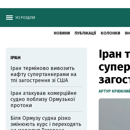
УСІ РОЗДІЛИ
НОВИНИ
ПУБЛІКАЦІЇ
КОЛОНКИ
ІН
Іран 
ІРАН
супер
Іран терміново вивозить
нафту супертанкерами на
загос
тлі загострення зі США
АРТУР КРИЖНИ
Іран атакував комерційне
судно поблизу Ормузької
протоки
Біля Ормузу судна різко
змінюють курс і переходять