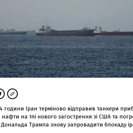
24 години Іран терміново відправив танкери приб
 нафти на тлі нового загострення зі США та погр
 Дональда Трампа знову запровадити блокаду і