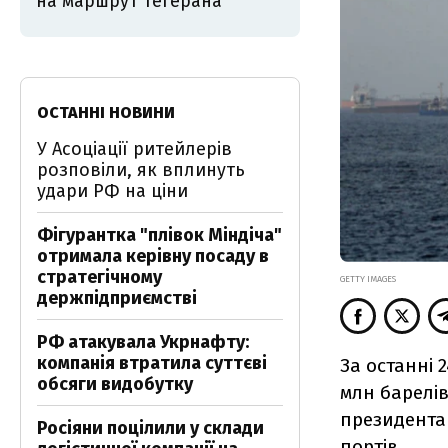
на маршрут Тегерана
ОСТАННІ НОВИНИ
У Асоціації ритейлерів
розповіли, як вплинуть
удари РФ на ціни
Фігурантка "плівок Міндіча"
отримала керівну посаду в
стратегічному
GETTY IMAGES
держпідприємстві
РФ атакувала Укрнафту:
компанія втратила суттєві
За останні 
обсяги видобутку
млн барелів
президента
Росіяни поцілили у склади
портів.