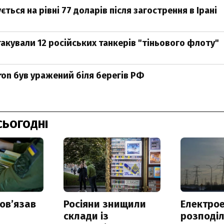
ться на рівні 77 доларів після загострення в Ірані
такували 12 російських танкерів "тіньового флоту"
ron був уражений біля берегів РФ
СЬОГОДНІ
овʼязав
Росіяни знищили
Електрое
склади із
розподі