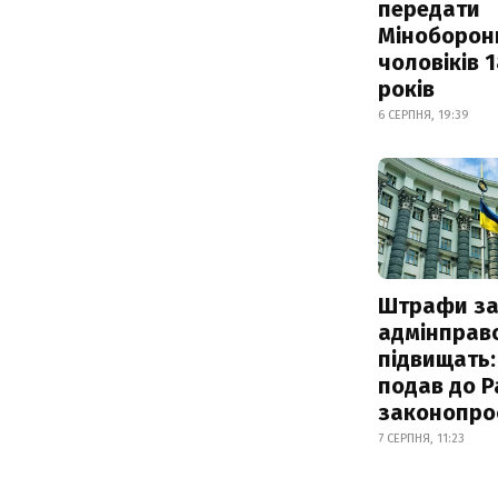
передати
Міноборон
чоловіків 
років
6 СЕРПНЯ, 19:39
Штрафи з
адмінправ
підвищать:
подав до Р
законопро
7 СЕРПНЯ, 11:23