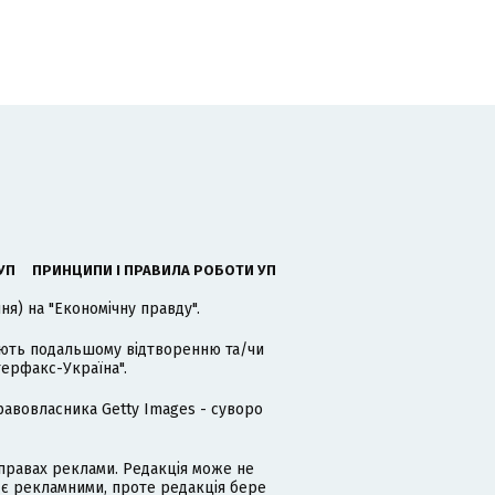
УП
ПРИНЦИПИ І ПРАВИЛА РОБОТИ УП
я) на "Економічну правду".
гають подальшому відтворенню та/чи
терфакс-Україна".
равовласника Getty Images - суворо
равах реклами. Редакція може не
 є рекламними, проте редакція бере