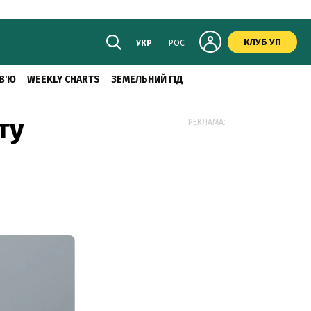
КЛУБ УП
УКР
РОС
В'Ю
WEEKLY CHARTS
ЗЕМЕЛЬНИЙ ГІД
ту
РЕКЛАМА: