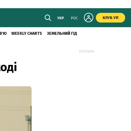
КЛУБ УП
УКР
РОС
В'Ю
WEEKLY CHARTS
ЗЕМЕЛЬНИЙ ГІД
РЕКЛАМА:
оді