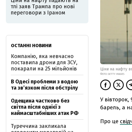
Ціни на нафту падають на
тлі заяв Трампа про нові
переговори з Іраном
ОСТАННІ НОВИНИ
Компанію, яка невчасно
поставила дрони для ЗСУ,
покарали на 25 мільйонів
Ціни на нафту в
ФОТО: GETTY IMAGES
В Одесі проблеми з водою
та звʼязком після обстрілу
У вівторок,
Одещина частково без
світла після однієї з
барель, а на
наймасштабніших атак РФ
Про це
свід
Туреччина закликала