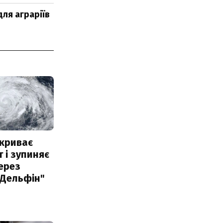
для аграріїв
акриває
 і зупиняє
ерез
"Дельфін"