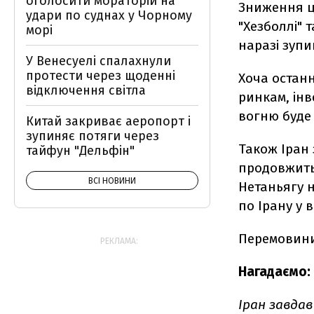
оголосити мораторій на
Зниження ці
удари по суднах у Чорному
"Хезболлі" т
морі
наразі зупи
У Венесуелі спалахнули
протести через щоденні
Хоча остан
відключення світла
ринкам, ін
вогню буде
Китай закриває аеропорт і
зупиняє потяги через
Також Іран
тайфун "Дельфін"
продовжить 
ВСІ НОВИНИ
Нетаньягу н
по Ірану у в
Перемовини
РЕКЛАМА:
Нагадаємо:
Іран завдав