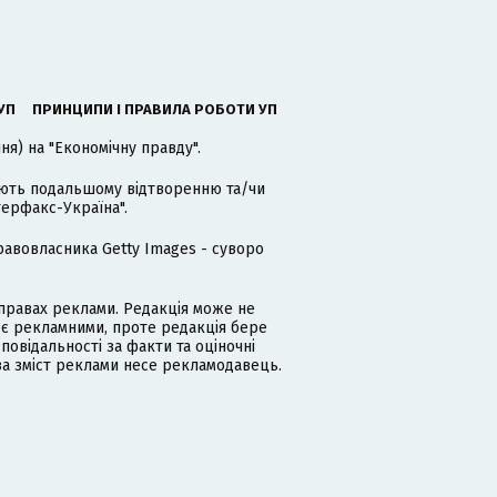
УП
ПРИНЦИПИ І ПРАВИЛА РОБОТИ УП
я) на "Економічну правду".
гають подальшому відтворенню та/чи
терфакс-Україна".
равовласника Getty Images - суворо
равах реклами. Редакція може не
 є рекламними, проте редакція бере
дповідальності за факти та оціночні
за зміст реклами несе рекламодавець.