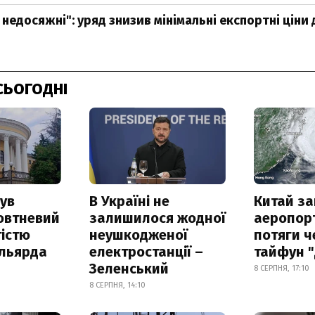
недосяжні": уряд знизив мінімальні експортні ціни 
СЬОГОДНІ
ув
В Україні не
Китай з
овтневий
залишилося жодної
аеропорт
істю
неушкодженої
потяги ч
ільярда
електростанції –
тайфун 
Зеленський
8 СЕРПНЯ, 17:10
8 СЕРПНЯ, 14:10