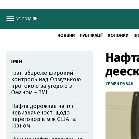
УСІ РОЗДІЛИ
НОВИНИ
ПУБЛІКАЦІЇ
КОЛОНКИ
ІН
Нафта
ІРАН
дееск
Іран збереже широкий
контроль над Ормузькою
СЕМЕН РУБАН
— 
протокою за угодою з
Оманом – ЗМІ
Нафта дорожчає на тлі
невизначеності щодо
переговорів між США та
Іраном