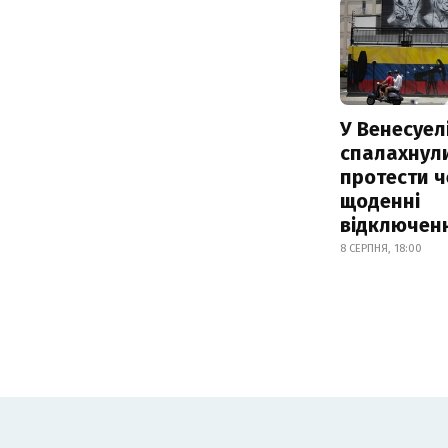
У Венесуел
спалахнул
протести ч
щоденні
відключенн
8 СЕРПНЯ, 18:00