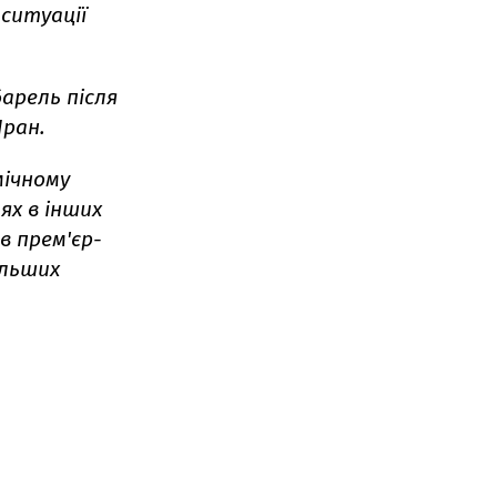
ситуації
барель після
Іран.
мічному
ях в інших
в прем'єр-
альших