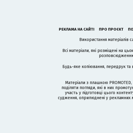
РЕКЛАМА НА САЙТІ
ПРО ПРОЄКТ
ПО
Використання матеріалів с
Всі матеріали, які розміщені на цьо
розповсюдженню в
Будь-яке копіювання, передрук та 
Матеріали з плашкою PROMOTED, 
поділяти погляди, які в них промо
участь у підготовці цього контенту
судження, оприлюднені у рекламних м