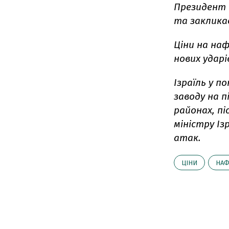
Президент 
та закликав
Ціни на наф
нових ударі
Ізраїль у по
заводу на п
районах, пі
міністру І
атак.
ЦІНИ
НАФ