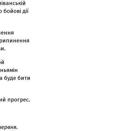
ліванській
о бойові дії
шення
припинення
и.
ой
еньямін
а буде бити
ий прогрес.
червня.