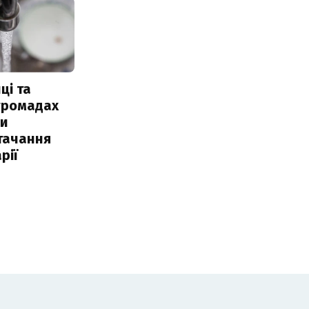
ці та
 громадах
ли
тачання
рії