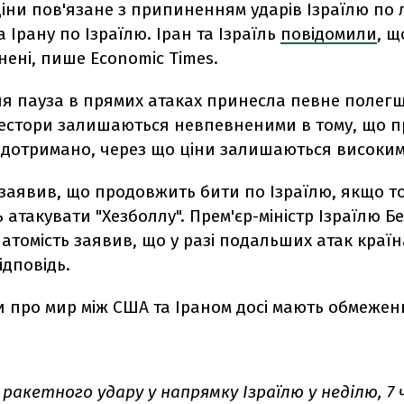
ни пов'язане з припиненням ударів Ізраїлю по 
а Ірану по Ізраїлю. Іран та Ізраїль
повідомили
, щ
нені, пише Economic Times.
ня пауза в прямих атаках принесла певне полег
вестори залишаються невпевненими в тому, що 
 дотримано, через що ціни залишаються високим
 заявив, що продовжить бити по Ізраїлю, якщо т
атакувати "Хезболлу". Прем'єр-міністр Ізраїлю Б
атомість заявив, що у разі подальших атак країн
ідповідь.
 про мир між США та Іраном досі мають обмежен
 ракетного удару у напрямку Ізраїлю у неділю, 7 