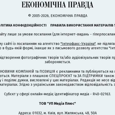
© 2005-2026, ЕКОНОМІЧНА ПРАВДА
ЛІТИКА КОНФІДЕНЦІЙНОСТІ
ПРАВИЛА ВИКОРИСТАННЯ МАТЕРІАЛІВ 
айту лише за умови посилання (для інтернет-видань - гіперпосиланн
му сайті із посиланням на агентство
"Інтерфакс-Україна"
, не підля
 будь-якій формі, інакше як з письмового дозволу агентства "Ін
відтворення фотографічних творів та/або аудіовізуальних творів п
забороняється.
НОВИНИ КОМПАНІЙ та ПОЗИЦІЯ є рекламними та публікуються на п
туються. Матеріали з плашкою СПЕЦПРОЄКТ та ЗА ПІДТРИМКИ також
 і поділяє думки, висловлені у цих матеріалах. Редакція не несе ві
атеріалах. Згідно з українським законодавством відповідальність 
Cубєкт у сфері онлайн-медіа; ідентифікатор медіа - R40-02163.
ТОВ "УП Медіа Плюс"
Адреса: 01032, м. Київ, вул. Жилянська, 48, 50А