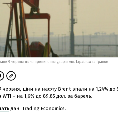
пали 9 червня після припинення ударів між Ізраїлем та Іраном
 9 червня, ціни на нафту Brent впали на 1,24% до 9
 WTI – на 1,6% до 89,85 дол. за барель.
чать
дані Trading Economics.