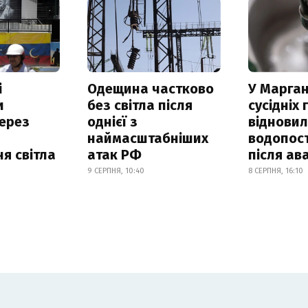
і
Одещина частково
У Марган
и
без світла після
сусідніх
ерез
однієї з
віднови
наймасштабніших
водопос
я світла
атак РФ
після ава
9 СЕРПНЯ, 10:40
8 СЕРПНЯ, 16:10