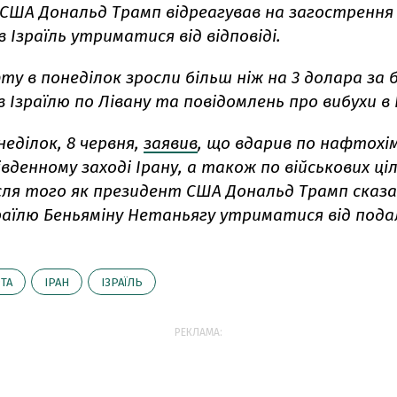
США Дональд Трамп відреагував на загострення 
 Ізраїль утриматися від відповіді.
ту в понеділок зросли більш ніж на 3 долара за 
в Ізраїлю по Лівану та повідомлень про вибухи в 
неділок, 8 червня,
заявив
, що вдарив по нафтохі
івденному заході Ірану, а також по військових ціл
сля того як президент США Дональд Трамп сказа
зраїлю Беньяміну Нетаньягу утриматися від под
ТА
ІРАН
ІЗРАЇЛЬ
РЕКЛАМА: