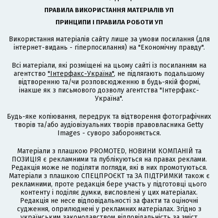
ПРАВИЛА ВИКОРИСТАННЯ МАТЕРІАЛІВ УП
ПРИНЦИПИ І ПРАВИЛА РОБОТИ УП
Використання матеріалів сайту лише за умови посилання (для
інтернет-видань - гіперпосилання) на "Економічну правду".
Всі матеріали, які розміщені на цьому сайті із посиланням на
агентство
"Інтерфакс-Україна"
, не підлягають подальшому
відтворенню та/чи розповсюдженню в будь-якій формі,
інакше як з письмового дозволу агентства "Інтерфакс-
Україна".
Будь-яке копіювання, передрук та відтворення фотографічних
творів та/або аудіовізуальних творів правовласника Getty
Images - суворо забороняється.
Матеріали з плашкою PROMOTED, НОВИНИ КОМПАНІЙ та
ПОЗИЦІЯ є рекламними та публікуються на правах реклами.
Редакція може не поділяти погляди, які в них промотуються.
Матеріали з плашкою СПЕЦПРОЄКТ та ЗА ПІДТРИМКИ також є
рекламними, проте редакція бере участь у підготовці цього
контенту і поділяє думки, висловлені у цих матеріалах.
Редакція не несе відповідальності за факти та оціночні
судження, оприлюднені у рекламних матеріалах. Згідно з
українським законодавством відповідальність за зміст