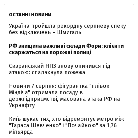
ОСТАННІ НОВИНИ
Україна пройшла рекордну серпневу спеку
без відключень – Шмигаль
РФ знищила важливі склади Фори: клієнти
скаржаться на порожні полиці
Сизранський НПЗ знову опинився під
атакою: спалахнула пожежа
Новини 7 серпня: фігурантка "плівок
Міндіча" отримала посаду в
держпідприємстві, масована атака РФ на
Укрнафту
Київ шукає тих, хто відремонтує метро між
"Тараса Шевченко" і "Почайною" за 1,76
мільярда