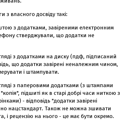
овживань.
 з власного досвіду такі:
тою з додатками, завіреними електронним
лефону стверджували, що додатки не
ляді з додатками на диску (пдф, підписаний
відь, що додатки завірені неналежним чином,
мерувати і штампувати.
гляді з паперовими додатками (з штампами
 "копія", підшиті як в старі добрі часи ниткою з
нками) - відповідь "додатки завірені
но нацстандарт. Також не можна зшивати
а, і рецензію на нього - це має бути окремо.