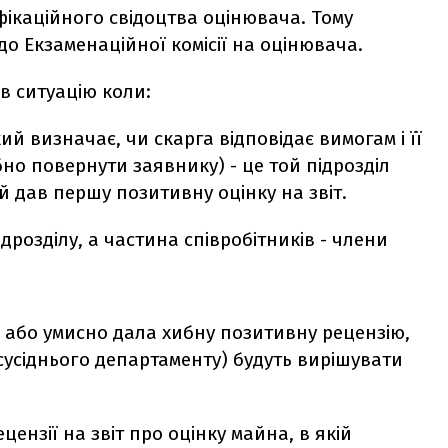
фікаційного свідоцтва оцінювача. Тому
до Екзаменаційної комісії на оцінювача.
 в ситуацію коли:
кий визначає, чи скарга відповідає вимогам і її
бно повернути заявнику) - це той підрозділ
 дав першу позитивну оцінку на звіт.
ідрозділу, а частина співробітників - члени
о або умисно дала хибну позитивну рецензію,
 сусіднього департаменту) будуть вирішувати
цензії на звіт про оцінку майна, в якій