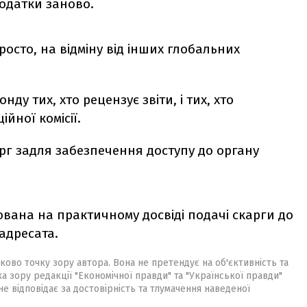
додатки заново.
осто, на відміну від інших глобальних
нду тих, хто рецензує звіти, і тих, хто
ійної комісії.
г задля забезпечення доступу до органу
ована на практичному досвіді подачі скарги до
 адресата.
ково точку зору автора. Вона не претендує на об'єктивність та
ка зору редакції "Економічної правди" та "Української правди"
не відповідає за достовірність та тлумачення наведеної