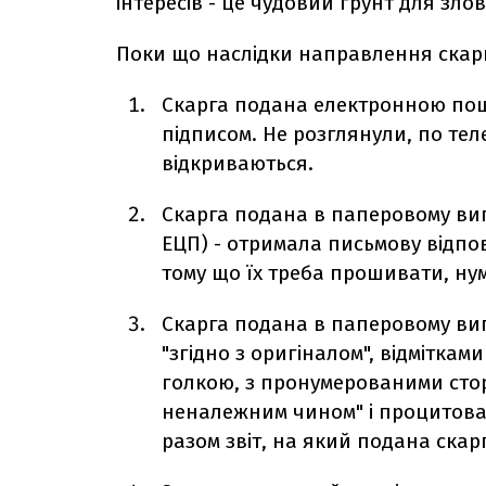
інтересів - це чудовий грунт для зл
Поки що наслідки направлення скарги
Скарга подана електронною пош
підписом. Не розглянули, по те
відкриваються.
Скарга подана в паперовому виг
ЕЦП) - отримала письмову відпо
тому що їх треба прошивати, ну
Скарга подана в паперовому ви
"згідно з оригіналом", відмітками
голкою, з пронумерованими сторі
неналежним чином" і процитова
разом звіт, на який подана скарг