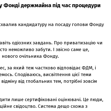
 у Фонді держмайна під час процедури
схвалив кандидатуру на посаду голови Фонду
навіть одіозних завдань. Про приватизацію чи
о неможливо забути. І звісно саме це,
1 нового очільника Фонду.
, за який теж частково відповідає ФДМ, і
мось. Сподіваюсь, висвітлення цієї теми
відміну від глобальних тем, потрібні зовсім
дити лише сертифіковані оцінювачі. Це люди,
аційне свідоцтво. Система дещо схожа з