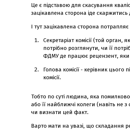
Це є підставою для скасування квалі
зацікавлена сторона іде скаржитись 
І тут зацікавлена сторона потрапляє
Секретаріат комісії (той орган, я
потрібно розглянути, чи її потрі
ФДМУ де працює рецензент, який
Голова комісії - керівник цього п
комісії.
Тобто по суті людина, яка помилков
або її найближчі колеги (навіть не з
чи визнати цей факт.
Варто мати на увазі, що складання ре