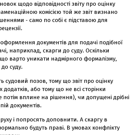
овок щодо відповідності звіту про оцінку
заменаційною комісією той же звіт визнано
еннями - само по собі є підставою для
рецензії.
 оформлення документів для подачі подібної
чі, наприклад, скарги до суду. Оскільки
 що варто уникати надмірного формалізму,
 до суду.
ть судовий позов, тому що звіт про оцінку
додатків, або тому що не всі сторінки
це потім вплине на рішення), чи допущені дрібні
пій документів.
руху і попросять доповнити. А скаргу в
формально будуть праві. В умовах конфлікту