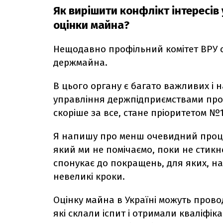
Як вирішити конфлікт інтересів
оцінки майна?
Нещодавно профільний комітет ВРУ 
держмайна.
В цього органу є багато важливих і 
управління держпідприємствами прост
скоріше за все, стане пріоритетом №
Я напишу про менш очевидний процес
який ми не помічаємо, поки не стикне
спонукає до покращень, для яких, на 
невеликі кроки.
Оцінку майна в Україні можуть прово
які склали іспит і отримали кваліфік