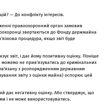
й? — До конфлікту інтересів.
женні правоохоронний орган замовив
воохоронці звертаються до Фонду держмайна
в’язкова процедура, якщо звіт буде
ує звіт, і дає йому позитивну оцінку. Пізніше
и можемо не прив’язуватись до кримінальних
 пов'язану з розпорядженням державним
зування звіту з оцінки майна) оспорює цей
ий дає негативну оцінку. Або стверджує, що
ми і не може використовуватись.