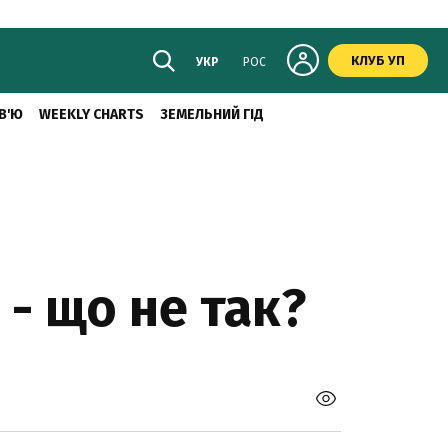
КЛУБ УП
УКР
РОС
В'Ю
WEEKLY CHARTS
ЗЕМЕЛЬНИЙ ГІД
- що не так?