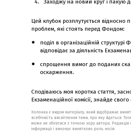
Заходжу на новий круг і пакую 
Цей клубок розплутується відносно пр
проблем, які стоять перед Фондом:
поділ в організаційній структурі Фо
відповідає за діяльність Екзаменац
спрощення вимог до поданих скар
оскарження.
Сподіваюсь моя коротка стаття, засн
Екзаменаційної комісії, знайде свого
Колонка є видом матеріалу, який відображає винят
всебічність висвітлення теми, про яку йдеться. Точ
може не збігатися з точкою зору автора. Редакція 
інформації і виконує винятково роль носія.