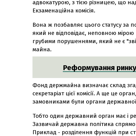
адвокатурою, з тією різницею, що на
Екзаменаційна комісія.
Вона ж позбавляє цього статусу за п
який не відповідає, неповною мірою 
грубими порушеннями, який не є "зві
майна.
Реформування ринку 
Фонд держмайна визначає склад згадан
секретаріат цієї комісії. А ще це орга
замовниками були органи державно
Тобто один державний орган має і ре
Зазвичай державна політика спрямов
Приклад - розділення функцій при ст