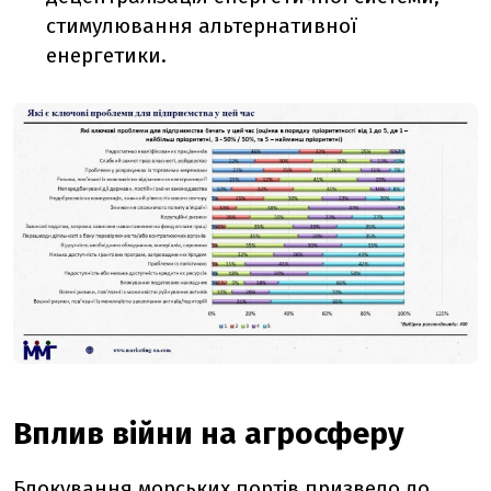
стимулювання альтернативної
енергетики.
Вплив війни на агросферу
Блокування морських портів
призвело
до