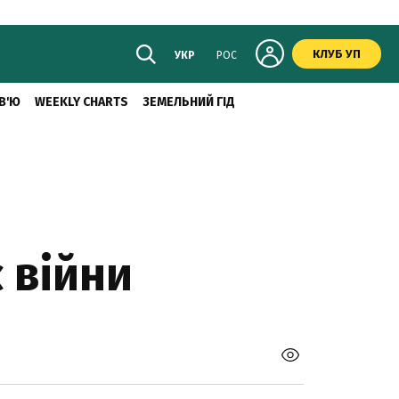
КЛУБ УП
УКР
РОС
В'Ю
WEEKLY CHARTS
ЗЕМЕЛЬНИЙ ГІД
с війни