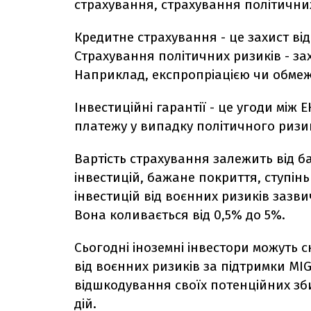
страхування, страхування політичних 
Кредитне страхування - це захист в
Страхування політичних ризиків - зах
Наприклад, експропріацією чи обме
Інвестиційні гарантії - це угоди між 
платежу у випадку політичного ризи
Вартість страхування залежить від ба
інвестицій, бажане покриття, ступінь
інвестицій від воєнних ризиків зазвич
Вона коливається від 0,5% до 5%.
Сьогодні іноземні інвестори можуть 
від воєнних ризиків за підтримки M
відшкодування своїх потенційних зби
дій.