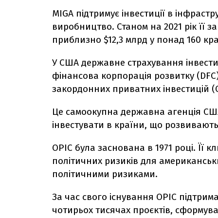
MIGA підтримує інвестиції в інфрастру
виробництво. Станом на 2021 рік її 
приблизно $12,3 млрд у понад 160 кра
У США державне страхування інвест
фінансова корпорація розвитку (DFC)
закордонних приватних інвестицій (
Це самоокупна державна агенція СШ
інвестувати в країни, що розвивають
OPIC була заснована в 1971 році. Її
політичних ризиків для американськи
політичними ризиками.
За час свого існування OPIC підтрим
чотирьох тисячах проєктів, сформув