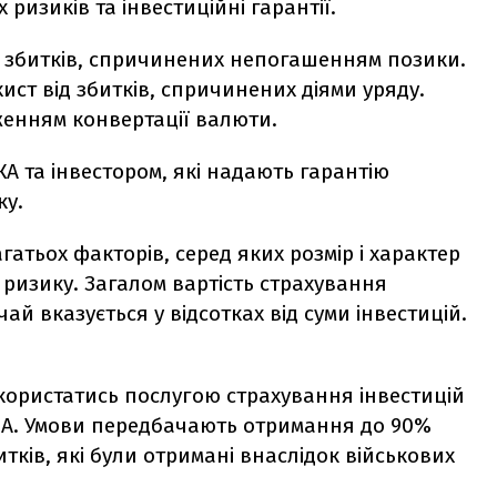
ризиків та інвестиційні гарантії.
ід збитків, спричинених непогашенням позики.
ист від збитків, спричинених діями уряду.
женням конвертації валюти.
EКA та інвестором, які надають гарантію
ку.
гатьох факторів, серед яких розмір і характер
 ризику. Загалом вартість страхування
ай вказується у відсотках від суми інвестицій.
скористатись послугою страхування інвестицій
IGA. Умови передбачають отримання до 90%
тків, які були отримані внаслідок військових