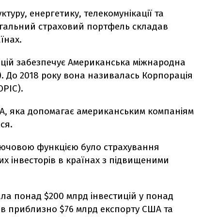
ктуру, енергетику, телекомунікації та
загальний страховий портфель складав
їнах.
ицій забезпечує Американська міжнародна
. До 2018 року вона називалась Корпорація
OPIC).
А, яка допомагає американським компаніям
ся.
 ключовою функцією було страхування
х інвесторів в країнах з підвищеними
ала понад $200 млрд інвестицій у понад
ав приблизно $76 млрд експорту США та