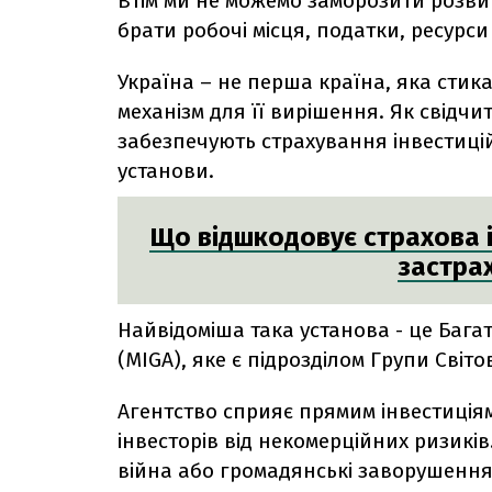
Втім ми не можемо заморозити розвит
брати робочі місця, податки, ресурс
Україна – не перша країна, яка стика
механізм для її вирішення. Як свідчи
забезпечують страхування інвестицій
установи.
Що відшкодовує страхова і
застра
Найвідоміша така установа - це Бага
(MIGA), яке є підрозділом Групи Світ
Агентство сприяє прямим інвестиціям
інвесторів від некомерційних ризиків
війна або громадянські заворушення