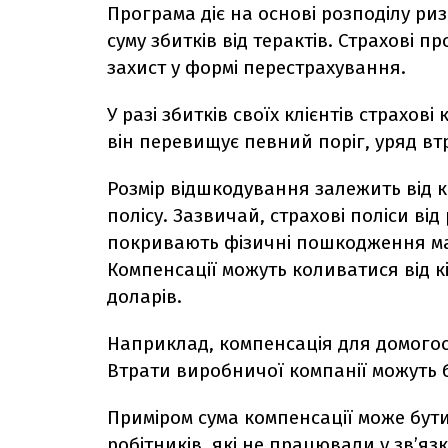
Програма діє на основі розподілу риз
суму збитків від терактів. Страхові 
захист у формі перестрахування.
У разі збитків своїх клієнтів страхов
він перевищує певний поріг, уряд вт
Розмір відшкодування залежить від 
полісу. Зазвичай, страхові поліси від
покривають фізичні пошкодження ма
Компенсації можуть коливатися від кі
доларів.
Наприклад, компенсація для домогос
Втрати виробничої компанії можуть 
Приміром сума компенсації може бут
робітників, які не працювали у зв’яз