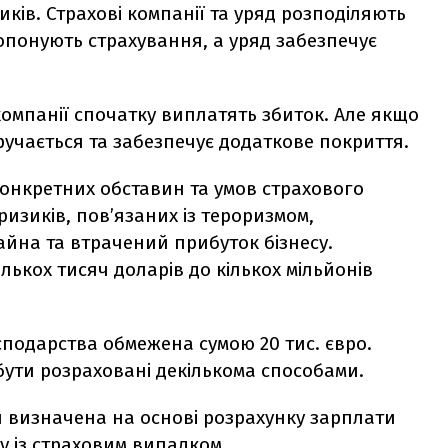
иків. Страхові компанії та уряд розподіляють
пропонують страхування, а уряд забезпечує
і компанії спочатку виплатять збиток. Але якщо
ручається та забезпечує додаткове покриття.
конкретних обставин та умов страхового
 ризиків, пов’язаних із тероризмом,
йна та втрачений прибуток бізнесу.
лькох тисяч доларів до кількох мільйонів
подарства обмежена сумою 20 тис. євро.
бути розраховані декількома способами.
и визначена на основі розрахунку зарплати
ку із страховим випадком.