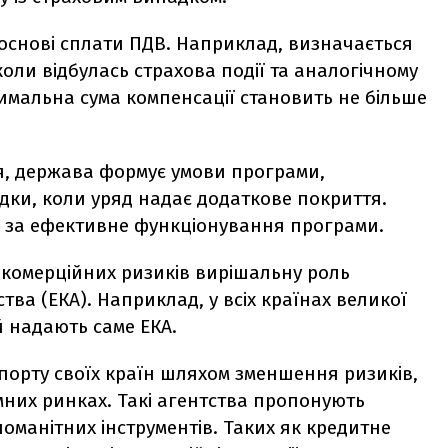
 основі сплати ПДВ. Наприклад, визначається
коли відбулась страхова події та аналогічному
симальна сума компенсації становить не більше
я, держава формує умови програми,
дки, коли уряд надає додаткове покриття.
ь за ефективне функціонування програми.
некомерційних ризиків вирішальну роль
тва (EКA). Наприклад, у всіх країнах великої
й надають саме ЕКА.
порту своїх країн шляхом зменшення ризиків,
мних ринках. Такі агентства пропонують
оманітних інструментів. Таких як кредитне