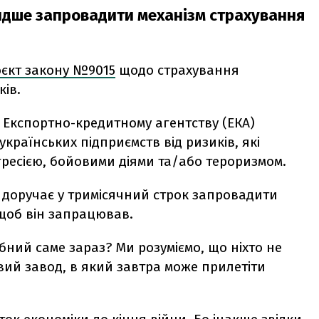
идше запровадити механізм страхування
єкт закону №9015
щодо страхування
ків.
є Експортно-кредитному агентству (ЕКА)
країнських підприємств від ризиків, які
ресією, бойовими діями та/або тероризмом.
н доручає у тримісячний строк запровадити
 щоб він запрацював.
бний саме зараз? Ми розуміємо, що ніхто не
овий завод, в який завтра може прилетіти