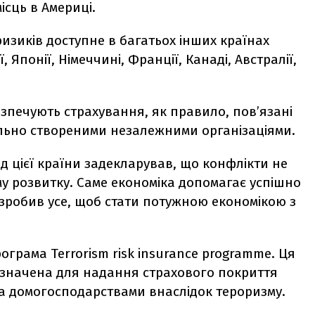
ісць в Америці.
ризиків доступне в багатьох інших країнах
, Японії, Німеччині, Франції, Канаді, Австралії,
зпечують страхування, як правило, пов’язані
іально створеними незалежними організаціями.
яд цієї країни задекларував, що конфлікти не
у розвитку. Саме економіка допомагає успішно
ь зробив усе, щоб стати потужною економікою з
рограма Terrorism risk insurance programme. Ця
изначена для надання страхового покриття
та домогосподарствами внаслідок тероризму.