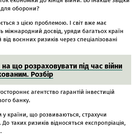
ок економіки до кінця війни. Бо інакше звідки
и для оборони?
ється з цією проблемою. І світ вже має
ть міжнародний досвід, уряди багатьох країн
 від воєнних ризиків через спеціалізовані
 на що розраховувати під час війни
хованим. Розбір
тостороннє агентство гарантій інвестицій
ового банку.
 у країни, що розвиваються, страхучи
. До таких ризиків відносяться експропріація,
.