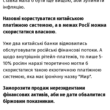
ставка мала б бути іще вищою, аби зупинити
інфляцію.
Назовні користуватися китайською
платіжною системою, а в межах Росії можна
скористатися власною
.
Уже два китайські банки відмовились
обслуговувати російські фінансові потоки. А
щодо внутрішніх рітейл-платежів, то лише 5-
10% росіян наразі теоретично могли б
скористатися такою екзотичною платіжною
системою, яка має іронічну назву "Мир".
Заморозити продаж нерезидентами
фінансових активів, аби не дати обвалитися
біржовим показникам.