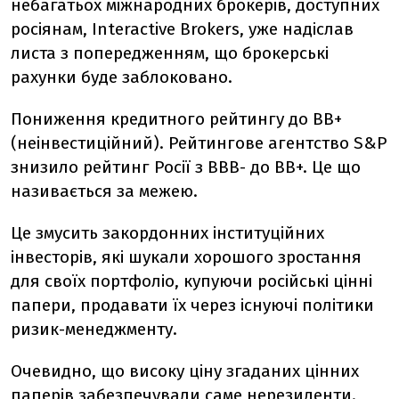
небагатьох міжнародних брокерів, доступних
росіянам, Interactive Brokers, уже надіслав
листа з попередженням, що брокерські
рахунки буде заблоковано.
Пониження кредитного рейтингу до ВВ+
(неінвестиційний). Рейтингове агентство S&P
знизило рейтинг Росії з ВВВ- до ВВ+. Це що
називається за межею.
Це змусить закордонних інституційних
інвесторів, які шукали хорошого зростання
для своїх портфоліо, купуючи російські цінні
папери, продавати їх через існуючі політики
ризик-менеджменту.
Очевидно, що високу ціну згаданих цінних
паперів забезпечували саме нерезиденти.