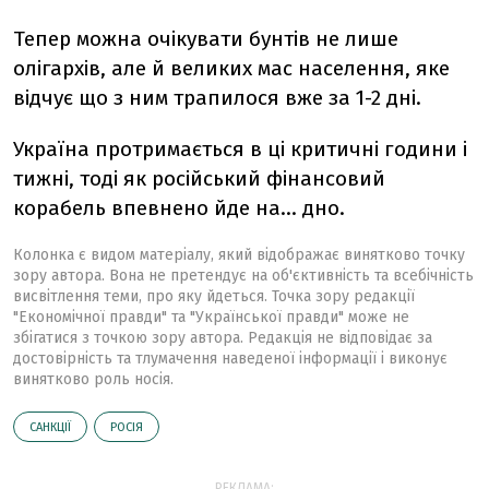
Тепер можна очікувати бунтів не лише
олігархів, але й великих мас населення, яке
відчує що з ним трапилося вже за 1-2 дні.
Україна протримається в ці критичні години і
тижні, тоді як російський фінансовий
корабель впевнено йде на… дно.
Колонка є видом матеріалу, який відображає винятково точку
зору автора. Вона не претендує на об'єктивність та всебічність
висвітлення теми, про яку йдеться. Точка зору редакції
"Економічної правди" та "Української правди" може не
збігатися з точкою зору автора. Редакція не відповідає за
достовірність та тлумачення наведеної інформації і виконує
винятково роль носія.
САНКЦІЇ
РОСІЯ
РЕКЛАМА: