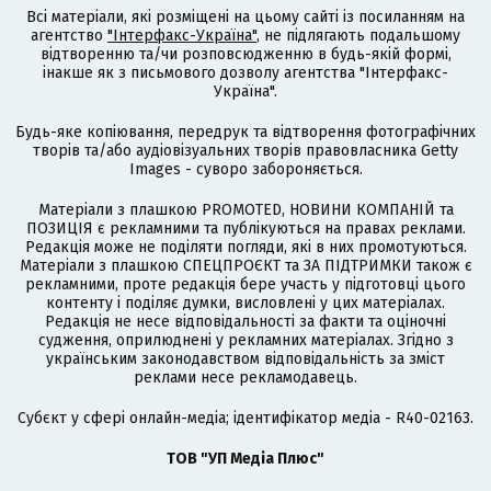
Всі матеріали, які розміщені на цьому сайті із посиланням на
агентство
"Інтерфакс-Україна"
, не підлягають подальшому
відтворенню та/чи розповсюдженню в будь-якій формі,
інакше як з письмового дозволу агентства "Інтерфакс-
Україна".
Будь-яке копіювання, передрук та відтворення фотографічних
творів та/або аудіовізуальних творів правовласника Getty
Images - суворо забороняється.
Матеріали з плашкою PROMOTED, НОВИНИ КОМПАНІЙ та
ПОЗИЦІЯ є рекламними та публікуються на правах реклами.
Редакція може не поділяти погляди, які в них промотуються.
Матеріали з плашкою СПЕЦПРОЄКТ та ЗА ПІДТРИМКИ також є
рекламними, проте редакція бере участь у підготовці цього
контенту і поділяє думки, висловлені у цих матеріалах.
Редакція не несе відповідальності за факти та оціночні
судження, оприлюднені у рекламних матеріалах. Згідно з
українським законодавством відповідальність за зміст
реклами несе рекламодавець.
Cубєкт у сфері онлайн-медіа; ідентифікатор медіа - R40-02163.
ТОВ "УП Медіа Плюс"