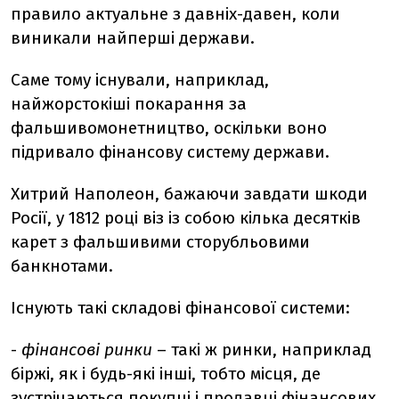
правило актуальне з давніх-давен, коли
виникали найперші держави.
Саме тому існували, наприклад,
найжорстокіші покарання за
фальшивомонетництво, оскільки воно
підривало фінансову систему держави.
Хитрий Наполеон, бажаючи завдати шкоди
Росії, у 1812 році віз із собою кілька десятків
карет з фальшивими сторубльовими
банкнотами.
Існують такі складові фінансової системи:
-
фінансові ринки
– такі ж ринки, наприклад
біржі, як і будь-які інші, тобто місця, де
зустрічаються покупці і продавці фінансових