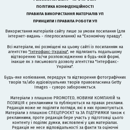
ПОЛІТИКА КОНФІДЕНЦІЙНОСТІ
ПРАВИЛА ВИКОРИСТАННЯ МАТЕРІАЛІВ УП
ПРИНЦИПИ І ПРАВИЛА РОБОТИ УП
Використання матеріалів сайту лише за умови посилання (для
інтернет-видань - гіперпосилання) на "Економічну правду".
Всі матеріали, які розміщені на цьому сайті із посиланням на
агентство
"Інтерфакс-Україна"
, не підлягають подальшому
відтворенню та/чи розповсюдженню в будь-якій формі,
інакше як з письмового дозволу агентства "Інтерфакс-
Україна".
Будь-яке копіювання, передрук та відтворення фотографічних
творів та/або аудіовізуальних творів правовласника Getty
Images - суворо забороняється.
Матеріали з плашкою PROMOTED, НОВИНИ КОМПАНІЙ та
ПОЗИЦІЯ є рекламними та публікуються на правах реклами.
Редакція може не поділяти погляди, які в них промотуються.
Матеріали з плашкою СПЕЦПРОЄКТ та ЗА ПІДТРИМКИ також є
рекламними, проте редакція бере участь у підготовці цього
контенту і поділяє думки, висловлені у цих матеріалах.
Редакція не несе відповідальності за факти та оціночні