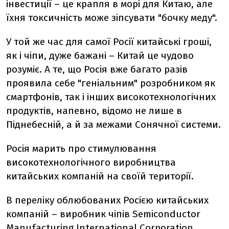
інвестиції – це крапля в морі для Китаю, але
їхня токсичність може зіпсувати "бочку меду".
У той же час для самої Росії китайські гроші,
як і чіпи, дуже бажані – Китай це чудово
розуміє. А те, що Росія вже багато разів
проявила себе "геніальним" розробником як
смартфонів, так і інших високотехнологічних
продуктів, напевно, відомо не лише в
Піднебесній, а й за межами Сонячної системи.
Росія марить про стимулювання
високотехнологічного виробництва
китайських компаній на своїй території.
В переліку облюбованих Росією китайських
компаній – виробник чіпів Semiconductor
Manufacturing International Corporation